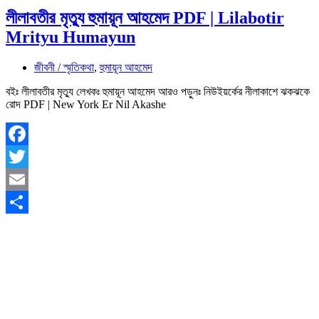
লীলাবতীর মৃত্যু হুমায়ূন আহমেদ PDF | Lilabotir
Mrityu Humayun
জীবনী / স্মৃতিকথা
,
হুমায়ূন আহমেদ
বইঃ লীলাবতীর মৃত্যু লেখকঃ হুমায়ূন আহমেদ আরও পড়ুনঃ নিউইয়র্কের নীলাকাশে ঝকঝকে
রোদ PDF | New York Er Nil Akashe
Facebook
Twitter
Email
Share