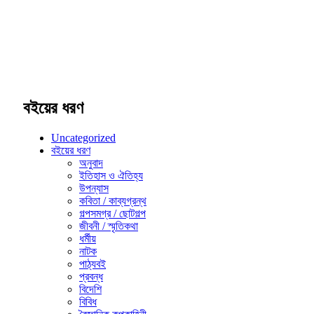
বইয়ের ধরণ
Uncategorized
বইয়ের ধরণ
অনুবাদ
ইতিহাস ও ঐতিহ্য
উপন্যাস
কবিতা / কাব্যগ্রন্থ
গল্পসমগ্র / ছোটগল্প
জীবনী / স্মৃতিকথা
ধর্মীয়
নাটক
পাঠ্যবই
প্রবন্ধ
বিদেশি
বিবিধ