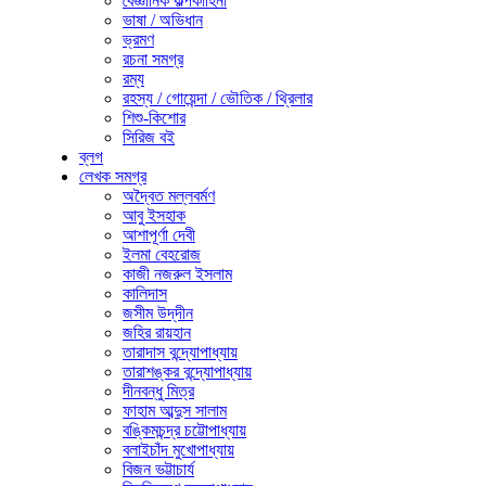
বৈজ্ঞানিক কল্পকাহিনী
ভাষা / অভিধান
ভ্রমণ
রচনা সমগ্র
রম্য
রহস্য / গোয়েন্দা / ভৌতিক / থ্রিলার
শিশু-কিশোর
সিরিজ বই
ব্লগ
লেখক সমগ্র
অদ্বৈত মল্লবর্মণ
আবু ইসহাক
আশাপূর্ণা দেবী
ইলমা বেহরোজ
কাজী নজরুল ইসলাম
কালিদাস
জসীম উদ্‌দীন
জহির রায়হান
তারাদাস বন্দ্যোপাধ্যায়
তারাশঙ্কর বন্দ্যোপাধ্যায়
দীনবন্ধু মিত্র
ফাহাম আব্দুস সালাম
বঙ্কিমচন্দ্র চট্টোপাধ্যায়
বলাইচাঁদ মুখোপাধ্যায়
বিজন ভট্টাচার্য