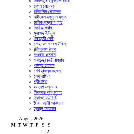
বিভূতিভূষণ বন্দ্যোপাধ্যায়
বেগম রোকেয়া
মহিউদ্দিন মোহাম্মদ
মাইকেল মধুসূদন দত্ত
মানিক বন্দ্যোপাধ্যায়
মির্চা এলিয়াদ
মুহাম্মদ ইউনুস
মৈত্রেয়ী দেবী
মোহাম্মদ নাজিম উদ্দিন
রবীন্দ্রনাথ ঠাকুর
শওকত ওসমান
শরৎচন্দ্র চট্টোপাধ্যায়
শামসুর রাহমান
শেখ মুজিবুর রহমান
শেখ হাসিনা
শ্রীপান্থ
সমরেশ মজুমদার
সিকান্দার আবু জাফর
সুকান্ত ভট্টাচার্য
সৈয়দ আলী আহসান
হুমায়ূন আহমেদ
August 2026
M
T
W
T
F
S
S
1
2