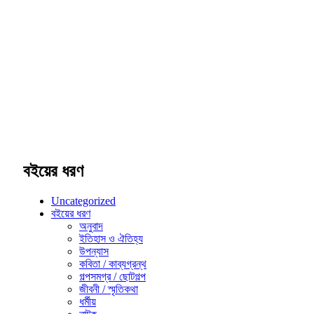
বইয়ের ধরণ
Uncategorized
বইয়ের ধরণ
অনুবাদ
ইতিহাস ও ঐতিহ্য
উপন্যাস
কবিতা / কাব্যগ্রন্থ
গল্পসমগ্র / ছোটগল্প
জীবনী / স্মৃতিকথা
ধর্মীয়