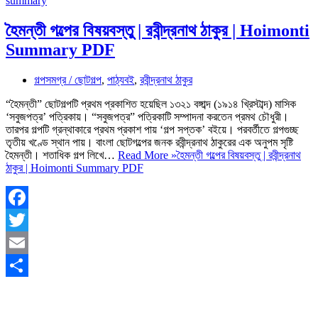
হৈমন্তী গল্পের বিষয়বস্তু | রবীন্দ্রনাথ ঠাকুর | Hoimonti
Summary PDF
গল্পসমগ্র / ছোটগল্প
,
পাঠ্যবই
,
রবীন্দ্রনাথ ঠাকুর
“হৈমন্তী” ছোটগল্পটি প্রথম প্রকাশিত হয়েছিল ১৩২১ বঙ্গাব্দ (১৯১৪ খ্রিস্টাব্দ) মাসিক
‘সবুজপত্র’ পত্রিকায়। “সবুজপত্র” পত্রিকাটি সম্পাদনা করতেন প্রমথ চৌধুরী।
তারপর গল্পটি গ্রন্থাকারে প্রথম প্রকাশ পায় ‘গল্প সপ্তক’ বইয়ে। পরবর্তীতে গল্পগুচ্ছ
তৃতীয় খণ্ডে স্থান পায়। বাংলা ছোটগল্পের জনক রবীন্দ্রনাথ ঠাকুরের এক অনুপম সৃষ্টি
হৈমন্তী। শতাধিক গল্প লিখে…
Read More »
হৈমন্তী গল্পের বিষয়বস্তু | রবীন্দ্রনাথ
ঠাকুর | Hoimonti Summary PDF
Facebook
Twitter
Email
Share