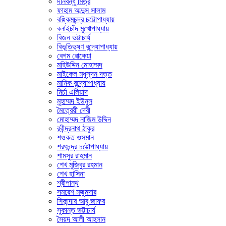
দীনবন্ধু মিত্র
ফাহাম আব্দুস সালাম
বঙ্কিমচন্দ্র চট্টোপাধ্যায়
বলাইচাঁদ মুখোপাধ্যায়
বিজন ভট্টাচার্য
বিভূতিভূষণ বন্দ্যোপাধ্যায়
বেগম রোকেয়া
মহিউদ্দিন মোহাম্মদ
মাইকেল মধুসূদন দত্ত
মানিক বন্দ্যোপাধ্যায়
মির্চা এলিয়াদ
মুহাম্মদ ইউনুস
মৈত্রেয়ী দেবী
মোহাম্মদ নাজিম উদ্দিন
রবীন্দ্রনাথ ঠাকুর
শওকত ওসমান
শরৎচন্দ্র চট্টোপাধ্যায়
শামসুর রাহমান
শেখ মুজিবুর রহমান
শেখ হাসিনা
শ্রীপান্থ
সমরেশ মজুমদার
সিকান্দার আবু জাফর
সুকান্ত ভট্টাচার্য
সৈয়দ আলী আহসান