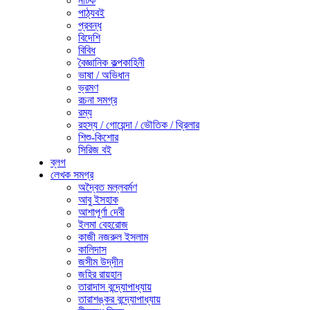
নাটক
পাঠ্যবই
প্রবন্ধ
বিদেশি
বিবিধ
বৈজ্ঞানিক কল্পকাহিনী
ভাষা / অভিধান
ভ্রমণ
রচনা সমগ্র
রম্য
রহস্য / গোয়েন্দা / ভৌতিক / থ্রিলার
শিশু-কিশোর
সিরিজ বই
ব্লগ
লেখক সমগ্র
অদ্বৈত মল্লবর্মণ
আবু ইসহাক
আশাপূর্ণা দেবী
ইলমা বেহরোজ
কাজী নজরুল ইসলাম
কালিদাস
জসীম উদ্‌দীন
জহির রায়হান
তারাদাস বন্দ্যোপাধ্যায়
তারাশঙ্কর বন্দ্যোপাধ্যায়