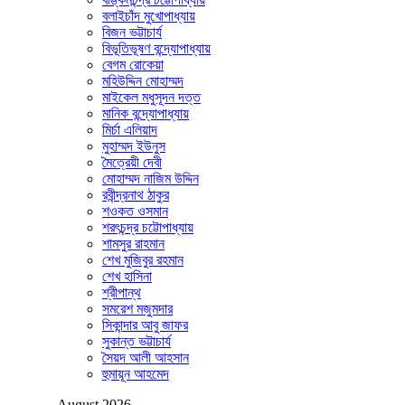
বলাইচাঁদ মুখোপাধ্যায়
বিজন ভট্টাচার্য
বিভূতিভূষণ বন্দ্যোপাধ্যায়
বেগম রোকেয়া
মহিউদ্দিন মোহাম্মদ
মাইকেল মধুসূদন দত্ত
মানিক বন্দ্যোপাধ্যায়
মির্চা এলিয়াদ
মুহাম্মদ ইউনুস
মৈত্রেয়ী দেবী
মোহাম্মদ নাজিম উদ্দিন
রবীন্দ্রনাথ ঠাকুর
শওকত ওসমান
শরৎচন্দ্র চট্টোপাধ্যায়
শামসুর রাহমান
শেখ মুজিবুর রহমান
শেখ হাসিনা
শ্রীপান্থ
সমরেশ মজুমদার
সিকান্দার আবু জাফর
সুকান্ত ভট্টাচার্য
সৈয়দ আলী আহসান
হুমায়ূন আহমেদ
August 2026