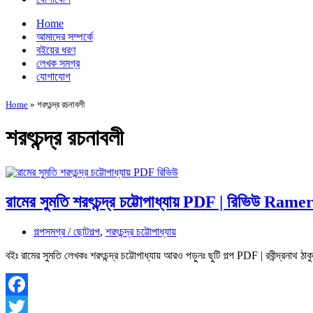
Home
আমাদের সম্পর্কে
বইয়ের ধরণ
লেখক সমগ্র
যোগাযোগ
Home
»
শরৎচন্দ্র রচনাবলী
শরৎচন্দ্র রচনাবলী
রামের সুমতি শরৎচন্দ্র চট্টোপাধ্যায় PDF | রিভিউ R
গল্পসমগ্র / ছোটগল্প
,
শরৎচন্দ্র চট্টোপাধ্যায়
বইঃ রামের সুমতি লেখকঃ শরৎচন্দ্র চট্টোপাধ্যায় আরও পড়ুনঃ ছুটি গল্প PDF | রবীন্দ্রনাথ ঠাকু
Facebook