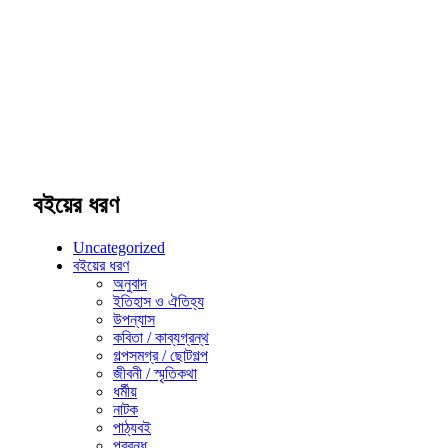
বইয়ের ধরণ
Uncategorized
বইয়ের ধরণ
অনুবাদ
ইতিহাস ও ঐতিহ্য
উপন্যাস
কবিতা / কাব্যগ্রন্থ
গল্পসমগ্র / ছোটগল্প
জীবনী / স্মৃতিকথা
ধর্মীয়
নাটক
পাঠ্যবই
প্রবন্ধ