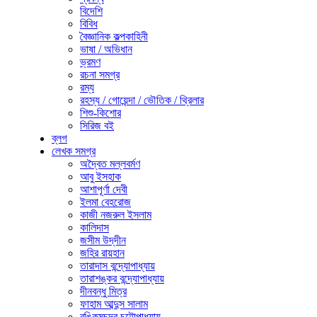
বিদেশি
বিবিধ
বৈজ্ঞানিক কল্পকাহিনী
ভাষা / অভিধান
ভ্রমণ
রচনা সমগ্র
রম্য
রহস্য / গোয়েন্দা / ভৌতিক / থ্রিলার
শিশু-কিশোর
সিরিজ বই
ব্লগ
লেখক সমগ্র
অদ্বৈত মল্লবর্মণ
আবু ইসহাক
আশাপূর্ণা দেবী
ইলমা বেহরোজ
কাজী নজরুল ইসলাম
কালিদাস
জসীম উদ্‌দীন
জহির রায়হান
তারাদাস বন্দ্যোপাধ্যায়
তারাশঙ্কর বন্দ্যোপাধ্যায়
দীনবন্ধু মিত্র
ফাহাম আব্দুস সালাম
বঙ্কিমচন্দ্র চট্টোপাধ্যায়