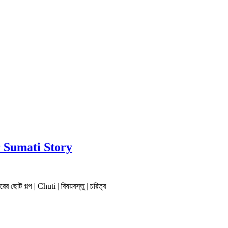
amer Sumati Story
রের ছোট গল্প | Chuti | বিষয়বস্তু | চরিত্র