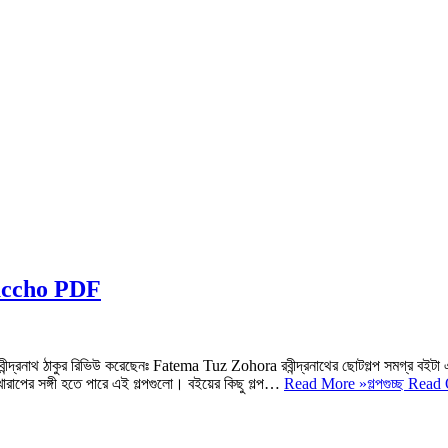
o Guccho PDF
খকঃ রবীন্দ্রনাথ ঠাকুর রিভিউ করেছেনঃ Fatema Tuz Zohora রবীন্দ্রনাথের ছোটগল্প সমগ্র বইটা
 মন খারাপের সঙ্গী হতে পারে এই গল্পগুলো। বইয়ের কিছু গল্প…
Read More »
গল্পগুচ্ছ Read