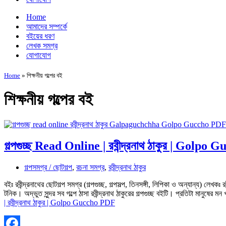
Home
আমাদের সম্পর্কে
বইয়ের ধরণ
লেখক সমগ্র
যোগাযোগ
Home
»
শিক্ষনীয় গল্পের বই
শিক্ষনীয় গল্পের বই
গল্পগুচ্ছ Read Online | রবীন্দ্রনাথ ঠাকুর | Golp
গল্পসমগ্র / ছোটগল্প
,
রচনা সমগ্র
,
রবীন্দ্রনাথ ঠাকুর
বইঃ রবীন্দ্রনাথের ছোটগল্প সমগ্র (গল্পগুচ্ছ, গল্পসল্প, তিনসঙ্গী, লিপিকা ও অন্যান্য) লে
টনিক। অদ্ভুত সুন্দর সব গল্পে ঠাসা রবীন্দ্রনাথ ঠাকুরের গল্পগুচ্ছ বইটি। প্রতিটা মানুষের
| রবীন্দ্রনাথ ঠাকুর | Golpo Guccho PDF