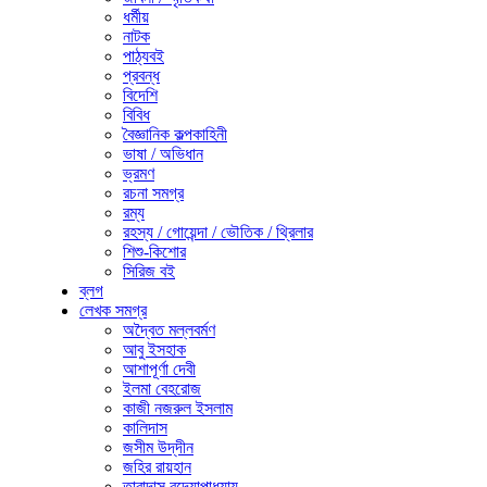
ধর্মীয়
নাটক
পাঠ্যবই
প্রবন্ধ
বিদেশি
বিবিধ
বৈজ্ঞানিক কল্পকাহিনী
ভাষা / অভিধান
ভ্রমণ
রচনা সমগ্র
রম্য
রহস্য / গোয়েন্দা / ভৌতিক / থ্রিলার
শিশু-কিশোর
সিরিজ বই
ব্লগ
লেখক সমগ্র
অদ্বৈত মল্লবর্মণ
আবু ইসহাক
আশাপূর্ণা দেবী
ইলমা বেহরোজ
কাজী নজরুল ইসলাম
কালিদাস
জসীম উদ্‌দীন
জহির রায়হান
তারাদাস বন্দ্যোপাধ্যায়