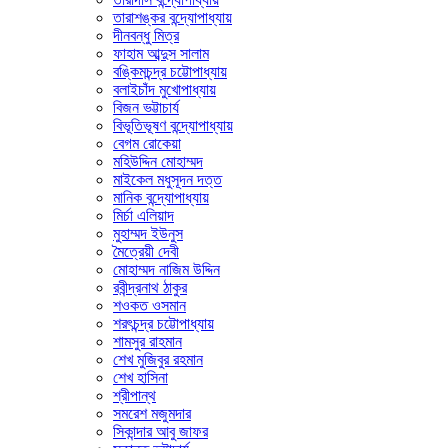
তারাশঙ্কর বন্দ্যোপাধ্যায়
দীনবন্ধু মিত্র
ফাহাম আব্দুস সালাম
বঙ্কিমচন্দ্র চট্টোপাধ্যায়
বলাইচাঁদ মুখোপাধ্যায়
বিজন ভট্টাচার্য
বিভূতিভূষণ বন্দ্যোপাধ্যায়
বেগম রোকেয়া
মহিউদ্দিন মোহাম্মদ
মাইকেল মধুসূদন দত্ত
মানিক বন্দ্যোপাধ্যায়
মির্চা এলিয়াদ
মুহাম্মদ ইউনুস
মৈত্রেয়ী দেবী
মোহাম্মদ নাজিম উদ্দিন
রবীন্দ্রনাথ ঠাকুর
শওকত ওসমান
শরৎচন্দ্র চট্টোপাধ্যায়
শামসুর রাহমান
শেখ মুজিবুর রহমান
শেখ হাসিনা
শ্রীপান্থ
সমরেশ মজুমদার
সিকান্দার আবু জাফর