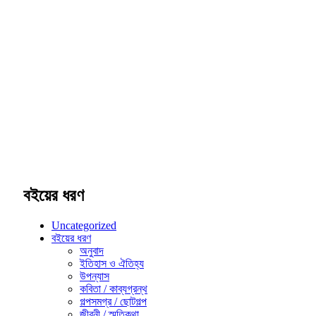
বইয়ের ধরণ
Uncategorized
বইয়ের ধরণ
অনুবাদ
ইতিহাস ও ঐতিহ্য
উপন্যাস
কবিতা / কাব্যগ্রন্থ
গল্পসমগ্র / ছোটগল্প
জীবনী / স্মৃতিকথা