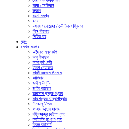
বৈজ্ঞানিক কল্পকাহিনী
ভাষা / অভিধান
ভ্রমণ
রচনা সমগ্র
রম্য
রহস্য / গোয়েন্দা / ভৌতিক / থ্রিলার
শিশু-কিশোর
সিরিজ বই
ব্লগ
লেখক সমগ্র
অদ্বৈত মল্লবর্মণ
আবু ইসহাক
আশাপূর্ণা দেবী
ইলমা বেহরোজ
কাজী নজরুল ইসলাম
কালিদাস
জসীম উদ্‌দীন
জহির রায়হান
তারাদাস বন্দ্যোপাধ্যায়
তারাশঙ্কর বন্দ্যোপাধ্যায়
দীনবন্ধু মিত্র
ফাহাম আব্দুস সালাম
বঙ্কিমচন্দ্র চট্টোপাধ্যায়
বলাইচাঁদ মুখোপাধ্যায়
বিজন ভট্টাচার্য