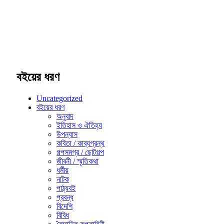
বইয়ের ধরণ
Uncategorized
বইয়ের ধরণ
অনুবাদ
ইতিহাস ও ঐতিহ্য
উপন্যাস
কবিতা / কাব্যগ্রন্থ
গল্পসমগ্র / ছোটগল্প
জীবনী / স্মৃতিকথা
ধর্মীয়
নাটক
পাঠ্যবই
প্রবন্ধ
বিদেশি
বিবিধ