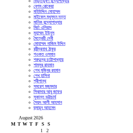
বিভূতিভূষণ বন্দ্যোপাধ্যায়
বেগম রোকেয়া
মহিউদ্দিন মোহাম্মদ
মাইকেল মধুসূদন দত্ত
মানিক বন্দ্যোপাধ্যায়
মির্চা এলিয়াদ
মুহাম্মদ ইউনুস
মৈত্রেয়ী দেবী
মোহাম্মদ নাজিম উদ্দিন
রবীন্দ্রনাথ ঠাকুর
শওকত ওসমান
শরৎচন্দ্র চট্টোপাধ্যায়
শামসুর রাহমান
শেখ মুজিবুর রহমান
শেখ হাসিনা
শ্রীপান্থ
সমরেশ মজুমদার
সিকান্দার আবু জাফর
সুকান্ত ভট্টাচার্য
সৈয়দ আলী আহসান
হুমায়ূন আহমেদ
August 2026
M
T
W
T
F
S
S
1
2