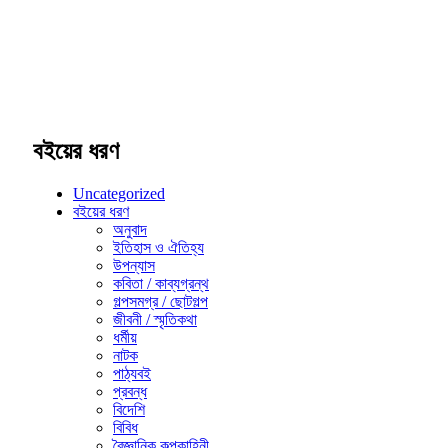
বইয়ের ধরণ
Uncategorized
বইয়ের ধরণ
অনুবাদ
ইতিহাস ও ঐতিহ্য
উপন্যাস
কবিতা / কাব্যগ্রন্থ
গল্পসমগ্র / ছোটগল্প
জীবনী / স্মৃতিকথা
ধর্মীয়
নাটক
পাঠ্যবই
প্রবন্ধ
বিদেশি
বিবিধ
বৈজ্ঞানিক কল্পকাহিনী