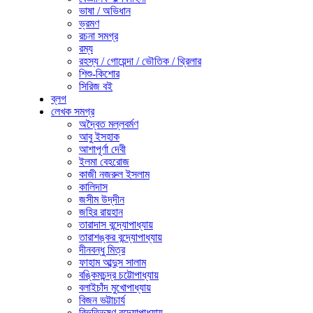
ভাষা / অভিধান
ভ্রমণ
রচনা সমগ্র
রম্য
রহস্য / গোয়েন্দা / ভৌতিক / থ্রিলার
শিশু-কিশোর
সিরিজ বই
ব্লগ
লেখক সমগ্র
অদ্বৈত মল্লবর্মণ
আবু ইসহাক
আশাপূর্ণা দেবী
ইলমা বেহরোজ
কাজী নজরুল ইসলাম
কালিদাস
জসীম উদ্‌দীন
জহির রায়হান
তারাদাস বন্দ্যোপাধ্যায়
তারাশঙ্কর বন্দ্যোপাধ্যায়
দীনবন্ধু মিত্র
ফাহাম আব্দুস সালাম
বঙ্কিমচন্দ্র চট্টোপাধ্যায়
বলাইচাঁদ মুখোপাধ্যায়
বিজন ভট্টাচার্য
বিভূতিভূষণ বন্দ্যোপাধ্যায়