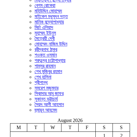
বেগম রোকেয়া
মহিউদ্দিন মোহাম্মদ
মাইকেল মধুসূদন দত্ত
মানিক বন্দ্যোপাধ্যায়
মির্চা এলিয়াদ
মুহাম্মদ ইউনুস
মৈত্রেয়ী দেবী
মোহাম্মদ নাজিম উদ্দিন
রবীন্দ্রনাথ ঠাকুর
শওকত ওসমান
শরৎচন্দ্র চট্টোপাধ্যায়
শামসুর রাহমান
শেখ মুজিবুর রহমান
শেখ হাসিনা
শ্রীপান্থ
সমরেশ মজুমদার
সিকান্দার আবু জাফর
সুকান্ত ভট্টাচার্য
সৈয়দ আলী আহসান
হুমায়ূন আহমেদ
August 2026
M
T
W
T
F
S
S
1
2