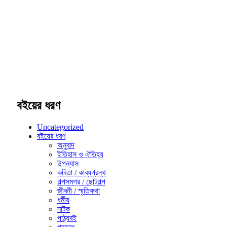
বইয়ের ধরণ
Uncategorized
বইয়ের ধরণ
অনুবাদ
ইতিহাস ও ঐতিহ্য
উপন্যাস
কবিতা / কাব্যগ্রন্থ
গল্পসমগ্র / ছোটগল্প
জীবনী / স্মৃতিকথা
ধর্মীয়
নাটক
পাঠ্যবই