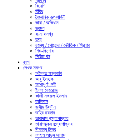
প্রবন্ধ
বিদেশি
বিবিধ
বৈজ্ঞানিক কল্পকাহিনী
ভাষা / অভিধান
ভ্রমণ
রচনা সমগ্র
রম্য
রহস্য / গোয়েন্দা / ভৌতিক / থ্রিলার
শিশু-কিশোর
সিরিজ বই
ব্লগ
লেখক সমগ্র
অদ্বৈত মল্লবর্মণ
আবু ইসহাক
আশাপূর্ণা দেবী
ইলমা বেহরোজ
কাজী নজরুল ইসলাম
কালিদাস
জসীম উদ্‌দীন
জহির রায়হান
তারাদাস বন্দ্যোপাধ্যায়
তারাশঙ্কর বন্দ্যোপাধ্যায়
দীনবন্ধু মিত্র
ফাহাম আব্দুস সালাম