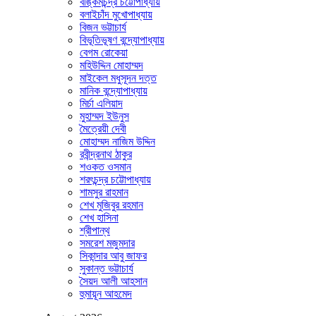
বঙ্কিমচন্দ্র চট্টোপাধ্যায়
বলাইচাঁদ মুখোপাধ্যায়
বিজন ভট্টাচার্য
বিভূতিভূষণ বন্দ্যোপাধ্যায়
বেগম রোকেয়া
মহিউদ্দিন মোহাম্মদ
মাইকেল মধুসূদন দত্ত
মানিক বন্দ্যোপাধ্যায়
মির্চা এলিয়াদ
মুহাম্মদ ইউনুস
মৈত্রেয়ী দেবী
মোহাম্মদ নাজিম উদ্দিন
রবীন্দ্রনাথ ঠাকুর
শওকত ওসমান
শরৎচন্দ্র চট্টোপাধ্যায়
শামসুর রাহমান
শেখ মুজিবুর রহমান
শেখ হাসিনা
শ্রীপান্থ
সমরেশ মজুমদার
সিকান্দার আবু জাফর
সুকান্ত ভট্টাচার্য
সৈয়দ আলী আহসান
হুমায়ূন আহমেদ