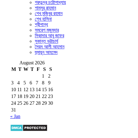
শরৎচন্দ্র চট্টোপাধ্যায়
শামসুর রাহমান
শেখ মুজিবুর রহমান
শেখ হাসিনা
শ্রীপান্থ
সমরেশ মজুমদার
সিকান্দার আবু জাফর
সুকান্ত ভট্টাচার্য
সৈয়দ আলী আহসান
হুমায়ূন আহমেদ
August 2026
M
T
W
T
F
S
S
1
2
3
4
5
6
7
8
9
10
11
12
13
14
15
16
17
18
19
20
21
22
23
24
25
26
27
28
29
30
31
« Jan