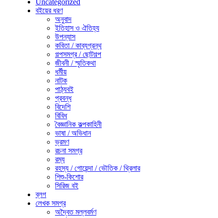
Uncategorized
বইয়ের ধরণ
অনুবাদ
ইতিহাস ও ঐতিহ্য
উপন্যাস
কবিতা / কাব্যগ্রন্থ
গল্পসমগ্র / ছোটগল্প
জীবনী / স্মৃতিকথা
ধর্মীয়
নাটক
পাঠ্যবই
প্রবন্ধ
বিদেশি
বিবিধ
বৈজ্ঞানিক কল্পকাহিনী
ভাষা / অভিধান
ভ্রমণ
রচনা সমগ্র
রম্য
রহস্য / গোয়েন্দা / ভৌতিক / থ্রিলার
শিশু-কিশোর
সিরিজ বই
ব্লগ
লেখক সমগ্র
অদ্বৈত মল্লবর্মণ