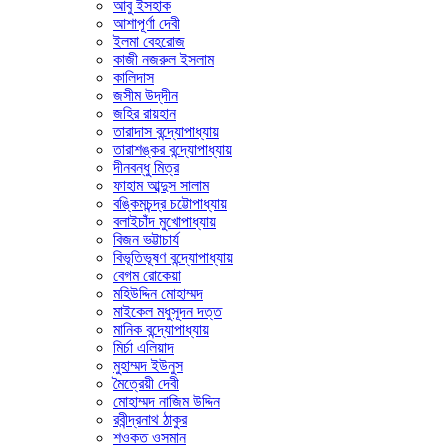
আবু ইসহাক
আশাপূর্ণা দেবী
ইলমা বেহরোজ
কাজী নজরুল ইসলাম
কালিদাস
জসীম উদ্‌দীন
জহির রায়হান
তারাদাস বন্দ্যোপাধ্যায়
তারাশঙ্কর বন্দ্যোপাধ্যায়
দীনবন্ধু মিত্র
ফাহাম আব্দুস সালাম
বঙ্কিমচন্দ্র চট্টোপাধ্যায়
বলাইচাঁদ মুখোপাধ্যায়
বিজন ভট্টাচার্য
বিভূতিভূষণ বন্দ্যোপাধ্যায়
বেগম রোকেয়া
মহিউদ্দিন মোহাম্মদ
মাইকেল মধুসূদন দত্ত
মানিক বন্দ্যোপাধ্যায়
মির্চা এলিয়াদ
মুহাম্মদ ইউনুস
মৈত্রেয়ী দেবী
মোহাম্মদ নাজিম উদ্দিন
রবীন্দ্রনাথ ঠাকুর
শওকত ওসমান