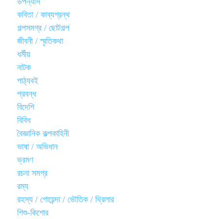
উপন্যাস
কবিতা / কাব্যগ্রন্থ
গল্পসমগ্র / ছোটগল্প
জীবনী / স্মৃতিকথা
ধর্মীয়
নাটক
পাঠ্যবই
প্রবন্ধ
বিদেশি
বিবিধ
বৈজ্ঞানিক কল্পকাহিনী
ভাষা / অভিধান
ভ্রমণ
রচনা সমগ্র
রম্য
রহস্য / গোয়েন্দা / ভৌতিক / থ্রিলার
শিশু-কিশোর