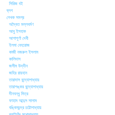
সিরিজ বই
ব্লগ
লেখক সমগ্র
অদ্বৈত মল্লবর্মণ
আবু ইসহাক
আশাপূর্ণা দেবী
ইলমা বেহরোজ
কাজী নজরুল ইসলাম
কালিদাস
জসীম উদ্‌দীন
জহির রায়হান
তারাদাস বন্দ্যোপাধ্যায়
তারাশঙ্কর বন্দ্যোপাধ্যায়
দীনবন্ধু মিত্র
ফাহাম আব্দুস সালাম
বঙ্কিমচন্দ্র চট্টোপাধ্যায়
বলাইচাঁদ মুখোপাধ্যায়