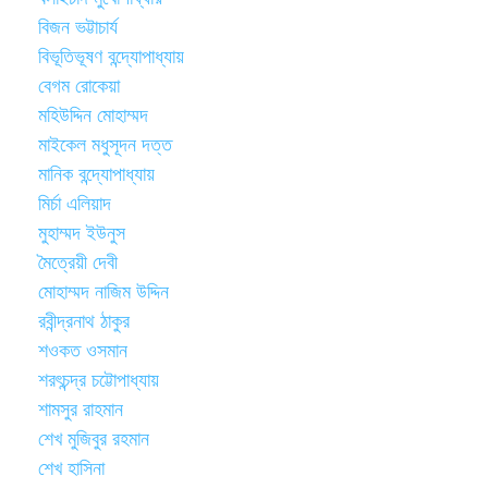
বিজন ভট্টাচার্য
বিভূতিভূষণ বন্দ্যোপাধ্যায়
বেগম রোকেয়া
মহিউদ্দিন মোহাম্মদ
মাইকেল মধুসূদন দত্ত
মানিক বন্দ্যোপাধ্যায়
মির্চা এলিয়াদ
মুহাম্মদ ইউনুস
মৈত্রেয়ী দেবী
মোহাম্মদ নাজিম উদ্দিন
রবীন্দ্রনাথ ঠাকুর
শওকত ওসমান
শরৎচন্দ্র চট্টোপাধ্যায়
শামসুর রাহমান
শেখ মুজিবুর রহমান
শেখ হাসিনা