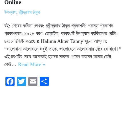
Online
উপন্যাস
,
রবীন্দ্রনাথ ঠাকুর
বই: শেষের কবিতা লেখক: রবীন্দ্রনাথ ঠাকুর প্রকাশনী: প্রান্ত প্রকাশন
প্রকাশকাল: ১৯২৮ ধরণ: রোমান্টিক, কাব্যধর্মী উপন্যাস ব্যক্তিগত রেটিং:
৮/১০ রিভিউ করেছেনঃ Halima Akter Tanny সূচনা আখ্যান:
“ভালোবাসা ভালোবাসে শুধুই তাকে, ভালোবেসে ভালোবাসায় বেঁধে যে রাখে।”
এই চরণটির সাথে অনেকেই হয়তো সহমত পোষণ করবেন আবার কেউ
কেউ…
Read More »
Fa
T
E
S
ce
wi
m
ha
bo
tte
ail
re
ok
r