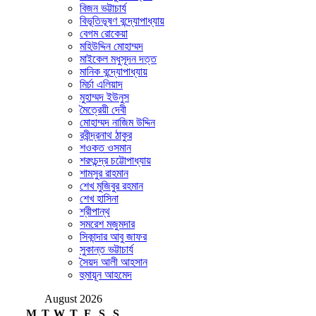
বিজন ভট্টাচার্য
বিভূতিভূষণ বন্দ্যোপাধ্যায়
বেগম রোকেয়া
মহিউদ্দিন মোহাম্মদ
মাইকেল মধুসূদন দত্ত
মানিক বন্দ্যোপাধ্যায়
মির্চা এলিয়াদ
মুহাম্মদ ইউনুস
মৈত্রেয়ী দেবী
মোহাম্মদ নাজিম উদ্দিন
রবীন্দ্রনাথ ঠাকুর
শওকত ওসমান
শরৎচন্দ্র চট্টোপাধ্যায়
শামসুর রাহমান
শেখ মুজিবুর রহমান
শেখ হাসিনা
শ্রীপান্থ
সমরেশ মজুমদার
সিকান্দার আবু জাফর
সুকান্ত ভট্টাচার্য
সৈয়দ আলী আহসান
হুমায়ূন আহমেদ
August 2026
M
T
W
T
F
S
S