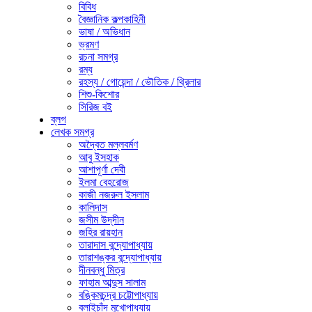
বিবিধ
বৈজ্ঞানিক কল্পকাহিনী
ভাষা / অভিধান
ভ্রমণ
রচনা সমগ্র
রম্য
রহস্য / গোয়েন্দা / ভৌতিক / থ্রিলার
শিশু-কিশোর
সিরিজ বই
ব্লগ
লেখক সমগ্র
অদ্বৈত মল্লবর্মণ
আবু ইসহাক
আশাপূর্ণা দেবী
ইলমা বেহরোজ
কাজী নজরুল ইসলাম
কালিদাস
জসীম উদ্‌দীন
জহির রায়হান
তারাদাস বন্দ্যোপাধ্যায়
তারাশঙ্কর বন্দ্যোপাধ্যায়
দীনবন্ধু মিত্র
ফাহাম আব্দুস সালাম
বঙ্কিমচন্দ্র চট্টোপাধ্যায়
বলাইচাঁদ মুখোপাধ্যায়