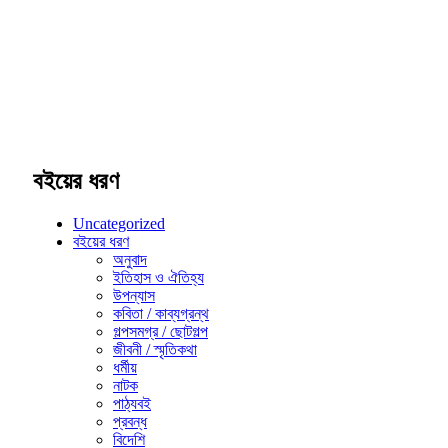
বইয়ের ধরণ
Uncategorized
বইয়ের ধরণ
অনুবাদ
ইতিহাস ও ঐতিহ্য
উপন্যাস
কবিতা / কাব্যগ্রন্থ
গল্পসমগ্র / ছোটগল্প
জীবনী / স্মৃতিকথা
ধর্মীয়
নাটক
পাঠ্যবই
প্রবন্ধ
বিদেশি