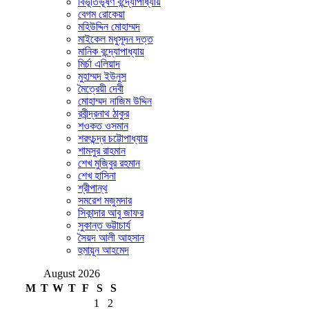
বিভূতিভূষণ বন্দ্যোপাধ্যায়
বেগম রোকেয়া
মহিউদ্দিন মোহাম্মদ
মাইকেল মধুসূদন দত্ত
মানিক বন্দ্যোপাধ্যায়
মির্চা এলিয়াদ
মুহাম্মদ ইউনুস
মৈত্রেয়ী দেবী
মোহাম্মদ নাজিম উদ্দিন
রবীন্দ্রনাথ ঠাকুর
শওকত ওসমান
শরৎচন্দ্র চট্টোপাধ্যায়
শামসুর রাহমান
শেখ মুজিবুর রহমান
শেখ হাসিনা
শ্রীপান্থ
সমরেশ মজুমদার
সিকান্দার আবু জাফর
সুকান্ত ভট্টাচার্য
সৈয়দ আলী আহসান
হুমায়ূন আহমেদ
August 2026
M
T
W
T
F
S
S
1
2