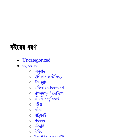
বইয়ের ধরণ
Uncategorized
বইয়ের ধরণ
অনুবাদ
ইতিহাস ও ঐতিহ্য
উপন্যাস
কবিতা / কাব্যগ্রন্থ
গল্পসমগ্র / ছোটগল্প
জীবনী / স্মৃতিকথা
ধর্মীয়
নাটক
পাঠ্যবই
প্রবন্ধ
বিদেশি
বিবিধ