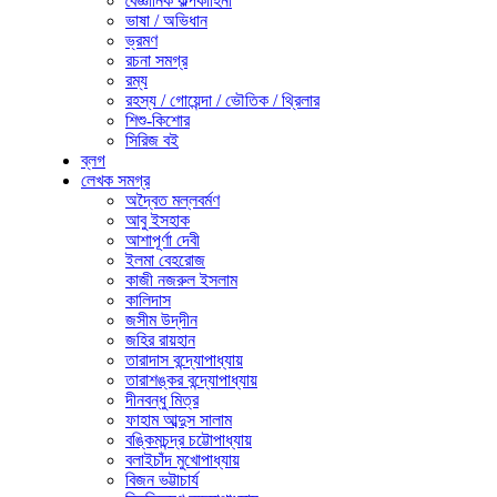
বৈজ্ঞানিক কল্পকাহিনী
ভাষা / অভিধান
ভ্রমণ
রচনা সমগ্র
রম্য
রহস্য / গোয়েন্দা / ভৌতিক / থ্রিলার
শিশু-কিশোর
সিরিজ বই
ব্লগ
লেখক সমগ্র
অদ্বৈত মল্লবর্মণ
আবু ইসহাক
আশাপূর্ণা দেবী
ইলমা বেহরোজ
কাজী নজরুল ইসলাম
কালিদাস
জসীম উদ্‌দীন
জহির রায়হান
তারাদাস বন্দ্যোপাধ্যায়
তারাশঙ্কর বন্দ্যোপাধ্যায়
দীনবন্ধু মিত্র
ফাহাম আব্দুস সালাম
বঙ্কিমচন্দ্র চট্টোপাধ্যায়
বলাইচাঁদ মুখোপাধ্যায়
বিজন ভট্টাচার্য