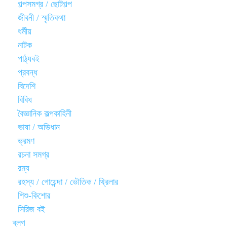
গল্পসমগ্র / ছোটগল্প
জীবনী / স্মৃতিকথা
ধর্মীয়
নাটক
পাঠ্যবই
প্রবন্ধ
বিদেশি
বিবিধ
বৈজ্ঞানিক কল্পকাহিনী
ভাষা / অভিধান
ভ্রমণ
রচনা সমগ্র
রম্য
রহস্য / গোয়েন্দা / ভৌতিক / থ্রিলার
শিশু-কিশোর
সিরিজ বই
ব্লগ