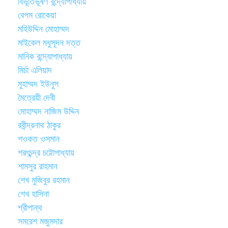
বিভূতিভূষণ বন্দ্যোপাধ্যায়
বেগম রোকেয়া
মহিউদ্দিন মোহাম্মদ
মাইকেল মধুসূদন দত্ত
মানিক বন্দ্যোপাধ্যায়
মির্চা এলিয়াদ
মুহাম্মদ ইউনুস
মৈত্রেয়ী দেবী
মোহাম্মদ নাজিম উদ্দিন
রবীন্দ্রনাথ ঠাকুর
শওকত ওসমান
শরৎচন্দ্র চট্টোপাধ্যায়
শামসুর রাহমান
শেখ মুজিবুর রহমান
শেখ হাসিনা
শ্রীপান্থ
সমরেশ মজুমদার