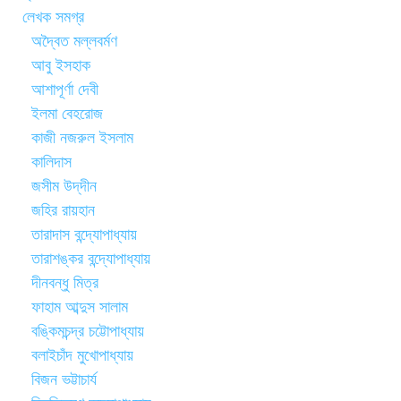
লেখক সমগ্র
অদ্বৈত মল্লবর্মণ
আবু ইসহাক
আশাপূর্ণা দেবী
ইলমা বেহরোজ
কাজী নজরুল ইসলাম
কালিদাস
জসীম উদ্‌দীন
জহির রায়হান
তারাদাস বন্দ্যোপাধ্যায়
তারাশঙ্কর বন্দ্যোপাধ্যায়
দীনবন্ধু মিত্র
ফাহাম আব্দুস সালাম
বঙ্কিমচন্দ্র চট্টোপাধ্যায়
বলাইচাঁদ মুখোপাধ্যায়
বিজন ভট্টাচার্য