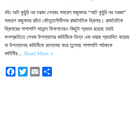
বইঃ আট কুঠুরি নয় দরজা লেখকঃ সমরেশ মজুমদার “আট কুঠুরি নয় দরজা”
সমরেশ মজুমদার রচিত কৌতুহলৌদ্দীপক রাজনৈতিক থ্রিলার। রাজনৈতিক
থ্রিলারের পাশাপাশি সায়েন্স ফিকশনেরও কিছুটা প্রভাব রয়েছে যারই
ফলশ্রুতিতে লেখক উপন্যাসের কাহিনীকে ভিন্ন এক ধারায় প্রভাবিত করেছে
যা উপন্যাসের কাহিনীকে রহস্যময় করে তুলেছে পাশাপাশি পাঠককে
কাহিনীর…
Read More »
Fa
T
E
S
ce
wi
m
ha
bo
tte
ail
re
ok
r