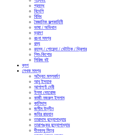
পাঠ্যবই
প্রবন্ধ
বিদেশি
বিবিধ
বৈজ্ঞানিক কল্পকাহিনী
ভাষা / অভিধান
ভ্রমণ
রচনা সমগ্র
রম্য
রহস্য / গোয়েন্দা / ভৌতিক / থ্রিলার
শিশু-কিশোর
সিরিজ বই
ব্লগ
লেখক সমগ্র
অদ্বৈত মল্লবর্মণ
আবু ইসহাক
আশাপূর্ণা দেবী
ইলমা বেহরোজ
কাজী নজরুল ইসলাম
কালিদাস
জসীম উদ্‌দীন
জহির রায়হান
তারাদাস বন্দ্যোপাধ্যায়
তারাশঙ্কর বন্দ্যোপাধ্যায়
দীনবন্ধু মিত্র