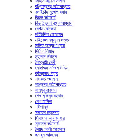
ফাহাম আব্দুস সালাম
বঙ্কিমচন্দ্র চট্টোপাধ্যায়
বলাইচাঁদ মুখোপাধ্যায়
বিজন ভট্টাচার্য
বিভূতিভূষণ বন্দ্যোপাধ্যায়
বেগম রোকেয়া
মহিউদ্দিন মোহাম্মদ
মাইকেল মধুসূদন দত্ত
মানিক বন্দ্যোপাধ্যায়
মির্চা এলিয়াদ
মুহাম্মদ ইউনুস
মৈত্রেয়ী দেবী
মোহাম্মদ নাজিম উদ্দিন
রবীন্দ্রনাথ ঠাকুর
শওকত ওসমান
শরৎচন্দ্র চট্টোপাধ্যায়
শামসুর রাহমান
শেখ মুজিবুর রহমান
শেখ হাসিনা
শ্রীপান্থ
সমরেশ মজুমদার
সিকান্দার আবু জাফর
সুকান্ত ভট্টাচার্য
সৈয়দ আলী আহসান
হুমায়ূন আহমেদ