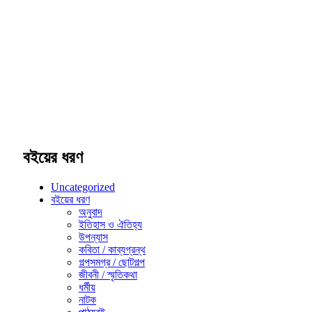
বইয়ের ধরণ
Uncategorized
বইয়ের ধরণ
অনুবাদ
ইতিহাস ও ঐতিহ্য
উপন্যাস
কবিতা / কাব্যগ্রন্থ
গল্পসমগ্র / ছোটগল্প
জীবনী / স্মৃতিকথা
ধর্মীয়
নাটক