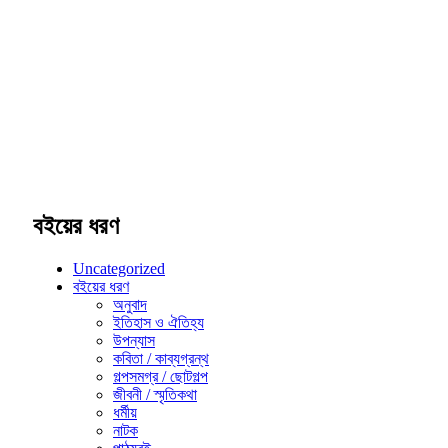
বইয়ের ধরণ
Uncategorized
বইয়ের ধরণ
অনুবাদ
ইতিহাস ও ঐতিহ্য
উপন্যাস
কবিতা / কাব্যগ্রন্থ
গল্পসমগ্র / ছোটগল্প
জীবনী / স্মৃতিকথা
ধর্মীয়
নাটক