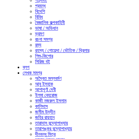
পাঠ্যবই
প্রবন্ধ
বিদেশি
বিবিধ
বৈজ্ঞানিক কল্পকাহিনী
ভাষা / অভিধান
ভ্রমণ
রচনা সমগ্র
রম্য
রহস্য / গোয়েন্দা / ভৌতিক / থ্রিলার
শিশু-কিশোর
সিরিজ বই
ব্লগ
লেখক সমগ্র
অদ্বৈত মল্লবর্মণ
আবু ইসহাক
আশাপূর্ণা দেবী
ইলমা বেহরোজ
কাজী নজরুল ইসলাম
কালিদাস
জসীম উদ্‌দীন
জহির রায়হান
তারাদাস বন্দ্যোপাধ্যায়
তারাশঙ্কর বন্দ্যোপাধ্যায়
দীনবন্ধু মিত্র