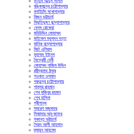
ফাহাম আব্দুস সালাম
বঙ্কিমচন্দ্র চট্টোপাধ্যায়
বলাইচাঁদ মুখোপাধ্যায়
বিজন ভট্টাচার্য
বিভূতিভূষণ বন্দ্যোপাধ্যায়
বেগম রোকেয়া
মহিউদ্দিন মোহাম্মদ
মাইকেল মধুসূদন দত্ত
মানিক বন্দ্যোপাধ্যায়
মির্চা এলিয়াদ
মুহাম্মদ ইউনুস
মৈত্রেয়ী দেবী
মোহাম্মদ নাজিম উদ্দিন
রবীন্দ্রনাথ ঠাকুর
শওকত ওসমান
শরৎচন্দ্র চট্টোপাধ্যায়
শামসুর রাহমান
শেখ মুজিবুর রহমান
শেখ হাসিনা
শ্রীপান্থ
সমরেশ মজুমদার
সিকান্দার আবু জাফর
সুকান্ত ভট্টাচার্য
সৈয়দ আলী আহসান
হুমায়ূন আহমেদ