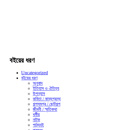
বইয়ের ধরণ
Uncategorized
বইয়ের ধরণ
অনুবাদ
ইতিহাস ও ঐতিহ্য
উপন্যাস
কবিতা / কাব্যগ্রন্থ
গল্পসমগ্র / ছোটগল্প
জীবনী / স্মৃতিকথা
ধর্মীয়
নাটক
পাঠ্যবই