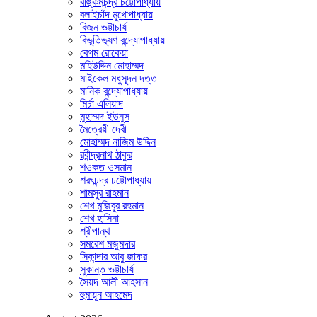
বঙ্কিমচন্দ্র চট্টোপাধ্যায়
বলাইচাঁদ মুখোপাধ্যায়
বিজন ভট্টাচার্য
বিভূতিভূষণ বন্দ্যোপাধ্যায়
বেগম রোকেয়া
মহিউদ্দিন মোহাম্মদ
মাইকেল মধুসূদন দত্ত
মানিক বন্দ্যোপাধ্যায়
মির্চা এলিয়াদ
মুহাম্মদ ইউনুস
মৈত্রেয়ী দেবী
মোহাম্মদ নাজিম উদ্দিন
রবীন্দ্রনাথ ঠাকুর
শওকত ওসমান
শরৎচন্দ্র চট্টোপাধ্যায়
শামসুর রাহমান
শেখ মুজিবুর রহমান
শেখ হাসিনা
শ্রীপান্থ
সমরেশ মজুমদার
সিকান্দার আবু জাফর
সুকান্ত ভট্টাচার্য
সৈয়দ আলী আহসান
হুমায়ূন আহমেদ