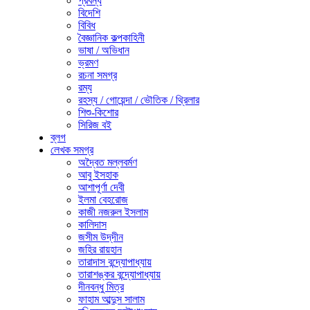
প্রবন্ধ
বিদেশি
বিবিধ
বৈজ্ঞানিক কল্পকাহিনী
ভাষা / অভিধান
ভ্রমণ
রচনা সমগ্র
রম্য
রহস্য / গোয়েন্দা / ভৌতিক / থ্রিলার
শিশু-কিশোর
সিরিজ বই
ব্লগ
লেখক সমগ্র
অদ্বৈত মল্লবর্মণ
আবু ইসহাক
আশাপূর্ণা দেবী
ইলমা বেহরোজ
কাজী নজরুল ইসলাম
কালিদাস
জসীম উদ্‌দীন
জহির রায়হান
তারাদাস বন্দ্যোপাধ্যায়
তারাশঙ্কর বন্দ্যোপাধ্যায়
দীনবন্ধু মিত্র
ফাহাম আব্দুস সালাম