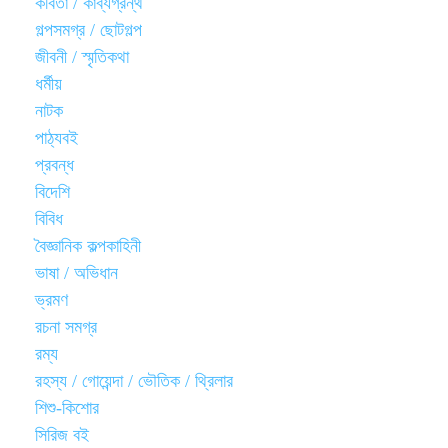
কবিতা / কাব্যগ্রন্থ
গল্পসমগ্র / ছোটগল্প
জীবনী / স্মৃতিকথা
ধর্মীয়
নাটক
পাঠ্যবই
প্রবন্ধ
বিদেশি
বিবিধ
বৈজ্ঞানিক কল্পকাহিনী
ভাষা / অভিধান
ভ্রমণ
রচনা সমগ্র
রম্য
রহস্য / গোয়েন্দা / ভৌতিক / থ্রিলার
শিশু-কিশোর
সিরিজ বই