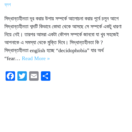
ব্লগ
সিদ্ধান্তহীনতা দূর করার উপায় সম্পর্কে আলোচনা করার পূর্বে চলুন আগে
সিদ্ধান্তহীনতা শব্দটি কিভাবে কোথা থেকে আসছে সে সম্পর্কে একটু ধারণা
নিয়ে নেই। তারপর আমরা একটা কৌশল সম্পর্কে জানবো যা খুব সহজেই
আপনাকে এ সমস্যা থেকে মুক্তি দিবে। সিদ্ধান্তহীনতা কি ?
সিদ্ধান্তহীনতা english হচ্ছে “decidophobia” যার অর্থ
“fear…
Read More »
Fa
T
E
S
ce
wi
m
ha
bo
tte
ail
re
ok
r