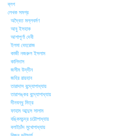
ব্লগ
লেখক সমগ্র
অদ্বৈত মল্লবর্মণ
আবু ইসহাক
আশাপূর্ণা দেবী
ইলমা বেহরোজ
কাজী নজরুল ইসলাম
কালিদাস
জসীম উদ্‌দীন
জহির রায়হান
তারাদাস বন্দ্যোপাধ্যায়
তারাশঙ্কর বন্দ্যোপাধ্যায়
দীনবন্ধু মিত্র
ফাহাম আব্দুস সালাম
বঙ্কিমচন্দ্র চট্টোপাধ্যায়
বলাইচাঁদ মুখোপাধ্যায়
বিজন ভট্টাচার্য