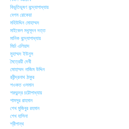
বিভূতিভূষণ বন্দ্যোপাধ্যায়
বেগম রোকেয়া
মহিউদ্দিন মোহাম্মদ
মাইকেল মধুসূদন দত্ত
মানিক বন্দ্যোপাধ্যায়
মির্চা এলিয়াদ
মুহাম্মদ ইউনুস
মৈত্রেয়ী দেবী
মোহাম্মদ নাজিম উদ্দিন
রবীন্দ্রনাথ ঠাকুর
শওকত ওসমান
শরৎচন্দ্র চট্টোপাধ্যায়
শামসুর রাহমান
শেখ মুজিবুর রহমান
শেখ হাসিনা
শ্রীপান্থ