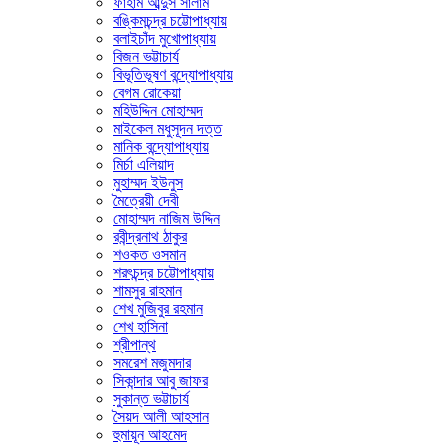
ফাহাম আব্দুস সালাম
বঙ্কিমচন্দ্র চট্টোপাধ্যায়
বলাইচাঁদ মুখোপাধ্যায়
বিজন ভট্টাচার্য
বিভূতিভূষণ বন্দ্যোপাধ্যায়
বেগম রোকেয়া
মহিউদ্দিন মোহাম্মদ
মাইকেল মধুসূদন দত্ত
মানিক বন্দ্যোপাধ্যায়
মির্চা এলিয়াদ
মুহাম্মদ ইউনুস
মৈত্রেয়ী দেবী
মোহাম্মদ নাজিম উদ্দিন
রবীন্দ্রনাথ ঠাকুর
শওকত ওসমান
শরৎচন্দ্র চট্টোপাধ্যায়
শামসুর রাহমান
শেখ মুজিবুর রহমান
শেখ হাসিনা
শ্রীপান্থ
সমরেশ মজুমদার
সিকান্দার আবু জাফর
সুকান্ত ভট্টাচার্য
সৈয়দ আলী আহসান
হুমায়ূন আহমেদ