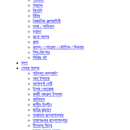
পাঠ্যবই
প্রবন্ধ
বিদেশি
বিবিধ
বৈজ্ঞানিক কল্পকাহিনী
ভাষা / অভিধান
ভ্রমণ
রচনা সমগ্র
রম্য
রহস্য / গোয়েন্দা / ভৌতিক / থ্রিলার
শিশু-কিশোর
সিরিজ বই
ব্লগ
লেখক সমগ্র
অদ্বৈত মল্লবর্মণ
আবু ইসহাক
আশাপূর্ণা দেবী
ইলমা বেহরোজ
কাজী নজরুল ইসলাম
কালিদাস
জসীম উদ্‌দীন
জহির রায়হান
তারাদাস বন্দ্যোপাধ্যায়
তারাশঙ্কর বন্দ্যোপাধ্যায়
দীনবন্ধু মিত্র