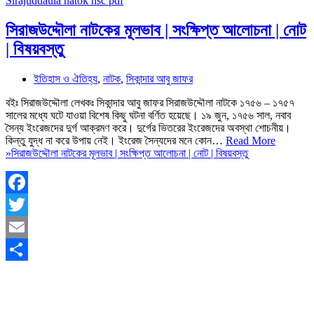
সিরাজউদ্দৌলা নাটকের মূলভাব | সংক্ষিপ্ত আলোচনা | নোট
| বিষয়বস্তু
ইতিহাস ও ঐতিহ্য
,
নাটক
,
সিকান্দার আবু জাফর
বইঃ সিরাজউদ্দৌলা লেখকঃ সিকান্দার আবু জাফর সিরাজউদ্দৌলা নাটকে ১৭৫৬ – ১৭৫৭
সালের মধ্যে ঘটে যাওয়া বিশেষ কিছু ঘটনা বর্ণিত হয়েছে। ১৯ জুন, ১৭৫৬ সাল, নবাব
সৈন্য ইংরেজদের দুর্গ আক্রমণ করে। দুর্গের ভিতরের ইংরেজদের অবস্থা শোচনীয়।
কিন্তু যুদ্ধ না করে উপায় নেই। ইংরেজ সৈন্যদের মনে কোন…
Read More
»
সিরাজউদ্দৌলা নাটকের মূলভাব | সংক্ষিপ্ত আলোচনা | নোট | বিষয়বস্তু
Facebook
Twitter
Email
Share