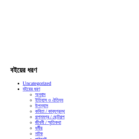
বইয়ের ধরণ
Uncategorized
বইয়ের ধরণ
অনুবাদ
ইতিহাস ও ঐতিহ্য
উপন্যাস
কবিতা / কাব্যগ্রন্থ
গল্পসমগ্র / ছোটগল্প
জীবনী / স্মৃতিকথা
ধর্মীয়
নাটক