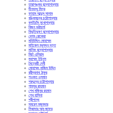
তারাশঙ্কর বন্দ্যোপাধ্যায়
দীনবন্ধু মিত্র
ফাহাম আব্দুস সালাম
বঙ্কিমচন্দ্র চট্টোপাধ্যায়
বলাইচাঁদ মুখোপাধ্যায়
বিজন ভট্টাচার্য
বিভূতিভূষণ বন্দ্যোপাধ্যায়
বেগম রোকেয়া
মহিউদ্দিন মোহাম্মদ
মাইকেল মধুসূদন দত্ত
মানিক বন্দ্যোপাধ্যায়
মির্চা এলিয়াদ
মুহাম্মদ ইউনুস
মৈত্রেয়ী দেবী
মোহাম্মদ নাজিম উদ্দিন
রবীন্দ্রনাথ ঠাকুর
শওকত ওসমান
শরৎচন্দ্র চট্টোপাধ্যায়
শামসুর রাহমান
শেখ মুজিবুর রহমান
শেখ হাসিনা
শ্রীপান্থ
সমরেশ মজুমদার
সিকান্দার আবু জাফর