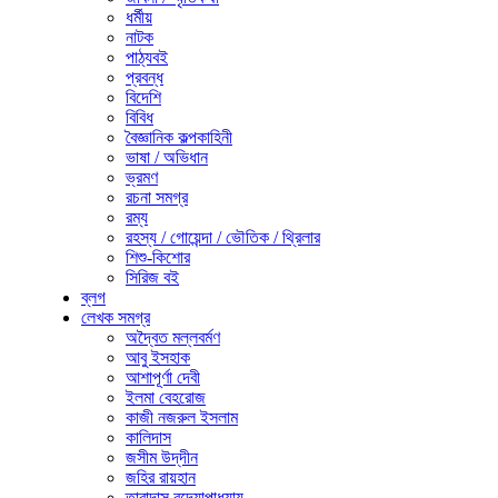
ধর্মীয়
নাটক
পাঠ্যবই
প্রবন্ধ
বিদেশি
বিবিধ
বৈজ্ঞানিক কল্পকাহিনী
ভাষা / অভিধান
ভ্রমণ
রচনা সমগ্র
রম্য
রহস্য / গোয়েন্দা / ভৌতিক / থ্রিলার
শিশু-কিশোর
সিরিজ বই
ব্লগ
লেখক সমগ্র
অদ্বৈত মল্লবর্মণ
আবু ইসহাক
আশাপূর্ণা দেবী
ইলমা বেহরোজ
কাজী নজরুল ইসলাম
কালিদাস
জসীম উদ্‌দীন
জহির রায়হান
তারাদাস বন্দ্যোপাধ্যায়