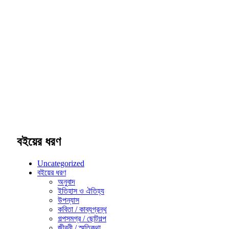
বইয়ের ধরণ
Uncategorized
বইয়ের ধরণ
অনুবাদ
ইতিহাস ও ঐতিহ্য
উপন্যাস
কবিতা / কাব্যগ্রন্থ
গল্পসমগ্র / ছোটগল্প
জীবনী / স্মৃতিকথা