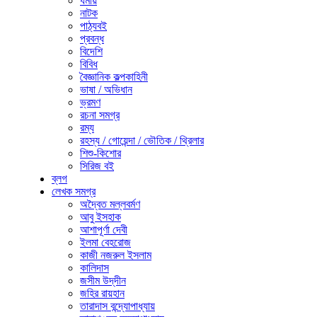
ধর্মীয়
নাটক
পাঠ্যবই
প্রবন্ধ
বিদেশি
বিবিধ
বৈজ্ঞানিক কল্পকাহিনী
ভাষা / অভিধান
ভ্রমণ
রচনা সমগ্র
রম্য
রহস্য / গোয়েন্দা / ভৌতিক / থ্রিলার
শিশু-কিশোর
সিরিজ বই
ব্লগ
লেখক সমগ্র
অদ্বৈত মল্লবর্মণ
আবু ইসহাক
আশাপূর্ণা দেবী
ইলমা বেহরোজ
কাজী নজরুল ইসলাম
কালিদাস
জসীম উদ্‌দীন
জহির রায়হান
তারাদাস বন্দ্যোপাধ্যায়