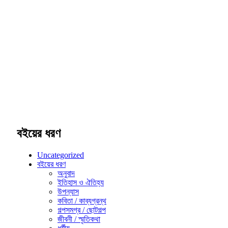
বইয়ের ধরণ
Uncategorized
বইয়ের ধরণ
অনুবাদ
ইতিহাস ও ঐতিহ্য
উপন্যাস
কবিতা / কাব্যগ্রন্থ
গল্পসমগ্র / ছোটগল্প
জীবনী / স্মৃতিকথা