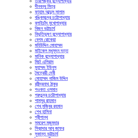
তারাশঙ্কর বন্দ্যোপাধ্যায়
দীনবন্ধু মিত্র
ফাহাম আব্দুস সালাম
বঙ্কিমচন্দ্র চট্টোপাধ্যায়
বলাইচাঁদ মুখোপাধ্যায়
বিজন ভট্টাচার্য
বিভূতিভূষণ বন্দ্যোপাধ্যায়
বেগম রোকেয়া
মহিউদ্দিন মোহাম্মদ
মাইকেল মধুসূদন দত্ত
মানিক বন্দ্যোপাধ্যায়
মির্চা এলিয়াদ
মুহাম্মদ ইউনুস
মৈত্রেয়ী দেবী
মোহাম্মদ নাজিম উদ্দিন
রবীন্দ্রনাথ ঠাকুর
শওকত ওসমান
শরৎচন্দ্র চট্টোপাধ্যায়
শামসুর রাহমান
শেখ মুজিবুর রহমান
শেখ হাসিনা
শ্রীপান্থ
সমরেশ মজুমদার
সিকান্দার আবু জাফর
সুকান্ত ভট্টাচার্য