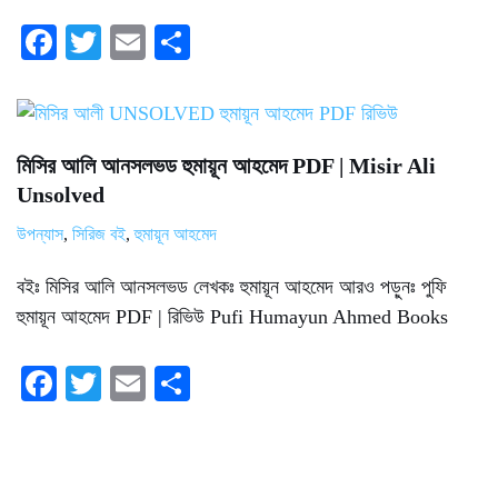
Fa
T
E
S
ce
wi
m
ha
bo
tte
ail
re
ok
r
মিসির আলি আনসলভড হুমায়ূন আহমেদ PDF | Misir Ali
Unsolved
উপন্যাস
,
সিরিজ বই
,
হুমায়ূন আহমেদ
বইঃ মিসির আলি আনসলভড লেখকঃ হুমায়ূন আহমেদ আরও পড়ুনঃ পুফি
হুমায়ূন আহমেদ PDF | রিভিউ Pufi Humayun Ahmed Books
Fa
T
E
S
ce
wi
m
ha
bo
tte
ail
re
ok
r