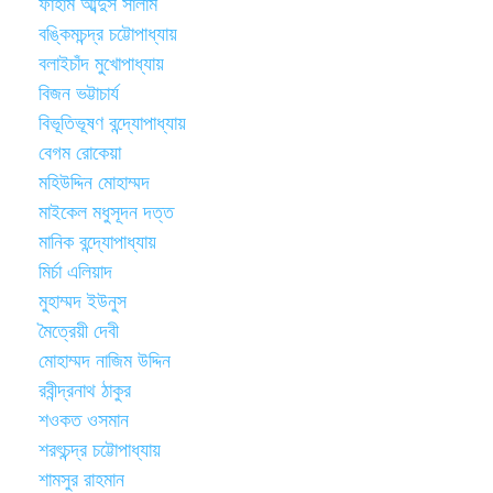
ফাহাম আব্দুস সালাম
বঙ্কিমচন্দ্র চট্টোপাধ্যায়
বলাইচাঁদ মুখোপাধ্যায়
বিজন ভট্টাচার্য
বিভূতিভূষণ বন্দ্যোপাধ্যায়
বেগম রোকেয়া
মহিউদ্দিন মোহাম্মদ
মাইকেল মধুসূদন দত্ত
মানিক বন্দ্যোপাধ্যায়
মির্চা এলিয়াদ
মুহাম্মদ ইউনুস
মৈত্রেয়ী দেবী
মোহাম্মদ নাজিম উদ্দিন
রবীন্দ্রনাথ ঠাকুর
শওকত ওসমান
শরৎচন্দ্র চট্টোপাধ্যায়
শামসুর রাহমান