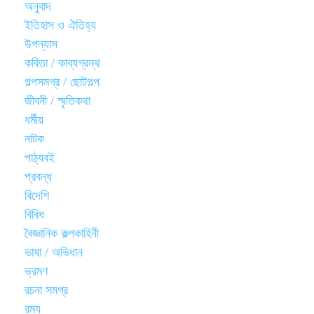
অনুবাদ
ইতিহাস ও ঐতিহ্য
উপন্যাস
কবিতা / কাব্যগ্রন্থ
গল্পসমগ্র / ছোটগল্প
জীবনী / স্মৃতিকথা
ধর্মীয়
নাটক
পাঠ্যবই
প্রবন্ধ
বিদেশি
বিবিধ
বৈজ্ঞানিক কল্পকাহিনী
ভাষা / অভিধান
ভ্রমণ
রচনা সমগ্র
রম্য