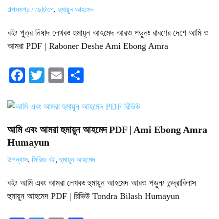
গল্পসমগ্র / ছোটগল্প
,
হুমায়ূন আহমেদ
বইঃ পুত্র নিষাদ লেখকঃ হুমায়ূন আহমেদ আরও পড়ুনঃ রাবণের দেশে আমি ও
আমরা PDF | Raboner Deshe Ami Ebong Amra
Fa
T
E
S
ce
wi
m
ha
bo
tte
ail
re
ok
r
আমি এবং আমরা হুমায়ুন আহমেদ PDF | Ami Ebong Amra
Humayun
উপন্যাস
,
সিরিজ বই
,
হুমায়ূন আহমেদ
বইঃ আমি এবং আমরা লেখকঃ হুমায়ুন আহমেদ আরও পড়ুনঃ তন্দ্রাবিলাস
হুমায়ুন আহমেদ PDF | রিভিউ Tondra Bilash Humayun