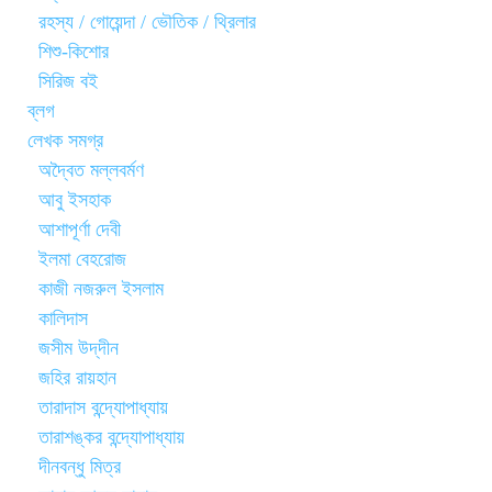
রহস্য / গোয়েন্দা / ভৌতিক / থ্রিলার
শিশু-কিশোর
সিরিজ বই
ব্লগ
লেখক সমগ্র
অদ্বৈত মল্লবর্মণ
আবু ইসহাক
আশাপূর্ণা দেবী
ইলমা বেহরোজ
কাজী নজরুল ইসলাম
কালিদাস
জসীম উদ্‌দীন
জহির রায়হান
তারাদাস বন্দ্যোপাধ্যায়
তারাশঙ্কর বন্দ্যোপাধ্যায়
দীনবন্ধু মিত্র