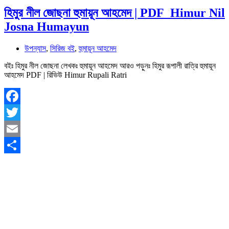
হিমুর নীল জোছনা হুমায়ূন আহমেদ | PDF Himur Nil
Josna Humayun
উপন্যাস
,
সিরিজ বই
,
হুমায়ূন আহমেদ
বইঃ হিমুর নীল জোছনা লেখকঃ হুমায়ূন আহমেদ আরও পড়ুনঃ হিমুর রূপালী রাত্রি হুমায়ূন
আহমেদ PDF | রিভিউ Himur Rupali Ratri
Facebook
Twitter
Email
Share