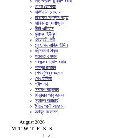
বিভূতিভূষণ বন্দ্যোপাধ্যায়
বেগম রোকেয়া
মহিউদ্দিন মোহাম্মদ
মাইকেল মধুসূদন দত্ত
মানিক বন্দ্যোপাধ্যায়
মির্চা এলিয়াদ
মুহাম্মদ ইউনুস
মৈত্রেয়ী দেবী
মোহাম্মদ নাজিম উদ্দিন
রবীন্দ্রনাথ ঠাকুর
শওকত ওসমান
শরৎচন্দ্র চট্টোপাধ্যায়
শামসুর রাহমান
শেখ মুজিবুর রহমান
শেখ হাসিনা
শ্রীপান্থ
সমরেশ মজুমদার
সিকান্দার আবু জাফর
সুকান্ত ভট্টাচার্য
সৈয়দ আলী আহসান
হুমায়ূন আহমেদ
August 2026
M
T
W
T
F
S
S
1
2