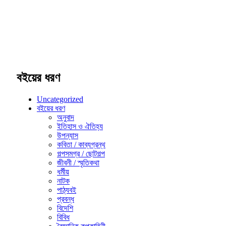
বইয়ের ধরণ
Uncategorized
বইয়ের ধরণ
অনুবাদ
ইতিহাস ও ঐতিহ্য
উপন্যাস
কবিতা / কাব্যগ্রন্থ
গল্পসমগ্র / ছোটগল্প
জীবনী / স্মৃতিকথা
ধর্মীয়
নাটক
পাঠ্যবই
প্রবন্ধ
বিদেশি
বিবিধ