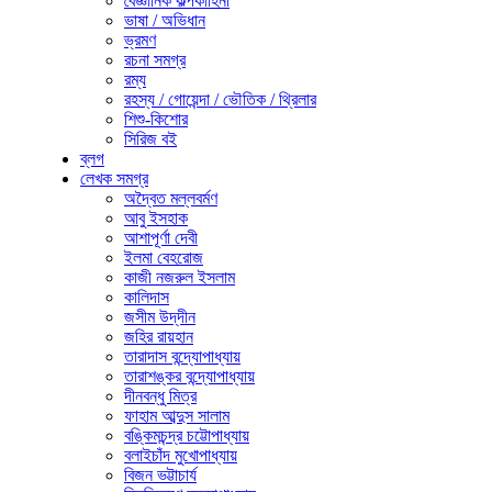
বৈজ্ঞানিক কল্পকাহিনী
ভাষা / অভিধান
ভ্রমণ
রচনা সমগ্র
রম্য
রহস্য / গোয়েন্দা / ভৌতিক / থ্রিলার
শিশু-কিশোর
সিরিজ বই
ব্লগ
লেখক সমগ্র
অদ্বৈত মল্লবর্মণ
আবু ইসহাক
আশাপূর্ণা দেবী
ইলমা বেহরোজ
কাজী নজরুল ইসলাম
কালিদাস
জসীম উদ্‌দীন
জহির রায়হান
তারাদাস বন্দ্যোপাধ্যায়
তারাশঙ্কর বন্দ্যোপাধ্যায়
দীনবন্ধু মিত্র
ফাহাম আব্দুস সালাম
বঙ্কিমচন্দ্র চট্টোপাধ্যায়
বলাইচাঁদ মুখোপাধ্যায়
বিজন ভট্টাচার্য