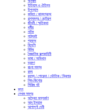
অনুবাদ
ইতিহাস ও ঐতিহ্য
উপন্যাস
কবিতা / কাব্যগ্রন্থ
গল্পসমগ্র / ছোটগল্প
জীবনী / স্মৃতিকথা
ধর্মীয়
নাটক
পাঠ্যবই
প্রবন্ধ
বিদেশি
বিবিধ
বৈজ্ঞানিক কল্পকাহিনী
ভাষা / অভিধান
ভ্রমণ
রচনা সমগ্র
রম্য
রহস্য / গোয়েন্দা / ভৌতিক / থ্রিলার
শিশু-কিশোর
সিরিজ বই
ব্লগ
লেখক সমগ্র
অদ্বৈত মল্লবর্মণ
আবু ইসহাক
আশাপূর্ণা দেবী