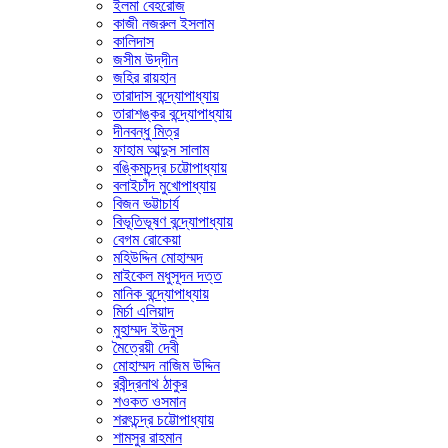
ইলমা বেহরোজ
কাজী নজরুল ইসলাম
কালিদাস
জসীম উদ্‌দীন
জহির রায়হান
তারাদাস বন্দ্যোপাধ্যায়
তারাশঙ্কর বন্দ্যোপাধ্যায়
দীনবন্ধু মিত্র
ফাহাম আব্দুস সালাম
বঙ্কিমচন্দ্র চট্টোপাধ্যায়
বলাইচাঁদ মুখোপাধ্যায়
বিজন ভট্টাচার্য
বিভূতিভূষণ বন্দ্যোপাধ্যায়
বেগম রোকেয়া
মহিউদ্দিন মোহাম্মদ
মাইকেল মধুসূদন দত্ত
মানিক বন্দ্যোপাধ্যায়
মির্চা এলিয়াদ
মুহাম্মদ ইউনুস
মৈত্রেয়ী দেবী
মোহাম্মদ নাজিম উদ্দিন
রবীন্দ্রনাথ ঠাকুর
শওকত ওসমান
শরৎচন্দ্র চট্টোপাধ্যায়
শামসুর রাহমান