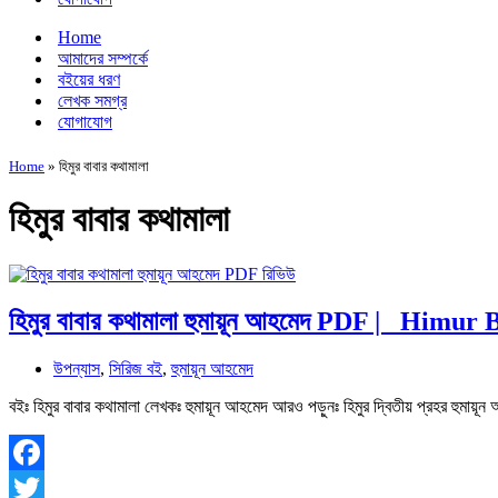
Home
আমাদের সম্পর্কে
বইয়ের ধরণ
লেখক সমগ্র
যোগাযোগ
Home
»
হিমুর বাবার কথামালা
হিমুর বাবার কথামালা
হিমুর বাবার কথামালা হুমায়ূন আহমেদ PDF | Him
উপন্যাস
,
সিরিজ বই
,
হুমায়ূন আহমেদ
বইঃ হিমুর বাবার কথামালা লেখকঃ হুমায়ূন আহমেদ আরও পড়ুনঃ হিমুর দ্বিতীয় প্রহর হু
Facebook