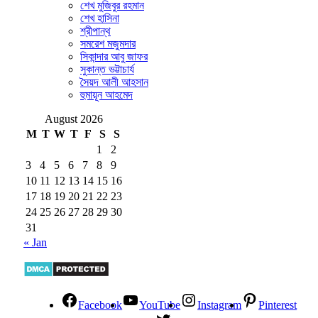
শেখ মুজিবুর রহমান
শেখ হাসিনা
শ্রীপান্থ
সমরেশ মজুমদার
সিকান্দার আবু জাফর
সুকান্ত ভট্টাচার্য
সৈয়দ আলী আহসান
হুমায়ূন আহমেদ
August 2026
M
T
W
T
F
S
S
1
2
3
4
5
6
7
8
9
10
11
12
13
14
15
16
17
18
19
20
21
22
23
24
25
26
27
28
29
30
31
« Jan
Facebook
YouTube
Instagram
Pinterest