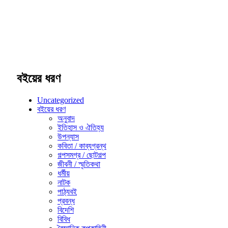
বইয়ের ধরণ
Uncategorized
বইয়ের ধরণ
অনুবাদ
ইতিহাস ও ঐতিহ্য
উপন্যাস
কবিতা / কাব্যগ্রন্থ
গল্পসমগ্র / ছোটগল্প
জীবনী / স্মৃতিকথা
ধর্মীয়
নাটক
পাঠ্যবই
প্রবন্ধ
বিদেশি
বিবিধ