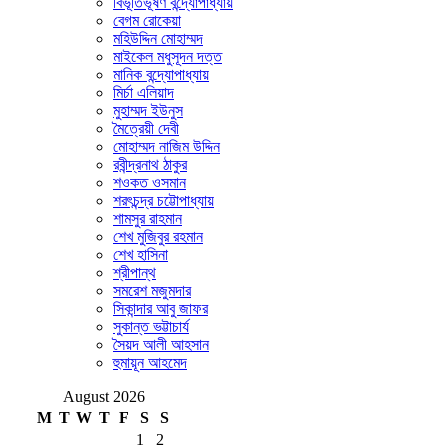
বিভূতিভূষণ বন্দ্যোপাধ্যায়
বেগম রোকেয়া
মহিউদ্দিন মোহাম্মদ
মাইকেল মধুসূদন দত্ত
মানিক বন্দ্যোপাধ্যায়
মির্চা এলিয়াদ
মুহাম্মদ ইউনুস
মৈত্রেয়ী দেবী
মোহাম্মদ নাজিম উদ্দিন
রবীন্দ্রনাথ ঠাকুর
শওকত ওসমান
শরৎচন্দ্র চট্টোপাধ্যায়
শামসুর রাহমান
শেখ মুজিবুর রহমান
শেখ হাসিনা
শ্রীপান্থ
সমরেশ মজুমদার
সিকান্দার আবু জাফর
সুকান্ত ভট্টাচার্য
সৈয়দ আলী আহসান
হুমায়ূন আহমেদ
August 2026
M
T
W
T
F
S
S
1
2