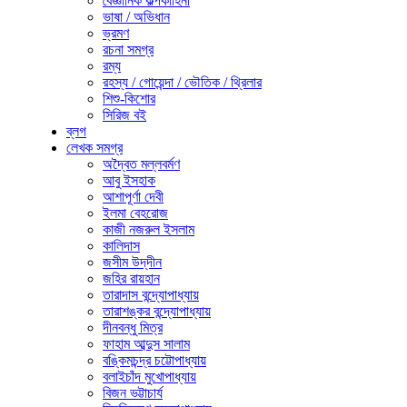
বৈজ্ঞানিক কল্পকাহিনী
ভাষা / অভিধান
ভ্রমণ
রচনা সমগ্র
রম্য
রহস্য / গোয়েন্দা / ভৌতিক / থ্রিলার
শিশু-কিশোর
সিরিজ বই
ব্লগ
লেখক সমগ্র
অদ্বৈত মল্লবর্মণ
আবু ইসহাক
আশাপূর্ণা দেবী
ইলমা বেহরোজ
কাজী নজরুল ইসলাম
কালিদাস
জসীম উদ্‌দীন
জহির রায়হান
তারাদাস বন্দ্যোপাধ্যায়
তারাশঙ্কর বন্দ্যোপাধ্যায়
দীনবন্ধু মিত্র
ফাহাম আব্দুস সালাম
বঙ্কিমচন্দ্র চট্টোপাধ্যায়
বলাইচাঁদ মুখোপাধ্যায়
বিজন ভট্টাচার্য