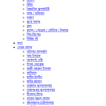
বিদেশি
বিবিধ
বৈজ্ঞানিক কল্পকাহিনী
ভাষা / অভিধান
ভ্রমণ
রচনা সমগ্র
রম্য
রহস্য / গোয়েন্দা / ভৌতিক / থ্রিলার
শিশু-কিশোর
সিরিজ বই
ব্লগ
লেখক সমগ্র
অদ্বৈত মল্লবর্মণ
আবু ইসহাক
আশাপূর্ণা দেবী
ইলমা বেহরোজ
কাজী নজরুল ইসলাম
কালিদাস
জসীম উদ্‌দীন
জহির রায়হান
তারাদাস বন্দ্যোপাধ্যায়
তারাশঙ্কর বন্দ্যোপাধ্যায়
দীনবন্ধু মিত্র
ফাহাম আব্দুস সালাম
বঙ্কিমচন্দ্র চট্টোপাধ্যায়