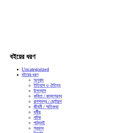
বইয়ের ধরণ
Uncategorized
বইয়ের ধরণ
অনুবাদ
ইতিহাস ও ঐতিহ্য
উপন্যাস
কবিতা / কাব্যগ্রন্থ
গল্পসমগ্র / ছোটগল্প
জীবনী / স্মৃতিকথা
ধর্মীয়
নাটক
পাঠ্যবই
প্রবন্ধ