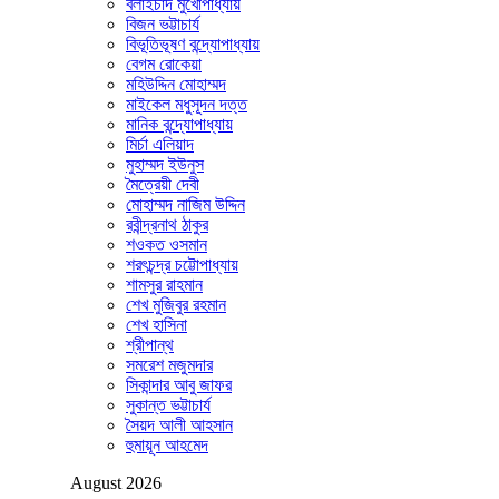
বলাইচাঁদ মুখোপাধ্যায়
বিজন ভট্টাচার্য
বিভূতিভূষণ বন্দ্যোপাধ্যায়
বেগম রোকেয়া
মহিউদ্দিন মোহাম্মদ
মাইকেল মধুসূদন দত্ত
মানিক বন্দ্যোপাধ্যায়
মির্চা এলিয়াদ
মুহাম্মদ ইউনুস
মৈত্রেয়ী দেবী
মোহাম্মদ নাজিম উদ্দিন
রবীন্দ্রনাথ ঠাকুর
শওকত ওসমান
শরৎচন্দ্র চট্টোপাধ্যায়
শামসুর রাহমান
শেখ মুজিবুর রহমান
শেখ হাসিনা
শ্রীপান্থ
সমরেশ মজুমদার
সিকান্দার আবু জাফর
সুকান্ত ভট্টাচার্য
সৈয়দ আলী আহসান
হুমায়ূন আহমেদ
August 2026