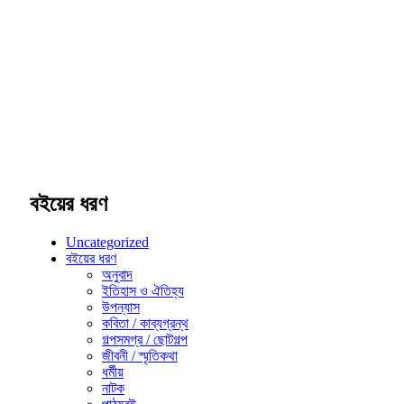
বইয়ের ধরণ
Uncategorized
বইয়ের ধরণ
অনুবাদ
ইতিহাস ও ঐতিহ্য
উপন্যাস
কবিতা / কাব্যগ্রন্থ
গল্পসমগ্র / ছোটগল্প
জীবনী / স্মৃতিকথা
ধর্মীয়
নাটক