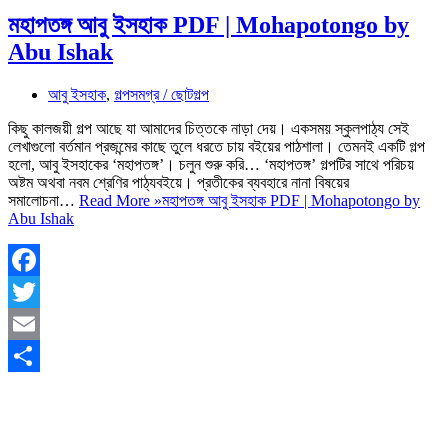
মহাপতঙ্গ আবু ইসহাক PDF | Mohapotongo by
Abu Ishak
আবু ইসহাক
,
গল্পসমগ্র / ছোটগল্প
কিছু কালজয়ী গল্প আছে যা আমাদের চিত্তকে নাড়া দেয়। একসময় স্কুলপাঠ্য সেই
লেখাগুলো বর্তমান প্রজন্মের কাছে তুলে ধরতে চায় বইয়ের পাঠশালা। তেমনই একটি গল্প
হলো, আবু ইসহাকের ‘মহাপতঙ্গ’। চলুন শুরু করি… ‘মহাপতঙ্গ’ গল্পটির সাথে পরিচয়
অষ্টম অথবা নবম শ্রেণির পাঠ্যবইয়ে। প্রতীকের ব্যবহারে নানা বিষয়ের
সমালোচনা…
Read More »
মহাপতঙ্গ আবু ইসহাক PDF | Mohapotongo by
Abu Ishak
Facebook
Twitter
Email
Share