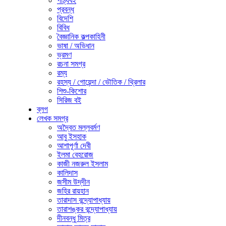
পাঠ্যবই
প্রবন্ধ
বিদেশি
বিবিধ
বৈজ্ঞানিক কল্পকাহিনী
ভাষা / অভিধান
ভ্রমণ
রচনা সমগ্র
রম্য
রহস্য / গোয়েন্দা / ভৌতিক / থ্রিলার
শিশু-কিশোর
সিরিজ বই
ব্লগ
লেখক সমগ্র
অদ্বৈত মল্লবর্মণ
আবু ইসহাক
আশাপূর্ণা দেবী
ইলমা বেহরোজ
কাজী নজরুল ইসলাম
কালিদাস
জসীম উদ্‌দীন
জহির রায়হান
তারাদাস বন্দ্যোপাধ্যায়
তারাশঙ্কর বন্দ্যোপাধ্যায়
দীনবন্ধু মিত্র