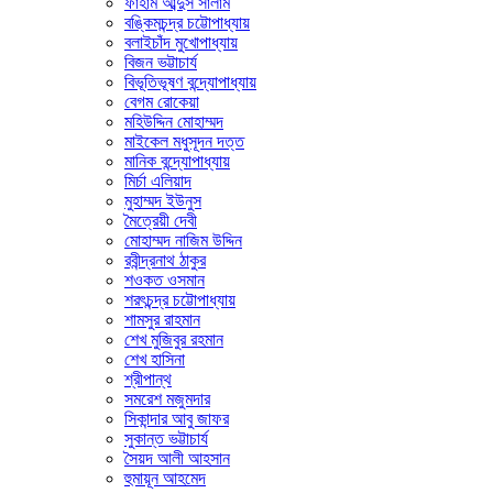
ফাহাম আব্দুস সালাম
বঙ্কিমচন্দ্র চট্টোপাধ্যায়
বলাইচাঁদ মুখোপাধ্যায়
বিজন ভট্টাচার্য
বিভূতিভূষণ বন্দ্যোপাধ্যায়
বেগম রোকেয়া
মহিউদ্দিন মোহাম্মদ
মাইকেল মধুসূদন দত্ত
মানিক বন্দ্যোপাধ্যায়
মির্চা এলিয়াদ
মুহাম্মদ ইউনুস
মৈত্রেয়ী দেবী
মোহাম্মদ নাজিম উদ্দিন
রবীন্দ্রনাথ ঠাকুর
শওকত ওসমান
শরৎচন্দ্র চট্টোপাধ্যায়
শামসুর রাহমান
শেখ মুজিবুর রহমান
শেখ হাসিনা
শ্রীপান্থ
সমরেশ মজুমদার
সিকান্দার আবু জাফর
সুকান্ত ভট্টাচার্য
সৈয়দ আলী আহসান
হুমায়ূন আহমেদ