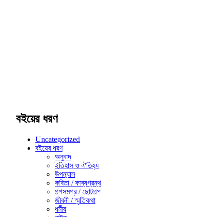
বইয়ের ধরণ
Uncategorized
বইয়ের ধরণ
অনুবাদ
ইতিহাস ও ঐতিহ্য
উপন্যাস
কবিতা / কাব্যগ্রন্থ
গল্পসমগ্র / ছোটগল্প
জীবনী / স্মৃতিকথা
ধর্মীয়