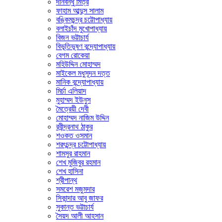
দীনবন্ধু মিত্র
ফাহাম আব্দুস সালাম
বঙ্কিমচন্দ্র চট্টোপাধ্যায়
বলাইচাঁদ মুখোপাধ্যায়
বিজন ভট্টাচার্য
বিভূতিভূষণ বন্দ্যোপাধ্যায়
বেগম রোকেয়া
মহিউদ্দিন মোহাম্মদ
মাইকেল মধুসূদন দত্ত
মানিক বন্দ্যোপাধ্যায়
মির্চা এলিয়াদ
মুহাম্মদ ইউনুস
মৈত্রেয়ী দেবী
মোহাম্মদ নাজিম উদ্দিন
রবীন্দ্রনাথ ঠাকুর
শওকত ওসমান
শরৎচন্দ্র চট্টোপাধ্যায়
শামসুর রাহমান
শেখ মুজিবুর রহমান
শেখ হাসিনা
শ্রীপান্থ
সমরেশ মজুমদার
সিকান্দার আবু জাফর
সুকান্ত ভট্টাচার্য
সৈয়দ আলী আহসান