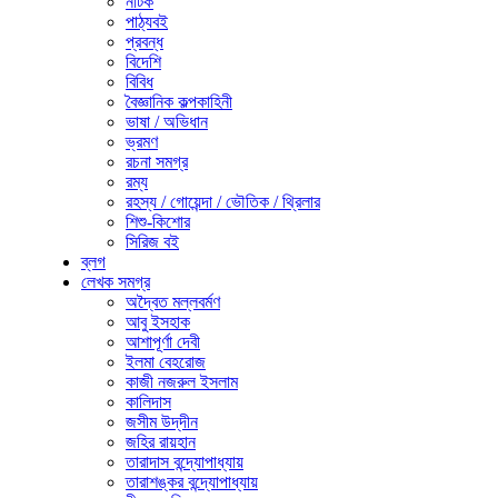
নাটক
পাঠ্যবই
প্রবন্ধ
বিদেশি
বিবিধ
বৈজ্ঞানিক কল্পকাহিনী
ভাষা / অভিধান
ভ্রমণ
রচনা সমগ্র
রম্য
রহস্য / গোয়েন্দা / ভৌতিক / থ্রিলার
শিশু-কিশোর
সিরিজ বই
ব্লগ
লেখক সমগ্র
অদ্বৈত মল্লবর্মণ
আবু ইসহাক
আশাপূর্ণা দেবী
ইলমা বেহরোজ
কাজী নজরুল ইসলাম
কালিদাস
জসীম উদ্‌দীন
জহির রায়হান
তারাদাস বন্দ্যোপাধ্যায়
তারাশঙ্কর বন্দ্যোপাধ্যায়