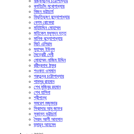
বঙ্কিমচন্দ্র চট্টোপাধ্যায়
বলাইচাঁদ মুখোপাধ্যায়
বিজন ভট্টাচার্য
বিভূতিভূষণ বন্দ্যোপাধ্যায়
বেগম রোকেয়া
মহিউদ্দিন মোহাম্মদ
মাইকেল মধুসূদন দত্ত
মানিক বন্দ্যোপাধ্যায়
মির্চা এলিয়াদ
মুহাম্মদ ইউনুস
মৈত্রেয়ী দেবী
মোহাম্মদ নাজিম উদ্দিন
রবীন্দ্রনাথ ঠাকুর
শওকত ওসমান
শরৎচন্দ্র চট্টোপাধ্যায়
শামসুর রাহমান
শেখ মুজিবুর রহমান
শেখ হাসিনা
শ্রীপান্থ
সমরেশ মজুমদার
সিকান্দার আবু জাফর
সুকান্ত ভট্টাচার্য
সৈয়দ আলী আহসান
হুমায়ূন আহমেদ