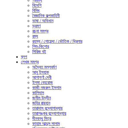
প্রবন্ধ
বিদেশি
বিবিধ
বৈজ্ঞানিক কল্পকাহিনী
ভাষা / অভিধান
ভ্রমণ
রচনা সমগ্র
রম্য
রহস্য / গোয়েন্দা / ভৌতিক / থ্রিলার
শিশু-কিশোর
সিরিজ বই
ব্লগ
লেখক সমগ্র
অদ্বৈত মল্লবর্মণ
আবু ইসহাক
আশাপূর্ণা দেবী
ইলমা বেহরোজ
কাজী নজরুল ইসলাম
কালিদাস
জসীম উদ্‌দীন
জহির রায়হান
তারাদাস বন্দ্যোপাধ্যায়
তারাশঙ্কর বন্দ্যোপাধ্যায়
দীনবন্ধু মিত্র
ফাহাম আব্দুস সালাম