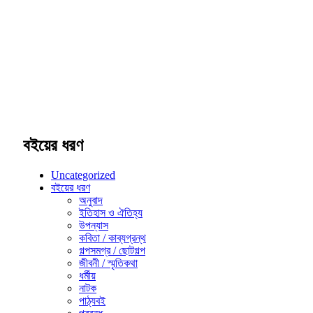
বইয়ের ধরণ
Uncategorized
বইয়ের ধরণ
অনুবাদ
ইতিহাস ও ঐতিহ্য
উপন্যাস
কবিতা / কাব্যগ্রন্থ
গল্পসমগ্র / ছোটগল্প
জীবনী / স্মৃতিকথা
ধর্মীয়
নাটক
পাঠ্যবই