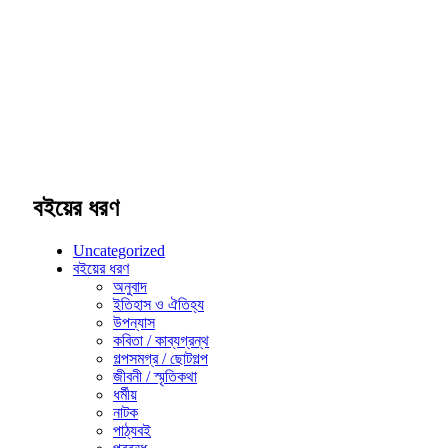
বইয়ের ধরণ
Uncategorized
বইয়ের ধরণ
অনুবাদ
ইতিহাস ও ঐতিহ্য
উপন্যাস
কবিতা / কাব্যগ্রন্থ
গল্পসমগ্র / ছোটগল্প
জীবনী / স্মৃতিকথা
ধর্মীয়
নাটক
পাঠ্যবই