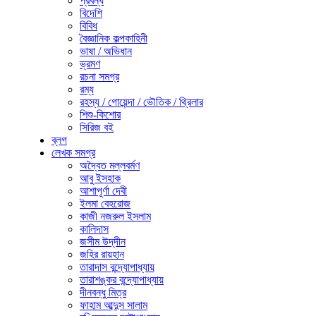
প্রবন্ধ
বিদেশি
বিবিধ
বৈজ্ঞানিক কল্পকাহিনী
ভাষা / অভিধান
ভ্রমণ
রচনা সমগ্র
রম্য
রহস্য / গোয়েন্দা / ভৌতিক / থ্রিলার
শিশু-কিশোর
সিরিজ বই
ব্লগ
লেখক সমগ্র
অদ্বৈত মল্লবর্মণ
আবু ইসহাক
আশাপূর্ণা দেবী
ইলমা বেহরোজ
কাজী নজরুল ইসলাম
কালিদাস
জসীম উদ্‌দীন
জহির রায়হান
তারাদাস বন্দ্যোপাধ্যায়
তারাশঙ্কর বন্দ্যোপাধ্যায়
দীনবন্ধু মিত্র
ফাহাম আব্দুস সালাম