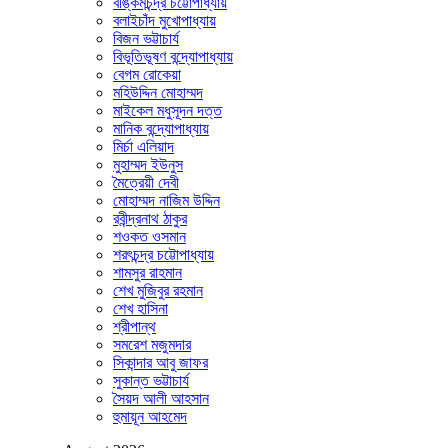
বঙ্কিমচন্দ্র চট্টোপাধ্যায়
বলাইচাঁদ মুখোপাধ্যায়
বিজন ভট্টাচার্য
বিভূতিভূষণ বন্দ্যোপাধ্যায়
বেগম রোকেয়া
মহিউদ্দিন মোহাম্মদ
মাইকেল মধুসূদন দত্ত
মানিক বন্দ্যোপাধ্যায়
মির্চা এলিয়াদ
মুহাম্মদ ইউনুস
মৈত্রেয়ী দেবী
মোহাম্মদ নাজিম উদ্দিন
রবীন্দ্রনাথ ঠাকুর
শওকত ওসমান
শরৎচন্দ্র চট্টোপাধ্যায়
শামসুর রাহমান
শেখ মুজিবুর রহমান
শেখ হাসিনা
শ্রীপান্থ
সমরেশ মজুমদার
সিকান্দার আবু জাফর
সুকান্ত ভট্টাচার্য
সৈয়দ আলী আহসান
হুমায়ূন আহমেদ