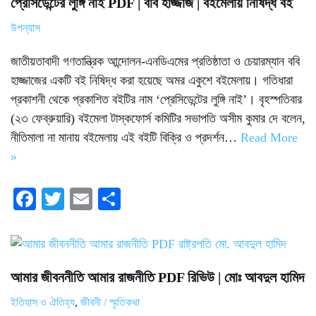
প্রেসিডেন্টের লুঙ্গি নাই PDF | ববি হাজ্জাজ | বইমেলায় নিষিদ্ধ বই
উপন্যাস
জাতীয়তাবাদী গণতান্ত্রিক আন্দোলন-এনডিএমের প্রতিষ্ঠাতা ও চেয়ারম্যান ববি
হাজ্জাজের একটি বই নিষিদ্ধ করা হয়েছে অমর একুশে বইমেলায়। গতিধারা
প্রকাশনী থেকে প্রকাশিত বইটির নাম ‘প্রেসিডেন্টের লুঙ্গি নাই’। বৃহস্পতিবার
(২৩ ফেব্রুয়ারি) বইমেলা টাস্কফোর্স কমিটির সভাপতি অসীম কুমার দে বলেন,
নীতিমালা না মানায় বইমেলায় এই বইটি বিক্রি ও প্রদর্শন…
Read More
»
Fa
T
E
S
ce
wi
m
ha
bo
tte
ail
re
ok
r
আমার জীবননীতি আমার রাজনীতি PDF রিভিউ | মোঃ আবদুল হামিদ
ইতিহাস ও ঐতিহ্য
,
জীবনী / স্মৃতিকথা