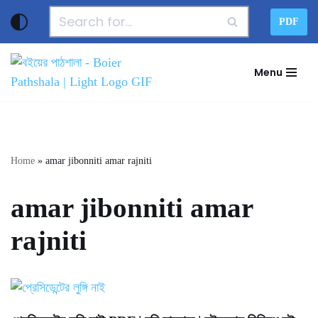
PDF
Skip
to
Menu
content
Home
»
amar jibonniti amar rajniti
amar jibonniti amar
rajniti