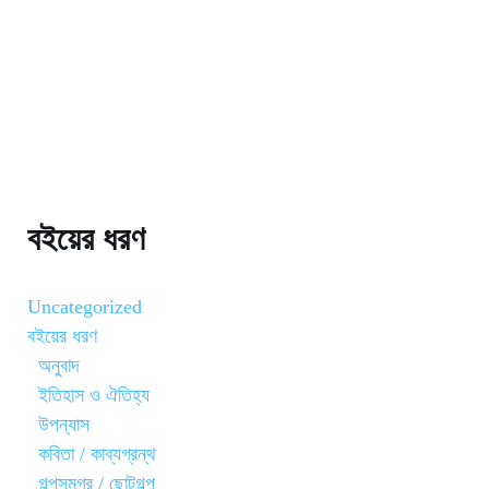
বইয়ের ধরণ
Uncategorized
বইয়ের ধরণ
অনুবাদ
ইতিহাস ও ঐতিহ্য
উপন্যাস
কবিতা / কাব্যগ্রন্থ
গল্পসমগ্র / ছোটগল্প