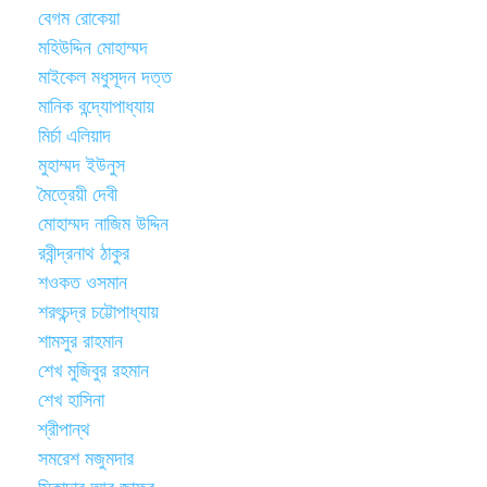
বেগম রোকেয়া
মহিউদ্দিন মোহাম্মদ
মাইকেল মধুসূদন দত্ত
মানিক বন্দ্যোপাধ্যায়
মির্চা এলিয়াদ
মুহাম্মদ ইউনুস
মৈত্রেয়ী দেবী
মোহাম্মদ নাজিম উদ্দিন
রবীন্দ্রনাথ ঠাকুর
শওকত ওসমান
শরৎচন্দ্র চট্টোপাধ্যায়
শামসুর রাহমান
শেখ মুজিবুর রহমান
শেখ হাসিনা
শ্রীপান্থ
সমরেশ মজুমদার