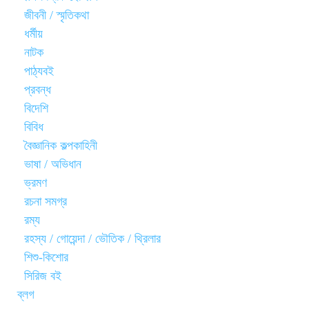
জীবনী / স্মৃতিকথা
ধর্মীয়
নাটক
পাঠ্যবই
প্রবন্ধ
বিদেশি
বিবিধ
বৈজ্ঞানিক কল্পকাহিনী
ভাষা / অভিধান
ভ্রমণ
রচনা সমগ্র
রম্য
রহস্য / গোয়েন্দা / ভৌতিক / থ্রিলার
শিশু-কিশোর
সিরিজ বই
ব্লগ