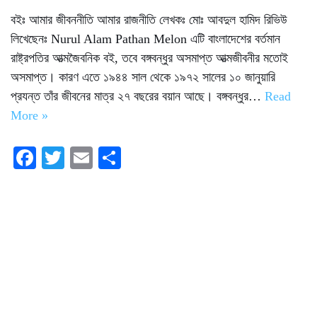
বইঃ আমার জীবননীতি আমার রাজনীতি লেখকঃ মোঃ আবদুল হামিদ রিভিউ
লিখেছেনঃ Nurul Alam Pathan Melon এটি বাংলাদেশের বর্তমান
রাষ্ট্রপতির আত্মজৈবনিক বই, তবে বঙ্গবন্ধুর অসমাপ্ত আত্মজীবনীর মতোই
অসমাপ্ত। কারণ এতে ১৯৪৪ সাল থেকে ১৯৭২ সালের ১০ জানুয়ারি
প্রযন্ত তাঁর জীবনের মাত্র ২৭ বছরের বয়ান আছে। বঙ্গবন্ধুর…
Read
More »
Fa
T
E
S
ce
wi
m
ha
bo
tte
ail
re
ok
r