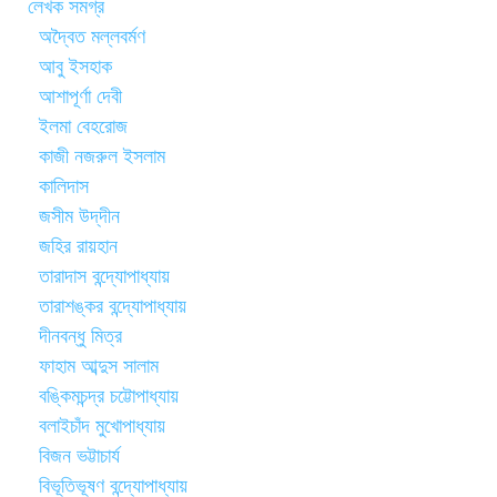
লেখক সমগ্র
অদ্বৈত মল্লবর্মণ
আবু ইসহাক
আশাপূর্ণা দেবী
ইলমা বেহরোজ
কাজী নজরুল ইসলাম
কালিদাস
জসীম উদ্‌দীন
জহির রায়হান
তারাদাস বন্দ্যোপাধ্যায়
তারাশঙ্কর বন্দ্যোপাধ্যায়
দীনবন্ধু মিত্র
ফাহাম আব্দুস সালাম
বঙ্কিমচন্দ্র চট্টোপাধ্যায়
বলাইচাঁদ মুখোপাধ্যায়
বিজন ভট্টাচার্য
বিভূতিভূষণ বন্দ্যোপাধ্যায়