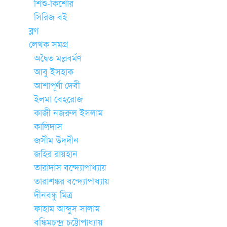
শিশু-কিশোর
সিরিজ বই
ব্লগ
লেখক সমগ্র
অদ্বৈত মল্লবর্মণ
আবু ইসহাক
আশাপূর্ণা দেবী
ইলমা বেহরোজ
কাজী নজরুল ইসলাম
কালিদাস
জসীম উদ্‌দীন
জহির রায়হান
তারাদাস বন্দ্যোপাধ্যায়
তারাশঙ্কর বন্দ্যোপাধ্যায়
দীনবন্ধু মিত্র
ফাহাম আব্দুস সালাম
বঙ্কিমচন্দ্র চট্টোপাধ্যায়