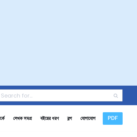
PDF
্কে
লেখক সমগ্র
বইয়ের ধরণ
ব্লগ
যোগাযোগ