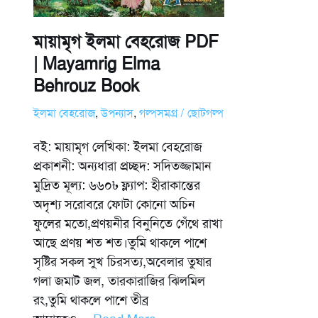
মায়ামৃগ ইলমা বেহরোজ PDF
| Mayamrig Elma
Behrouz Book
ইলমা বেহরোজ
,
উপন্যাস
,
গল্পসমগ্র / ছোটগল্প
বই: মায়ামৃগ লেখিকা: ইলমা বেহরোজ
প্রকাশনী: অন্যধারা প্রচ্ছদ: সদিতজ্জামান
মুদ্রিত মূল্য: ৬৬০৳ ফ্ল্যাপ: হীরাকান্তের
অদৃশ্য সরোবরে ফোটা কোনো অচিন
ফুলের মতো,প্রণয়নীর বিনুনিতে গেঁথে রাখা
আছে প্রণয় শত শত।তুমি থাকলে পাশে
সৃষ্টির সকল সুখ চিরসত্য,অবেলার তুষার
গলা জমাট জল, তারকারাজির ঝিলমিল
রং,তুমি থাকলে পাশে তীব্র