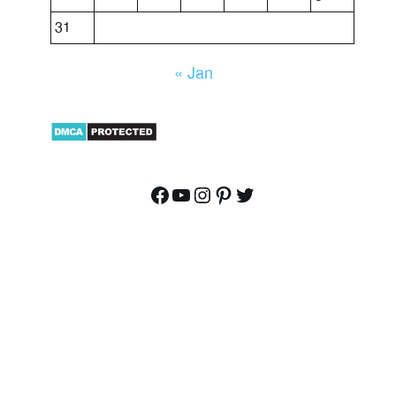
31
« Jan