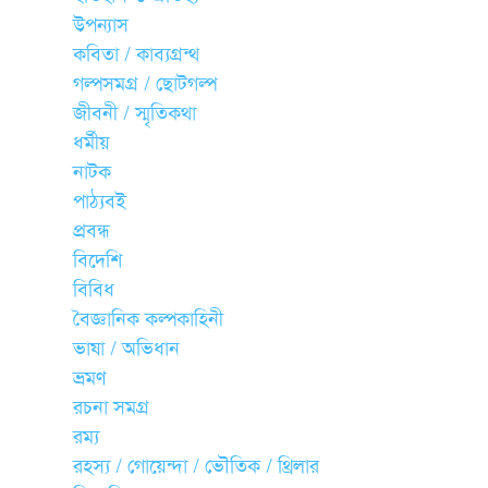
উপন্যাস
কবিতা / কাব্যগ্রন্থ
গল্পসমগ্র / ছোটগল্প
জীবনী / স্মৃতিকথা
ধর্মীয়
নাটক
পাঠ্যবই
প্রবন্ধ
বিদেশি
বিবিধ
বৈজ্ঞানিক কল্পকাহিনী
ভাষা / অভিধান
ভ্রমণ
রচনা সমগ্র
রম্য
রহস্য / গোয়েন্দা / ভৌতিক / থ্রিলার