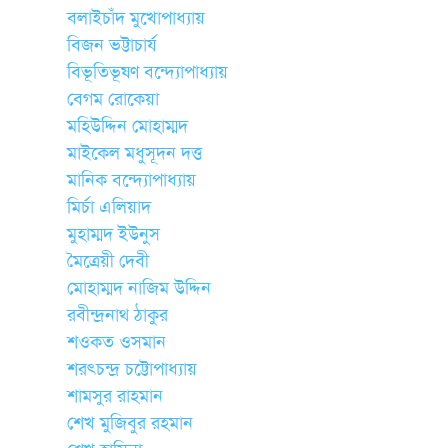
বলাইচাঁদ মুখোপাধ্যায়
বিজন ভট্টাচার্য
বিভূতিভূষণ বন্দ্যোপাধ্যায়
বেগম রোকেয়া
মহিউদ্দিন মোহাম্মদ
মাইকেল মধুসূদন দত্ত
মানিক বন্দ্যোপাধ্যায়
মির্চা এলিয়াদ
মুহাম্মদ ইউনুস
মৈত্রেয়ী দেবী
মোহাম্মদ নাজিম উদ্দিন
রবীন্দ্রনাথ ঠাকুর
শওকত ওসমান
শরৎচন্দ্র চট্টোপাধ্যায়
শামসুর রাহমান
শেখ মুজিবুর রহমান