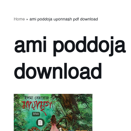
Home
»
ami poddoja uponnash pdf download
ami poddoja
download