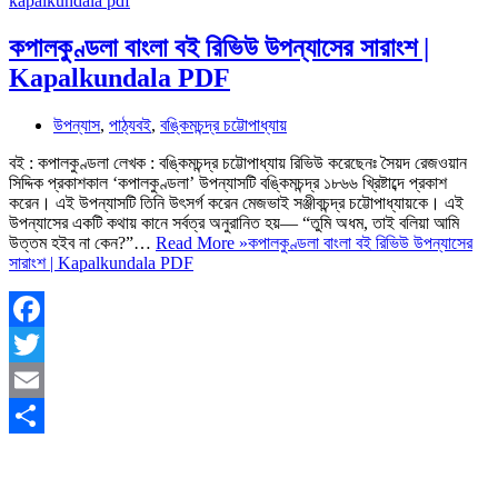
কপালকুণ্ডলা বাংলা বই রিভিউ উপন্যাসের সারাংশ |
Kapalkundala PDF
উপন্যাস
,
পাঠ্যবই
,
বঙ্কিমচন্দ্র চট্টোপাধ্যায়
বই : কপালকুণ্ডলা লেখক : বঙ্কিমচন্দ্র চট্টোপাধ্যায় রিভিউ করেছেনঃ সৈয়দ রেজওয়ান
সিদ্দিক প্রকাশকাল ‘কপালকুণ্ডলা’ উপন্যাসটি বঙ্কিমচন্দ্র ১৮৬৬ খ্রিষ্টাব্দে প্রকাশ
করেন। এই উপন্যাসটি তিনি উৎসর্গ করেন মেজভাই সঞ্জীবচন্দ্র চট্টোপাধ্যায়কে। এই
উপন্যাসের একটি কথায় কানে সর্বত্র অনুরানিত হয়— “তুমি অধম, তাই বলিয়া আমি
উত্তম হইব না কেন?”…
Read More »
কপালকুণ্ডলা বাংলা বই রিভিউ উপন্যাসের
সারাংশ | Kapalkundala PDF
Facebook
Twitter
Email
Share