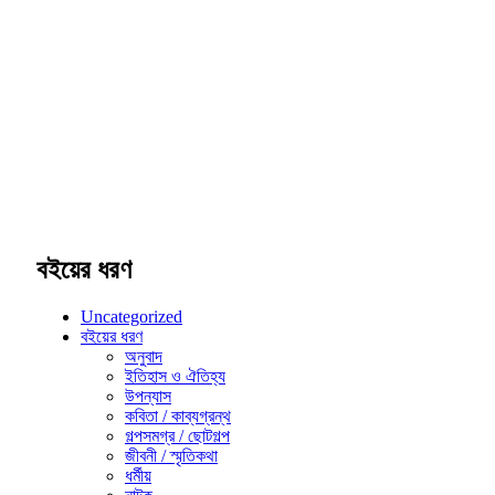
বইয়ের ধরণ
Uncategorized
বইয়ের ধরণ
অনুবাদ
ইতিহাস ও ঐতিহ্য
উপন্যাস
কবিতা / কাব্যগ্রন্থ
গল্পসমগ্র / ছোটগল্প
জীবনী / স্মৃতিকথা
ধর্মীয়