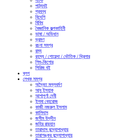
নাটক
পাঠ্যবই
প্রবন্ধ
বিদেশি
বিবিধ
বৈজ্ঞানিক কল্পকাহিনী
ভাষা / অভিধান
ভ্রমণ
রচনা সমগ্র
রম্য
রহস্য / গোয়েন্দা / ভৌতিক / থ্রিলার
শিশু-কিশোর
সিরিজ বই
ব্লগ
লেখক সমগ্র
অদ্বৈত মল্লবর্মণ
আবু ইসহাক
আশাপূর্ণা দেবী
ইলমা বেহরোজ
কাজী নজরুল ইসলাম
কালিদাস
জসীম উদ্‌দীন
জহির রায়হান
তারাদাস বন্দ্যোপাধ্যায়
তারাশঙ্কর বন্দ্যোপাধ্যায়