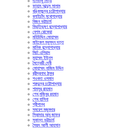
দীনবন্ধু মিত্র
ফাহাম আব্দুস সালাম
বঙ্কিমচন্দ্র চট্টোপাধ্যায়
বলাইচাঁদ মুখোপাধ্যায়
বিজন ভট্টাচার্য
বিভূতিভূষণ বন্দ্যোপাধ্যায়
বেগম রোকেয়া
মহিউদ্দিন মোহাম্মদ
মাইকেল মধুসূদন দত্ত
মানিক বন্দ্যোপাধ্যায়
মির্চা এলিয়াদ
মুহাম্মদ ইউনুস
মৈত্রেয়ী দেবী
মোহাম্মদ নাজিম উদ্দিন
রবীন্দ্রনাথ ঠাকুর
শওকত ওসমান
শরৎচন্দ্র চট্টোপাধ্যায়
শামসুর রাহমান
শেখ মুজিবুর রহমান
শেখ হাসিনা
শ্রীপান্থ
সমরেশ মজুমদার
সিকান্দার আবু জাফর
সুকান্ত ভট্টাচার্য
সৈয়দ আলী আহসান