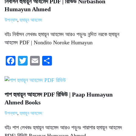
নির্বাসন হুমায়ূন আহমেদ PDF | রিভিউ Nirbashon
Humayun Ahmed
উপন্যাস
,
হুমায়ূন আহমেদ
বইঃ নির্বাসন লেখকঃ হুমায়ূন আহমেদ আরও পড়ুনঃ নন্দিত নরকে হুমায়ূন
আহমেদ PDF | Nondito Noroke Humayun
Fa
T
E
S
ce
wi
m
ha
bo
tte
ail
re
ok
r
পাপ হুমায়ূন আহমেদ PDF রিভিউ | Paap Humayun
Ahmed Books
উপন্যাস
,
হুমায়ূন আহমেদ
বইঃ পাপ লেখকঃ হুমায়ূন আহমেদ আরও পড়ুনঃ পারাপার হুমায়ূন আহমেদ
PDF| রিভিউ Parapar Humayun Ahmed