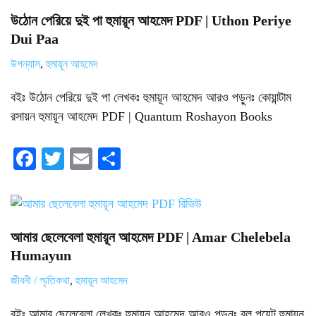
ok
r
উঠোন পেরিয়ে দুই পা হুমায়ূন আহমেদ PDF | Uthon Periye
Dui Paa
উপন্যাস
,
হুমায়ূন আহমেদ
বইঃ উঠোন পেরিয়ে দুই পা লেখকঃ হুমায়ূন আহমেদ আরও পড়ুনঃ কোয়ান্টাম
রসায়ন হুমায়ূন আহমেদ PDF | Quantum Roshayon Books
Fa
T
E
S
ce
wi
m
ha
bo
tte
ail
re
ok
r
আমার ছেলেবেলা হুমায়ূন আহমেদ PDF | Amar Chelebela
Humayun
জীবনী / স্মৃতিকথা
,
হুমায়ূন আহমেদ
বইঃ আমার ছেলেবেলা লেখকঃ হুমায়ূন আহমেদ আরও পড়ুনঃ বল পয়েন্ট হুমায়ূন