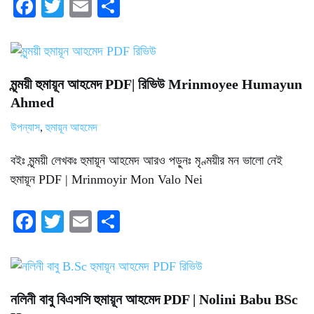
Fa
T
E
S
ce
wi
m
ha
bo
tte
ail
re
ok
r
মৃন্ময়ী হুমায়ূন আহমেদ PDF| রিভিউ Mrinmoyee Humayun
Ahmed
উপন্যাস
,
হুমায়ূন আহমেদ
বইঃ মৃন্ময়ী লেখকঃ হুমায়ূন আহমেদ আরও পড়ুনঃ মৃণ্ময়ীর মন ভালো নেই
হুমায়ূন PDF | Mrinmoyir Mon Valo Nei
Fa
T
E
S
ce
wi
m
ha
bo
tte
ail
re
ok
r
নলিনী বাবু বিএসসি হুমায়ূন আহমেদ PDF | Nolini Babu BSc