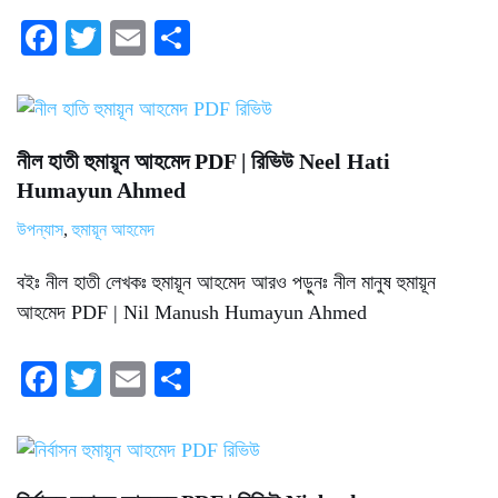
Fa
T
E
S
ce
wi
m
ha
bo
tte
ail
re
ok
r
নীল হাতী হুমায়ূন আহমেদ PDF | রিভিউ Neel Hati
Humayun Ahmed
উপন্যাস
,
হুমায়ূন আহমেদ
বইঃ নীল হাতী লেখকঃ হুমায়ূন আহমেদ আরও পড়ুনঃ নীল মানুষ হুমায়ূন
আহমেদ PDF | Nil Manush Humayun Ahmed
Fa
T
E
S
ce
wi
m
ha
bo
tte
ail
re
ok
r