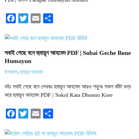
Fa
T
E
S
ce
wi
m
ha
bo
tte
ail
re
ok
r
সবাই গেছে বনে হুমায়ূন আহমেদ PDF | Sobai Geche Bone
Humayun
উপন্যাস
,
হুমায়ূন আহমেদ
বইঃ সবাই গেছে বনে লেখকঃ হুমায়ূন আহমেদ আরও পড়ুনঃ সকল কাঁটা ধন্য
করে হুমায়ূন আহমেদ PDF | Sokol Kata Dhonno Kore
Fa
T
E
S
ce
wi
m
ha
bo
tte
ail
re