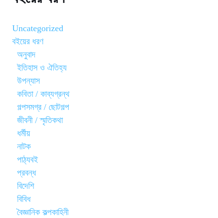
Uncategorized
বইয়ের ধরণ
অনুবাদ
ইতিহাস ও ঐতিহ্য
উপন্যাস
কবিতা / কাব্যগ্রন্থ
গল্পসমগ্র / ছোটগল্প
জীবনী / স্মৃতিকথা
ধর্মীয়
নাটক
পাঠ্যবই
প্রবন্ধ
বিদেশি
বিবিধ
বৈজ্ঞানিক কল্পকাহিনী