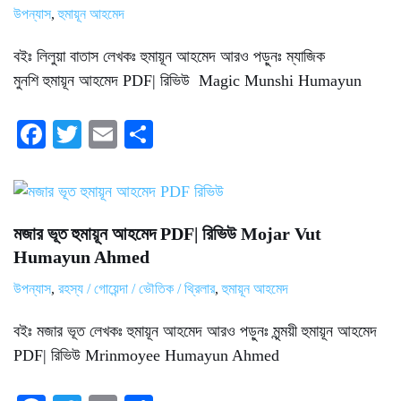
উপন্যাস
,
হুমায়ূন আহমেদ
বইঃ লিলুয়া বাতাস লেখকঃ হুমায়ূন আহমেদ আরও পড়ুনঃ ম্যাজিক
মুনশি হুমায়ূন আহমেদ PDF| রিভিউ Magic Munshi Humayun
Fa
T
E
S
ce
wi
m
ha
bo
tte
ail
re
ok
r
মজার ভূত হুমায়ূন আহমেদ PDF| রিভিউ Mojar Vut
Humayun Ahmed
উপন্যাস
,
রহস্য / গোয়েন্দা / ভৌতিক / থ্রিলার
,
হুমায়ূন আহমেদ
বইঃ মজার ভূত লেখকঃ হুমায়ূন আহমেদ আরও পড়ুনঃ মৃন্ময়ী হুমায়ূন আহমেদ
PDF| রিভিউ Mrinmoyee Humayun Ahmed