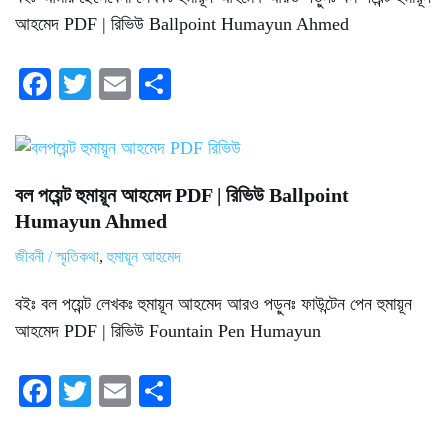
আহমেদ PDF | রিভিউ Ballpoint Humayun Ahmed
Fa
T
E
S
ce
wi
m
ha
bo
tte
ail
re
ok
r
বল পয়েন্ট হুমায়ূন আহমেদ PDF | রিভিউ Ballpoint
Humayun Ahmed
জীবনী / স্মৃতিকথা
,
হুমায়ূন আহমেদ
বইঃ বল পয়েন্ট লেখকঃ হুমায়ূন আহমেদ আরও পড়ুনঃ ফাউন্টেন পেন হুমায়ূন
আহমেদ PDF | রিভিউ Fountain Pen Humayun
Fa
T
E
S
ce
wi
m
ha