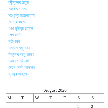
রবীন্দ্রনাথ ঠাকুর
শওকত ওসমান
শরৎচন্দ্র চট্টোপাধ্যায়
শামসুর রাহমান
শেখ মুজিবুর রহমান
শেখ হাসিনা
শ্রীপান্থ
সমরেশ মজুমদার
সিকান্দার আবু জাফর
সুকান্ত ভট্টাচার্য
সৈয়দ আলী আহসান
হুমায়ূন আহমেদ
August 2026
M
T
W
T
F
S
S
1
2