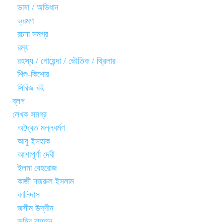
ভাষা / অভিধান
ভ্রমণ
রচনা সমগ্র
রম্য
রহস্য / গোয়েন্দা / ভৌতিক / থ্রিলার
শিশু-কিশোর
সিরিজ বই
ব্লগ
লেখক সমগ্র
অদ্বৈত মল্লবর্মণ
আবু ইসহাক
আশাপূর্ণা দেবী
ইলমা বেহরোজ
কাজী নজরুল ইসলাম
কালিদাস
জসীম উদ্‌দীন
জহির রায়হান