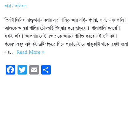
ভাষা / অভিধান
তিনটা জিনিস মাতৃভাষায় বলার মত শান্তি আর নাই- গণনা, গান, এবং গালি।
আজকে আমরা গালির চৌদ্দগুষ্ঠি উদ্ধার করে ছাড়বো। গালাগালি কমবেশি
সবাই করি। আপনার সেই দক্ষতাকে আরও শাণিত করবে এই দুটি বই।
গবেষণালব্ধ এই বই দুটি পড়তে গিয়ে প্রথমেই যে ধাক্কাটা খাবেন সেটা হলো
এর…
Read More »
Fa
T
E
S
ce
wi
m
ha
bo
tte
ail
re
ok
r