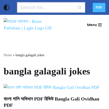
PDF
Skip
to
Menu
content
Home
»
bangla galagali jokes
bangla galagali jokes
বাংলা গালি অভিধান PDF রিভিউ Bangla Gali Ovidhan
PDF