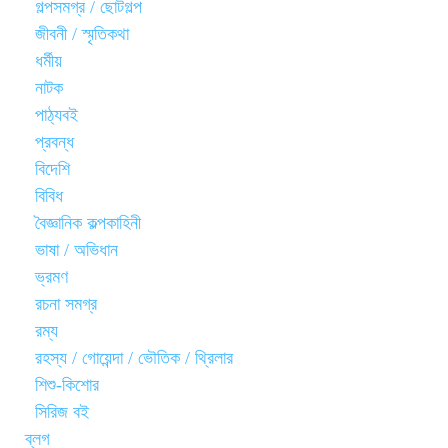
গল্পসমগ্র / ছোটগল্প
জীবনী / স্মৃতিকথা
ধর্মীয়
নাটক
পাঠ্যবই
প্রবন্ধ
বিদেশি
বিবিধ
বৈজ্ঞানিক কল্পকাহিনী
ভাষা / অভিধান
ভ্রমণ
রচনা সমগ্র
রম্য
রহস্য / গোয়েন্দা / ভৌতিক / থ্রিলার
শিশু-কিশোর
সিরিজ বই
ব্লগ