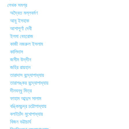
লেখক সমগ্র
অদ্বৈত মল্লবর্মণ
আবু ইসহাক
আশাপূর্ণা দেবী
ইলমা বেহরোজ
কাজী নজরুল ইসলাম
কালিদাস
জসীম উদ্‌দীন
জহির রায়হান
তারাদাস বন্দ্যোপাধ্যায়
তারাশঙ্কর বন্দ্যোপাধ্যায়
দীনবন্ধু মিত্র
ফাহাম আব্দুস সালাম
বঙ্কিমচন্দ্র চট্টোপাধ্যায়
বলাইচাঁদ মুখোপাধ্যায়
বিজন ভট্টাচার্য