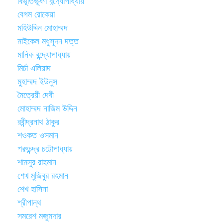
বিভূতিভূষণ বন্দ্যোপাধ্যায়
বেগম রোকেয়া
মহিউদ্দিন মোহাম্মদ
মাইকেল মধুসূদন দত্ত
মানিক বন্দ্যোপাধ্যায়
মির্চা এলিয়াদ
মুহাম্মদ ইউনুস
মৈত্রেয়ী দেবী
মোহাম্মদ নাজিম উদ্দিন
রবীন্দ্রনাথ ঠাকুর
শওকত ওসমান
শরৎচন্দ্র চট্টোপাধ্যায়
শামসুর রাহমান
শেখ মুজিবুর রহমান
শেখ হাসিনা
শ্রীপান্থ
সমরেশ মজুমদার