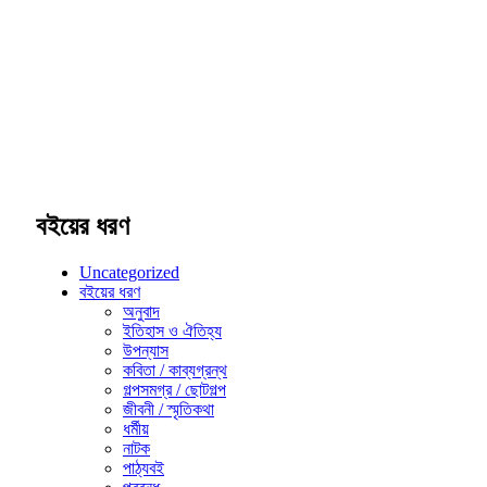
বইয়ের ধরণ
Uncategorized
বইয়ের ধরণ
অনুবাদ
ইতিহাস ও ঐতিহ্য
উপন্যাস
কবিতা / কাব্যগ্রন্থ
গল্পসমগ্র / ছোটগল্প
জীবনী / স্মৃতিকথা
ধর্মীয়
নাটক
পাঠ্যবই