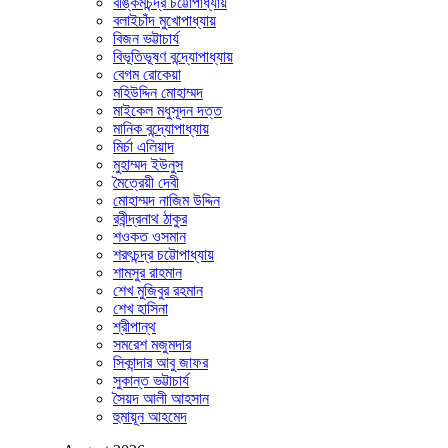
বঙ্কিমচন্দ্র চট্টোপাধ্যায়
বলাইচাঁদ মুখোপাধ্যায়
বিজন ভট্টাচার্য
বিভূতিভূষণ বন্দ্যোপাধ্যায়
বেগম রোকেয়া
মহিউদ্দিন মোহাম্মদ
মাইকেল মধুসূদন দত্ত
মানিক বন্দ্যোপাধ্যায়
মির্চা এলিয়াদ
মুহাম্মদ ইউনুস
মৈত্রেয়ী দেবী
মোহাম্মদ নাজিম উদ্দিন
রবীন্দ্রনাথ ঠাকুর
শওকত ওসমান
শরৎচন্দ্র চট্টোপাধ্যায়
শামসুর রাহমান
শেখ মুজিবুর রহমান
শেখ হাসিনা
শ্রীপান্থ
সমরেশ মজুমদার
সিকান্দার আবু জাফর
সুকান্ত ভট্টাচার্য
সৈয়দ আলী আহসান
হুমায়ূন আহমেদ