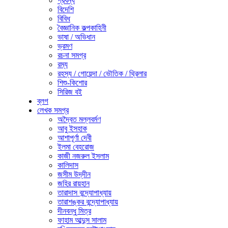
প্রবন্ধ
বিদেশি
বিবিধ
বৈজ্ঞানিক কল্পকাহিনী
ভাষা / অভিধান
ভ্রমণ
রচনা সমগ্র
রম্য
রহস্য / গোয়েন্দা / ভৌতিক / থ্রিলার
শিশু-কিশোর
সিরিজ বই
ব্লগ
লেখক সমগ্র
অদ্বৈত মল্লবর্মণ
আবু ইসহাক
আশাপূর্ণা দেবী
ইলমা বেহরোজ
কাজী নজরুল ইসলাম
কালিদাস
জসীম উদ্‌দীন
জহির রায়হান
তারাদাস বন্দ্যোপাধ্যায়
তারাশঙ্কর বন্দ্যোপাধ্যায়
দীনবন্ধু মিত্র
ফাহাম আব্দুস সালাম