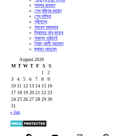
শামসুর রাহমান
শেখ মুজিবুর রহমান
শেখ হাসিনা
শ্রীপান্থ
সমরেশ মজুমদার
সিকান্দার আবু জাফর
সুকান্ত ভট্টাচার্য
সৈয়দ আলী আহসান
হুমায়ূন আহমেদ
August 2026
M
T
W
T
F
S
S
1
2
3
4
5
6
7
8
9
10
11
12
13
14
15
16
17
18
19
20
21
22
23
24
25
26
27
28
29
30
31
« Jan