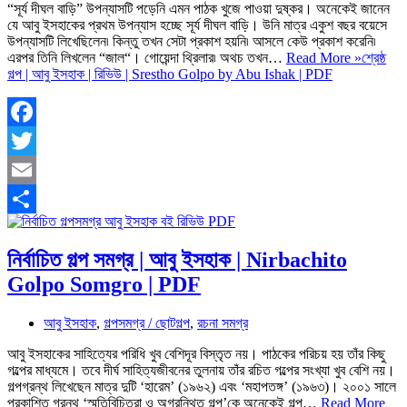
“সূর্য দীঘল বাড়ি” উপন্যাসটি পড়েনি এমন পাঠক খুজে পাওয়া দুষ্কর। অনেকেই জানেন
যে আবু ইসহাকের প্রথম উপন্যাস হচ্ছে সূর্য দীঘল বাড়ি। উনি মাত্র একুশ বছর বয়েসে
উপন্যাসটি লিখেছিলেন৷ কিন্তু তখন সেটা প্রকাশ হয়নি৷ আসলে কেউ প্রকাশ করেনি৷
এরপর তিনি লিখলেন “জাল“। গোয়েন্দা থ্রিলার৷ অথচ তখন…
Read More »
শ্রেষ্ঠ
গল্প | আবু ইসহাক | রিভিউ | Srestho Golpo by Abu Ishak | PDF
Facebook
Twitter
Email
Share
নির্বাচিত গল্প সমগ্র | আবু ইসহাক | Nirbachito
Golpo Somgro | PDF
আবু ইসহাক
,
গল্পসমগ্র / ছোটগল্প
,
রচনা সমগ্র
আবু ইসহাকের সাহিত্যের পরিধি খুব বেশিদূর বিস্তৃত নয়। পাঠকের পরিচয় হয় তাঁর কিছু
গল্পের মাধ্যমে। তবে দীর্ঘ সাহিত্যজীবনের তুলনায় তাঁর রচিত গল্পের সংখ্যা খুব বেশি নয়।
গল্পগ্রন্থ লিখেছেন মাত্র দুটি ‘হারেম’ (১৯৬২) এবং ‘মহাপতঙ্গ’ (১৯৬৩)। ২০০১ সালে
প্রকাশিত গ্রন্থ ‘স্মৃতিবিচিত্রা ও অগ্রন্থিত গল্প’কে অনেকেই গল্প…
Read More