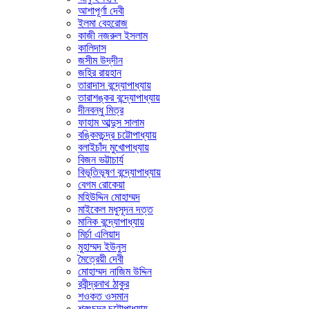
আশাপূর্ণা দেবী
ইলমা বেহরোজ
কাজী নজরুল ইসলাম
কালিদাস
জসীম উদ্‌দীন
জহির রায়হান
তারাদাস বন্দ্যোপাধ্যায়
তারাশঙ্কর বন্দ্যোপাধ্যায়
দীনবন্ধু মিত্র
ফাহাম আব্দুস সালাম
বঙ্কিমচন্দ্র চট্টোপাধ্যায়
বলাইচাঁদ মুখোপাধ্যায়
বিজন ভট্টাচার্য
বিভূতিভূষণ বন্দ্যোপাধ্যায়
বেগম রোকেয়া
মহিউদ্দিন মোহাম্মদ
মাইকেল মধুসূদন দত্ত
মানিক বন্দ্যোপাধ্যায়
মির্চা এলিয়াদ
মুহাম্মদ ইউনুস
মৈত্রেয়ী দেবী
মোহাম্মদ নাজিম উদ্দিন
রবীন্দ্রনাথ ঠাকুর
শওকত ওসমান
শরৎচন্দ্র চট্টোপাধ্যায়