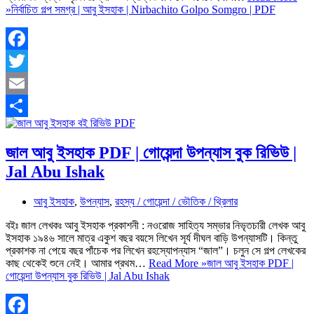
»
নির্বাচিত গল্প সমগ্র | আবু ইসহাক | Nirbachito Golpo Somgro | PDF
Facebook
Twitter
Email
Share
জাল আবু ইসহাক PDF | গোয়েন্দা উপন্যাস বুক রিভিউ |
Jal Abu Ishak
আবু ইসহাক
,
উপন্যাস
,
রহস্য / গোয়েন্দা / ভৌতিক / থ্রিলার
বইঃ জাল লেখকঃ আবু ইসহাক প্রকাশনী : নওরোজ সাহিত্য সম্ভার নিভৃতচারী লেখক আবু
ইসহাক ১৯৪৬ সালে মাত্র একুশ বছর বয়সে লিখেন সূর্য দীঘল বাড়ি উপন্যাসটি। কিন্তু
প্রকাশক না পেয়ে বছর পাঁচেক পর লিখেন রহস্যোপন্যাস “জাল”। চলুন সে গল্প লেখকের
কাছ থেকেই শুনে নেই। আমার প্রথম…
Read More »
জাল আবু ইসহাক PDF |
গোয়েন্দা উপন্যাস বুক রিভিউ | Jal Abu Ishak