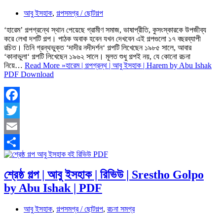
আবু ইসহাক
,
গল্পসমগ্র / ছোটগল্প
‘হারেম’ গল্পগ্রন্থে স্থান পেয়েছে গ্রামীণ সমাজ, ভাষাপ্রীতি, কুসংস্কারকে উপজীব্য
করে লেখা দশটি গল্প। পাঠক অবাক হবেন যখন দেখবেন এই গল্পগুলো ১৭ বছরব্যাপী
রচিত। তিনি গ্রন্থভুক্ত ‘দাদীর নদীদর্শন‘ গল্পটি লিখেছেন ১৯৮৫ সালে, আবার
‘কানাভুলা‘ গল্পটি লিখেছেন ১৯৬২ সালে। মূলত শুধু গল্পই নয়, যে কোনো রচনা
নিয়ে…
Read More »
হারেম | গল্পগ্রন্থ | আবু ইসহাক | Harem by Abu Ishak
PDF Download
Facebook
Twitter
Email
Share
শ্রেষ্ঠ গল্প | আবু ইসহাক | রিভিউ | Srestho Golpo
by Abu Ishak | PDF
আবু ইসহাক
,
গল্পসমগ্র / ছোটগল্প
,
রচনা সমগ্র