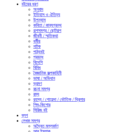
বইয়ের ধরণ
অনুবাদ
ইতিহাস ও ঐতিহ্য
উপন্যাস
কবিতা / কাব্যগ্রন্থ
গল্পসমগ্র / ছোটগল্প
জীবনী / স্মৃতিকথা
ধর্মীয়
নাটক
পাঠ্যবই
প্রবন্ধ
বিদেশি
বিবিধ
বৈজ্ঞানিক কল্পকাহিনী
ভাষা / অভিধান
ভ্রমণ
রচনা সমগ্র
রম্য
রহস্য / গোয়েন্দা / ভৌতিক / থ্রিলার
শিশু-কিশোর
সিরিজ বই
ব্লগ
লেখক সমগ্র
অদ্বৈত মল্লবর্মণ
আবু ইসহাক