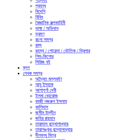
পাঠ্যবই
প্রবন্ধ
বিদেশি
বিবিধ
বৈজ্ঞানিক কল্পকাহিনী
ভাষা / অভিধান
ভ্রমণ
রচনা সমগ্র
রম্য
রহস্য / গোয়েন্দা / ভৌতিক / থ্রিলার
শিশু-কিশোর
সিরিজ বই
ব্লগ
লেখক সমগ্র
অদ্বৈত মল্লবর্মণ
আবু ইসহাক
আশাপূর্ণা দেবী
ইলমা বেহরোজ
কাজী নজরুল ইসলাম
কালিদাস
জসীম উদ্‌দীন
জহির রায়হান
তারাদাস বন্দ্যোপাধ্যায়
তারাশঙ্কর বন্দ্যোপাধ্যায়
দীনবন্ধু মিত্র