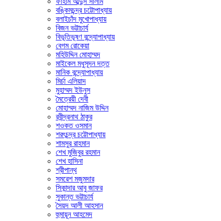
ফাহাম আব্দুস সালাম
বঙ্কিমচন্দ্র চট্টোপাধ্যায়
বলাইচাঁদ মুখোপাধ্যায়
বিজন ভট্টাচার্য
বিভূতিভূষণ বন্দ্যোপাধ্যায়
বেগম রোকেয়া
মহিউদ্দিন মোহাম্মদ
মাইকেল মধুসূদন দত্ত
মানিক বন্দ্যোপাধ্যায়
মির্চা এলিয়াদ
মুহাম্মদ ইউনুস
মৈত্রেয়ী দেবী
মোহাম্মদ নাজিম উদ্দিন
রবীন্দ্রনাথ ঠাকুর
শওকত ওসমান
শরৎচন্দ্র চট্টোপাধ্যায়
শামসুর রাহমান
শেখ মুজিবুর রহমান
শেখ হাসিনা
শ্রীপান্থ
সমরেশ মজুমদার
সিকান্দার আবু জাফর
সুকান্ত ভট্টাচার্য
সৈয়দ আলী আহসান
হুমায়ূন আহমেদ