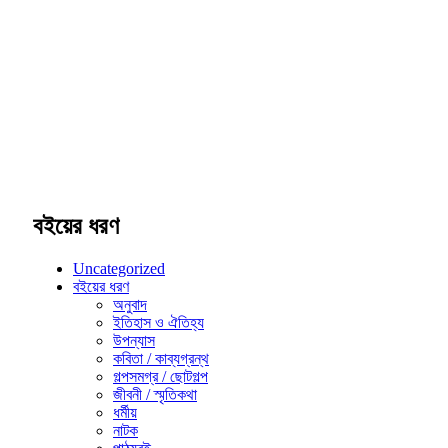
বইয়ের ধরণ
Uncategorized
বইয়ের ধরণ
অনুবাদ
ইতিহাস ও ঐতিহ্য
উপন্যাস
কবিতা / কাব্যগ্রন্থ
গল্পসমগ্র / ছোটগল্প
জীবনী / স্মৃতিকথা
ধর্মীয়
নাটক