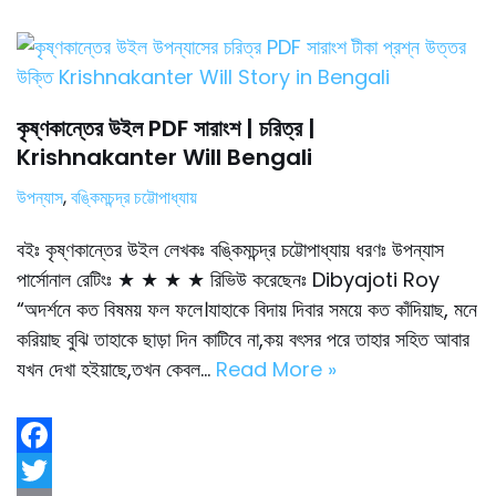
e
i
m
S
b
t
a
h
o
t
i
a
o
e
l
r
কৃষ্ণকান্তের উইল PDF সারাংশ | চরিত্র |
Krishnakanter Will Bengali
k
r
e
উপন্যাস
,
বঙ্কিমচন্দ্র চট্টোপাধ্যায়
বইঃ কৃষ্ণকান্তের উইল লেখকঃ বঙ্কিমচন্দ্র চট্টোপাধ্যায় ধরণঃ উপন্যাস
পার্সোনাল রেটিংঃ ★ ★ ★ ★ রিভিউ করেছেনঃ Dibyajoti Roy
“অদর্শনে কত বিষময় ফল ফলে।যাহাকে বিদায় দিবার সময়ে কত কাঁদিয়াছ, মনে
করিয়াছ বুঝি তাহাকে ছাড়া দিন কাটিবে না,কয় বৎসর পরে তাহার সহিত আবার
যখন দেখা হইয়াছে,তখন কেবল…
Read More »
F