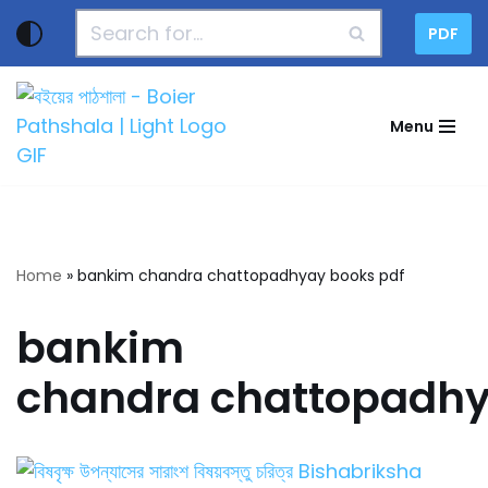
PDF
Skip
to
content
Menu
Home
»
bankim chandra chattopadhyay books pdf
bankim
chandra chattopadhy