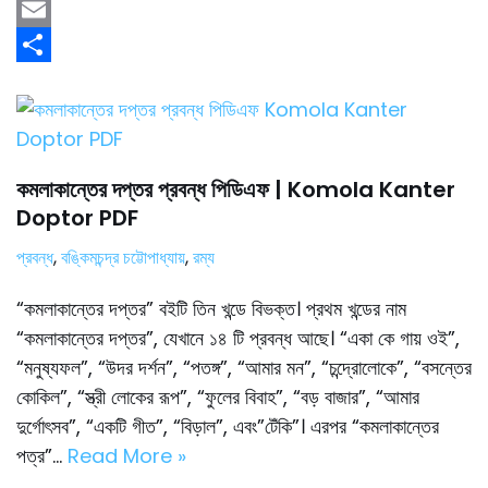
a
T
c
w
E
e
i
m
S
b
t
a
h
o
t
i
a
o
e
l
r
কমলাকান্তের দপ্তর প্রবন্ধ পিডিএফ | Komola Kanter
Doptor PDF
k
r
e
প্রবন্ধ
,
বঙ্কিমচন্দ্র চট্টোপাধ্যায়
,
রম্য
“কমলাকান্তের দপ্তর” বইটি তিন খন্ডে বিভক্ত। প্রথম খন্ডের নাম
“কমলাকান্তের দপ্তর”, যেখানে ১৪ টি প্রবন্ধ আছে। “একা কে গায় ওই”,
“মনুষ্যফল”, “উদর দর্শন”, “পতঙ্গ”, “আমার মন”, “চন্দ্রোলোকে”, “বসন্তের
কোকিল”, “স্ত্রী লোকের রূপ”, “ফুলের বিবাহ”, “বড় বাজার”, “আমার
দুর্গোৎসব”, “একটি গীত”, “বিড়াল”, এবং”টেঁকি”। এরপর “কমলাকান্তের
পত্র”…
Read More »