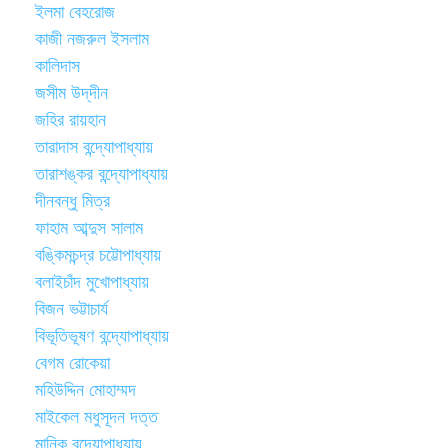
ইলমা বেহরোজ
কাজী নজরুল ইসলাম
কালিদাস
জসীম উদ্‌দীন
জহির রায়হান
তারাদাস বন্দ্যোপাধ্যায়
তারাশঙ্কর বন্দ্যোপাধ্যায়
দীনবন্ধু মিত্র
ফাহাম আব্দুস সালাম
বঙ্কিমচন্দ্র চট্টোপাধ্যায়
বলাইচাঁদ মুখোপাধ্যায়
বিজন ভট্টাচার্য
বিভূতিভূষণ বন্দ্যোপাধ্যায়
বেগম রোকেয়া
মহিউদ্দিন মোহাম্মদ
মাইকেল মধুসূদন দত্ত
মানিক বন্দ্যোপাধ্যায়