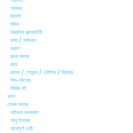
পাঠ্যবই
প্রবন্ধ
বিদেশি
বিবিধ
বৈজ্ঞানিক কল্পকাহিনী
ভাষা / অভিধান
ভ্রমণ
রচনা সমগ্র
রম্য
রহস্য / গোয়েন্দা / ভৌতিক / থ্রিলার
শিশু-কিশোর
সিরিজ বই
ব্লগ
লেখক সমগ্র
অদ্বৈত মল্লবর্মণ
আবু ইসহাক
আশাপূর্ণা দেবী