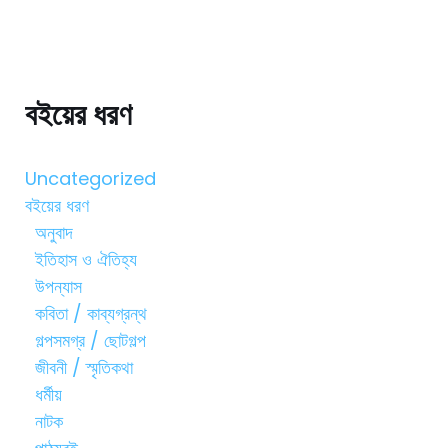
বইয়ের ধরণ
Uncategorized
বইয়ের ধরণ
অনুবাদ
ইতিহাস ও ঐতিহ্য
উপন্যাস
কবিতা / কাব্যগ্রন্থ
গল্পসমগ্র / ছোটগল্প
জীবনী / স্মৃতিকথা
ধর্মীয়
নাটক