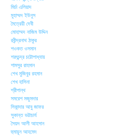
মির্চা এলিয়াদ
মুহাম্মদ ইউনুস
মৈত্রেয়ী দেবী
মোহাম্মদ নাজিম উদ্দিন
রবীন্দ্রনাথ ঠাকুর
শওকত ওসমান
শরৎচন্দ্র চট্টোপাধ্যায়
শামসুর রাহমান
শেখ মুজিবুর রহমান
শেখ হাসিনা
শ্রীপান্থ
সমরেশ মজুমদার
সিকান্দার আবু জাফর
সুকান্ত ভট্টাচার্য
সৈয়দ আলী আহসান
হুমায়ূন আহমেদ