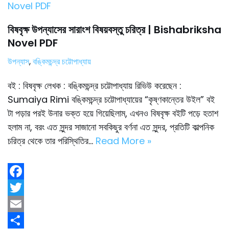
বিষবৃক্ষ উপন্যাসের সারাংশ বিষয়বস্তু চরিত্র | Bishabriksha
Novel PDF
উপন্যাস
,
বঙ্কিমচন্দ্র চট্টোপাধ্যায়
বই : বিষবৃক্ষ লেখক : বঙ্কিমচন্দ্র চট্টোপাধ্যায় রিভিউ করেছেন :
Sumaiya Rimi বঙ্কিমচন্দ্র চট্টোপাধ্যায়ের “কৃষ্ণকান্তের উইল” বই
টা পড়ার পরই উনার ভক্ত হয়ে গিয়েছিলাম, এখনও বিষবৃক্ষ বইটি পড়ে হতাশ
হলাম না, বরং এত সুন্দর সাজানো সবকিছুর বর্ণনা এত সুন্দর, প্রতিটি কাল্পনিক
চরিত্র থেকে তার পরিস্থিতির…
Read More »
F
a
T
c
w
E