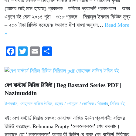
বই – করাচি লেখক – মোহাম্মদ নাজিম উদ্দিন ঘরানা – পলিটিকাল থৃলার
(আমার তাই মনে হয়েছে) প্রকাশক – বাতিঘর প্রকাশনী প্রকাশকাল – অমর
একুশে বই মেলা ২০১৫ পৃষ্ঠা – ৩১৮ প্রচ্ছদ – সিরাজুল ইসলাম নিউটন মূল্য
– ২৫০ টাকা রিভিউ করেছেনঃ শুভাগত দীপ বাংলা অনুবাদ…
Read More
»
Fa
T
E
S
ce
wi
m
ha
bo
tte
ail
re
ok
r
বেগ বাস্টার্ড সিরিজ রিভিউ | Beg Bastard Series PDF |
Nazimuddin
উপন্যাস
,
মোহাম্মদ নাজিম উদ্দিন
,
রহস্য / গোয়েন্দা / ভৌতিক / থ্রিলার
,
সিরিজ বই
বই: বেগ বাস্টার্ড সিরিজ লেখক: মোহাম্মদ নাজিম উদ্দিন প্রকাশনী: বাতিঘর
রিভিউ করেছেন: Rehnuma Prapty ❛নেকনেককনে❜ শেষ করলাম।
ভাবছেন তো ❛নেকনেককনে❜ আবার কী জিনিস রে বাবা! বেগ বাস্টার্ড সিরিজের