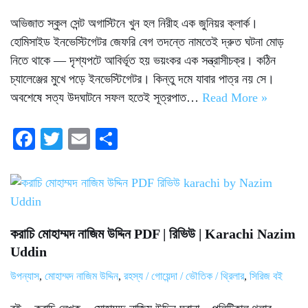
অভিজাত স্কুল সেন্ট অগাস্টিনে খুন হল নিরীহ এক জুনিয়র ক্লার্ক।
হোমিসাইড ইনভেস্টিগেটর জেফরি বেগ তদন্তে নামতেই দ্রুত ঘটনা মোড়
নিতে থাকে — দৃশ্যপটে আবির্ভূত হয় ভয়ংকর এক সন্ত্রাসীচক্র। কঠিন
চ্যালেঞ্জের মুখে পড়ে ইনভেস্টিগেটর। কিন্তু দমে যাবার পাত্র নয় সে।
অবশেষে সত্য উদঘাটনে সফল হতেই সূত্রপাত…
Read More »
Fa
T
E
S
ce
wi
m
ha
bo
tte
ail
re
ok
r
করাচি মোহাম্মদ নাজিম উদ্দিন PDF | রিভিউ | Karachi Nazim
Uddin
উপন্যাস
,
মোহাম্মদ নাজিম উদ্দিন
,
রহস্য / গোয়েন্দা / ভৌতিক / থ্রিলার
,
সিরিজ বই