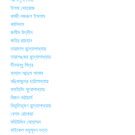
আশাপূর্ণা দেবী
ইলমা বেহরোজ
কাজী নজরুল ইসলাম
কালিদাস
জসীম উদ্‌দীন
জহির রায়হান
তারাদাস বন্দ্যোপাধ্যায়
তারাশঙ্কর বন্দ্যোপাধ্যায়
দীনবন্ধু মিত্র
ফাহাম আব্দুস সালাম
বঙ্কিমচন্দ্র চট্টোপাধ্যায়
বলাইচাঁদ মুখোপাধ্যায়
বিজন ভট্টাচার্য
বিভূতিভূষণ বন্দ্যোপাধ্যায়
বেগম রোকেয়া
মহিউদ্দিন মোহাম্মদ
মাইকেল মধুসূদন দত্ত