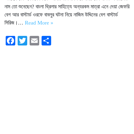
নাম তো শুনেছেন? বাংলা থ্রিলার সাহিত্যে অন্যরকম মাত্রা এনে দেয়া জেফরি
বেগ আর বাস্টার্ড ওরফে বাবলুর ঘটনা নিয়ে নাজিম উদ্দিনের বেগ বাস্টার্ড
সিরিজ।…
Read More »
Fa
T
E
S
ce
wi
m
ha
bo
tte
ail
re
ok
r