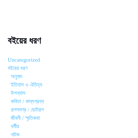
বইয়ের ধরণ
Uncategorized
বইয়ের ধরণ
অনুবাদ
ইতিহাস ও ঐতিহ্য
উপন্যাস
কবিতা / কাব্যগ্রন্থ
গল্পসমগ্র / ছোটগল্প
জীবনী / স্মৃতিকথা
ধর্মীয়
নাটক