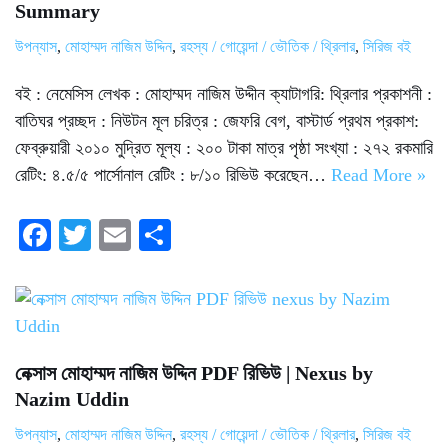
Summary
উপন্যাস
,
মোহাম্মদ নাজিম উদ্দিন
,
রহস্য / গোয়েন্দা / ভৌতিক / থ্রিলার
,
সিরিজ বই
বই : নেমেসিস লেখক : মোহাম্মদ নাজিম উদ্দীন ক্যাটাগরি: থ্রিলার প্রকাশনী :
বাতিঘর প্রচ্ছদ : নিউটন মূল চরিত্র : জেফরি বেগ, বাস্টার্ড প্রথম প্রকাশ:
ফেব্রুয়ারী ২০১০ মুদ্রিত মূল্য : ২০০ টাকা মাত্র পৃষ্ঠা সংখ্যা : ২৭২ রকমারি
রেটিং: ৪.৫/৫ পার্সোনাল রেটিং : ৮/১০ রিভিউ করেছেন…
Read More »
Fa
T
E
S
ce
wi
m
ha
bo
tte
ail
re
ok
r
নেক্সাস মোহাম্মদ নাজিম উদ্দিন PDF রিভিউ | Nexus by
Nazim Uddin
উপন্যাস
,
মোহাম্মদ নাজিম উদ্দিন
,
রহস্য / গোয়েন্দা / ভৌতিক / থ্রিলার
,
সিরিজ বই