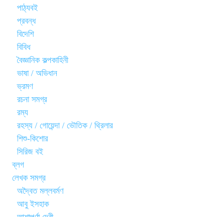
পাঠ্যবই
প্রবন্ধ
বিদেশি
বিবিধ
বৈজ্ঞানিক কল্পকাহিনী
ভাষা / অভিধান
ভ্রমণ
রচনা সমগ্র
রম্য
রহস্য / গোয়েন্দা / ভৌতিক / থ্রিলার
শিশু-কিশোর
সিরিজ বই
ব্লগ
লেখক সমগ্র
অদ্বৈত মল্লবর্মণ
আবু ইসহাক