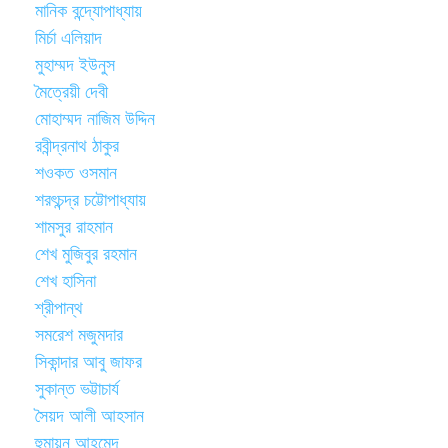
মানিক বন্দ্যোপাধ্যায়
মির্চা এলিয়াদ
মুহাম্মদ ইউনুস
মৈত্রেয়ী দেবী
মোহাম্মদ নাজিম উদ্দিন
রবীন্দ্রনাথ ঠাকুর
শওকত ওসমান
শরৎচন্দ্র চট্টোপাধ্যায়
শামসুর রাহমান
শেখ মুজিবুর রহমান
শেখ হাসিনা
শ্রীপান্থ
সমরেশ মজুমদার
সিকান্দার আবু জাফর
সুকান্ত ভট্টাচার্য
সৈয়দ আলী আহসান
হুমায়ূন আহমেদ