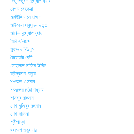
বিভূতিভূষণ বন্দ্যোপাধ্যায়
বেগম রোকেয়া
মহিউদ্দিন মোহাম্মদ
মাইকেল মধুসূদন দত্ত
মানিক বন্দ্যোপাধ্যায়
মির্চা এলিয়াদ
মুহাম্মদ ইউনুস
মৈত্রেয়ী দেবী
মোহাম্মদ নাজিম উদ্দিন
রবীন্দ্রনাথ ঠাকুর
শওকত ওসমান
শরৎচন্দ্র চট্টোপাধ্যায়
শামসুর রাহমান
শেখ মুজিবুর রহমান
শেখ হাসিনা
শ্রীপান্থ
সমরেশ মজুমদার