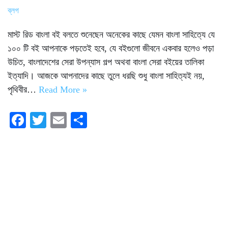
ব্লগ
মাস্ট রিড বাংলা বই বলতে শুনেছেন অনেকের কাছে যেমন বাংলা সাহিত্যে যে
১০০ টি বই আপনাকে পড়তেই হবে, যে বইগুলো জীবনে একবার হলেও পড়া
উচিত, বাংলাদেশের সেরা উপন্যাস গল্প অথবা বাংলা সেরা বইয়ের তালিকা
ইত্যাদি। আজকে আপনাদের কাছে তুলে ধরছি শুধু বাংলা সাহিত্যই নয়,
পৃথিবীর…
Read More »
Fa
T
E
S
ce
wi
m
ha
bo
tte
ail
re
ok
r