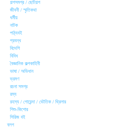
গল্পসমগ্র / ছোটগল্প
জীবনী / স্মৃতিকথা
ধর্মীয়
নাটক
পাঠ্যবই
প্রবন্ধ
বিদেশি
বিবিধ
বৈজ্ঞানিক কল্পকাহিনী
ভাষা / অভিধান
ভ্রমণ
রচনা সমগ্র
রম্য
রহস্য / গোয়েন্দা / ভৌতিক / থ্রিলার
শিশু-কিশোর
সিরিজ বই
ব্লগ