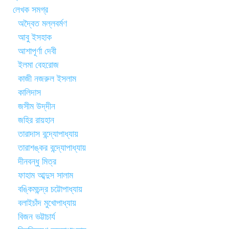
লেখক সমগ্র
অদ্বৈত মল্লবর্মণ
আবু ইসহাক
আশাপূর্ণা দেবী
ইলমা বেহরোজ
কাজী নজরুল ইসলাম
কালিদাস
জসীম উদ্‌দীন
জহির রায়হান
তারাদাস বন্দ্যোপাধ্যায়
তারাশঙ্কর বন্দ্যোপাধ্যায়
দীনবন্ধু মিত্র
ফাহাম আব্দুস সালাম
বঙ্কিমচন্দ্র চট্টোপাধ্যায়
বলাইচাঁদ মুখোপাধ্যায়
বিজন ভট্টাচার্য