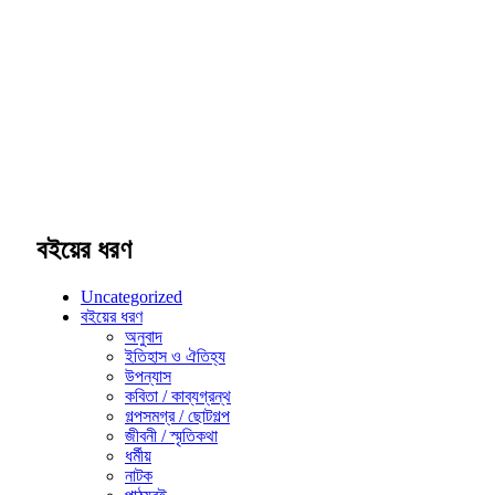
বইয়ের ধরণ
Uncategorized
বইয়ের ধরণ
অনুবাদ
ইতিহাস ও ঐতিহ্য
উপন্যাস
কবিতা / কাব্যগ্রন্থ
গল্পসমগ্র / ছোটগল্প
জীবনী / স্মৃতিকথা
ধর্মীয়
নাটক