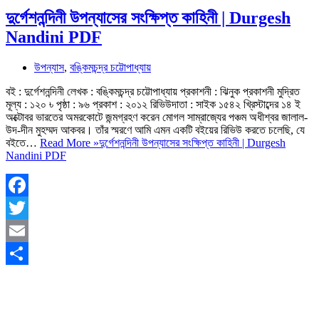
দুর্গেশনন্দিনী উপন্যাসের সংক্ষিপ্ত কাহিনী | Durgesh
Nandini PDF
উপন্যাস
,
বঙ্কিমচন্দ্র চট্টোপাধ্যায়
বই : দুর্গেশনন্দিনী লেখক : বঙ্কিমচন্দ্র চট্টোপাধ্যায় প্রকাশনী : ঝিনুক প্রকাশনী মুদ্রিত
মূল্য : ১২০ ৳ পৃষ্ঠা : ৯৬ প্রকাশ : ২০১২ রিভিউদাতা : সাইক ১৫৪২ খ্রিস্টাব্দের ১৪ ই
অক্টোবর ভারতের অমরকোটে জন্মগ্রহণ করেন মোগল সাম্রাজ্যের পঞ্চম অধীশ্বর জালাল-
উদ-দীন মুহম্মদ আকবর। তাঁর স্মরণে আমি এমন একটি বইয়ের রিভিউ করতে চলেছি, যে
বইতে…
Read More »
দুর্গেশনন্দিনী উপন্যাসের সংক্ষিপ্ত কাহিনী | Durgesh
Nandini PDF
Facebook
Twitter
Email
Share