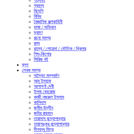
পাঠ্যবই
প্রবন্ধ
বিদেশি
বিবিধ
বৈজ্ঞানিক কল্পকাহিনী
ভাষা / অভিধান
ভ্রমণ
রচনা সমগ্র
রম্য
রহস্য / গোয়েন্দা / ভৌতিক / থ্রিলার
শিশু-কিশোর
সিরিজ বই
ব্লগ
লেখক সমগ্র
অদ্বৈত মল্লবর্মণ
আবু ইসহাক
আশাপূর্ণা দেবী
ইলমা বেহরোজ
কাজী নজরুল ইসলাম
কালিদাস
জসীম উদ্‌দীন
জহির রায়হান
তারাদাস বন্দ্যোপাধ্যায়
তারাশঙ্কর বন্দ্যোপাধ্যায়
দীনবন্ধু মিত্র