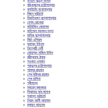
ফাহাম আব্দুস সালাম
বঙ্কিমচন্দ্র চট্টোপাধ্যায়
বলাইচাঁদ মুখোপাধ্যায়
বিজন ভট্টাচার্য
বিভূতিভূষণ বন্দ্যোপাধ্যায়
বেগম রোকেয়া
মহিউদ্দিন মোহাম্মদ
মাইকেল মধুসূদন দত্ত
মানিক বন্দ্যোপাধ্যায়
মির্চা এলিয়াদ
মুহাম্মদ ইউনুস
মৈত্রেয়ী দেবী
মোহাম্মদ নাজিম উদ্দিন
রবীন্দ্রনাথ ঠাকুর
শওকত ওসমান
শরৎচন্দ্র চট্টোপাধ্যায়
শামসুর রাহমান
শেখ মুজিবুর রহমান
শেখ হাসিনা
শ্রীপান্থ
সমরেশ মজুমদার
সিকান্দার আবু জাফর
সুকান্ত ভট্টাচার্য
সৈয়দ আলী আহসান
হুমায়ূন আহমেদ