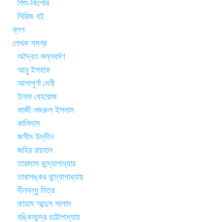
শিশু-কিশোর
সিরিজ বই
ব্লগ
লেখক সমগ্র
অদ্বৈত মল্লবর্মণ
আবু ইসহাক
আশাপূর্ণা দেবী
ইলমা বেহরোজ
কাজী নজরুল ইসলাম
কালিদাস
জসীম উদ্‌দীন
জহির রায়হান
তারাদাস বন্দ্যোপাধ্যায়
তারাশঙ্কর বন্দ্যোপাধ্যায়
দীনবন্ধু মিত্র
ফাহাম আব্দুস সালাম
বঙ্কিমচন্দ্র চট্টোপাধ্যায়