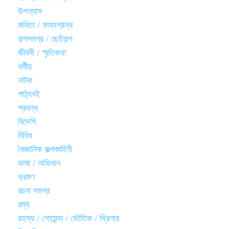
উপন্যাস
কবিতা / কাব্যগ্রন্থ
গল্পসমগ্র / ছোটগল্প
জীবনী / স্মৃতিকথা
ধর্মীয়
নাটক
পাঠ্যবই
প্রবন্ধ
বিদেশি
বিবিধ
বৈজ্ঞানিক কল্পকাহিনী
ভাষা / অভিধান
ভ্রমণ
রচনা সমগ্র
রম্য
রহস্য / গোয়েন্দা / ভৌতিক / থ্রিলার