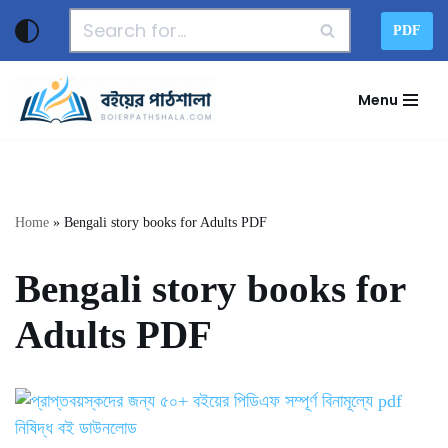
PDF
Skip
to
Menu
content
Home
»
Bengali story books for Adults PDF
Bengali story books for
Adults PDF