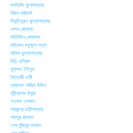
বলাইচাঁদ মুখোপাধ্যায়
বিজন ভট্টাচার্য
বিভূতিভূষণ বন্দ্যোপাধ্যায়
বেগম রোকেয়া
মহিউদ্দিন মোহাম্মদ
মাইকেল মধুসূদন দত্ত
মানিক বন্দ্যোপাধ্যায়
মির্চা এলিয়াদ
মুহাম্মদ ইউনুস
মৈত্রেয়ী দেবী
মোহাম্মদ নাজিম উদ্দিন
রবীন্দ্রনাথ ঠাকুর
শওকত ওসমান
শরৎচন্দ্র চট্টোপাধ্যায়
শামসুর রাহমান
শেখ মুজিবুর রহমান