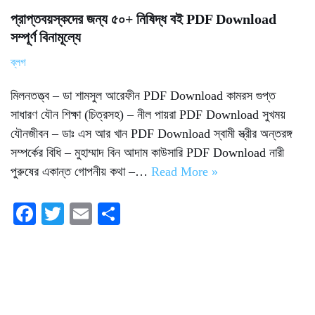
প্রাপ্তবয়স্কদের জন্য ৫০+ নিষিদ্ধ বই PDF Download
সম্পূর্ণ বিনামূল্যে
ব্লগ
মিলনতত্ত্ব – ডা শামসুল আরেফীন PDF Download কামরস গুপ্ত
সাধারণ যৌন শিক্ষা (চিত্রসহ) – নীল পায়রা PDF Download সুখময়
যৌনজীবন – ডাঃ এস আর খান PDF Download স্বামী স্ত্রীর অন্তরঙ্গ
সম্পর্কের বিধি – মুহাম্মাদ বিন আদাম কাউসারি PDF Download নারী
পুরুষের একান্ত গোপনীয় কথা –…
Read More »
Fa
T
E
S
ce
wi
m
ha
bo
tte
ail
re
ok
r