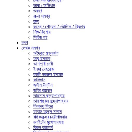
বৈজ্ঞানিক কল্পকাহিনী
ভাষা / অভিধান
ভ্রমণ
রচনা সমগ্র
রম্য
রহস্য / গোয়েন্দা / ভৌতিক / থ্রিলার
শিশু-কিশোর
সিরিজ বই
ব্লগ
লেখক সমগ্র
অদ্বৈত মল্লবর্মণ
আবু ইসহাক
আশাপূর্ণা দেবী
ইলমা বেহরোজ
কাজী নজরুল ইসলাম
কালিদাস
জসীম উদ্‌দীন
জহির রায়হান
তারাদাস বন্দ্যোপাধ্যায়
তারাশঙ্কর বন্দ্যোপাধ্যায়
দীনবন্ধু মিত্র
ফাহাম আব্দুস সালাম
বঙ্কিমচন্দ্র চট্টোপাধ্যায়
বলাইচাঁদ মুখোপাধ্যায়
বিজন ভট্টাচার্য