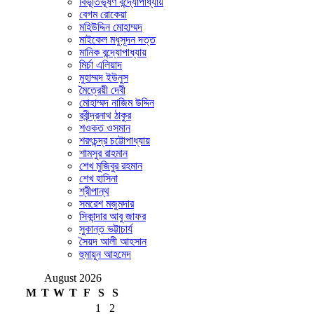
বিভূতিভূষণ বন্দ্যোপাধ্যায়
বেগম রোকেয়া
মহিউদ্দিন মোহাম্মদ
মাইকেল মধুসূদন দত্ত
মানিক বন্দ্যোপাধ্যায়
মির্চা এলিয়াদ
মুহাম্মদ ইউনুস
মৈত্রেয়ী দেবী
মোহাম্মদ নাজিম উদ্দিন
রবীন্দ্রনাথ ঠাকুর
শওকত ওসমান
শরৎচন্দ্র চট্টোপাধ্যায়
শামসুর রাহমান
শেখ মুজিবুর রহমান
শেখ হাসিনা
শ্রীপান্থ
সমরেশ মজুমদার
সিকান্দার আবু জাফর
সুকান্ত ভট্টাচার্য
সৈয়দ আলী আহসান
হুমায়ূন আহমেদ
August 2026
M
T
W
T
F
S
S
1
2