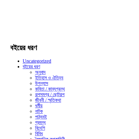
বইয়ের ধরণ
Uncategorized
বইয়ের ধরণ
অনুবাদ
ইতিহাস ও ঐতিহ্য
উপন্যাস
কবিতা / কাব্যগ্রন্থ
গল্পসমগ্র / ছোটগল্প
জীবনী / স্মৃতিকথা
ধর্মীয়
নাটক
পাঠ্যবই
প্রবন্ধ
বিদেশি
বিবিধ