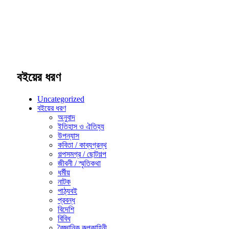
বইয়ের ধরণ
Uncategorized
বইয়ের ধরণ
অনুবাদ
ইতিহাস ও ঐতিহ্য
উপন্যাস
কবিতা / কাব্যগ্রন্থ
গল্পসমগ্র / ছোটগল্প
জীবনী / স্মৃতিকথা
ধর্মীয়
নাটক
পাঠ্যবই
প্রবন্ধ
বিদেশি
বিবিধ
বৈজ্ঞানিক কল্পকাহিনী