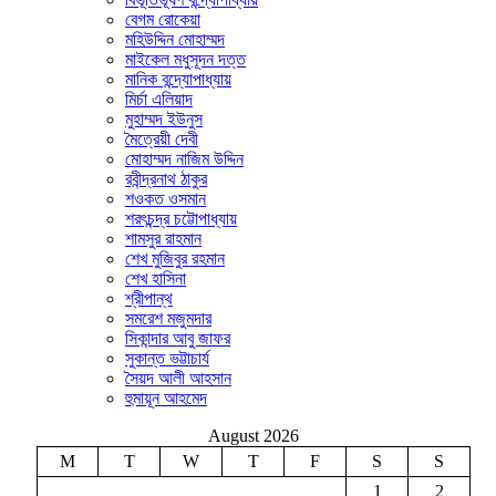
বেগম রোকেয়া
মহিউদ্দিন মোহাম্মদ
মাইকেল মধুসূদন দত্ত
মানিক বন্দ্যোপাধ্যায়
মির্চা এলিয়াদ
মুহাম্মদ ইউনুস
মৈত্রেয়ী দেবী
মোহাম্মদ নাজিম উদ্দিন
রবীন্দ্রনাথ ঠাকুর
শওকত ওসমান
শরৎচন্দ্র চট্টোপাধ্যায়
শামসুর রাহমান
শেখ মুজিবুর রহমান
শেখ হাসিনা
শ্রীপান্থ
সমরেশ মজুমদার
সিকান্দার আবু জাফর
সুকান্ত ভট্টাচার্য
সৈয়দ আলী আহসান
হুমায়ূন আহমেদ
August 2026
M
T
W
T
F
S
S
1
2