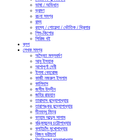
ভাষা / অভিধান
ভ্রমণ
রচনা সমগ্র
রম্য
রহস্য / গোয়েন্দা / ভৌতিক / থ্রিলার
শিশু-কিশোর
সিরিজ বই
ব্লগ
লেখক সমগ্র
অদ্বৈত মল্লবর্মণ
আবু ইসহাক
আশাপূর্ণা দেবী
ইলমা বেহরোজ
কাজী নজরুল ইসলাম
কালিদাস
জসীম উদ্‌দীন
জহির রায়হান
তারাদাস বন্দ্যোপাধ্যায়
তারাশঙ্কর বন্দ্যোপাধ্যায়
দীনবন্ধু মিত্র
ফাহাম আব্দুস সালাম
বঙ্কিমচন্দ্র চট্টোপাধ্যায়
বলাইচাঁদ মুখোপাধ্যায়
বিজন ভট্টাচার্য
বিভূতিভূষণ বন্দ্যোপাধ্যায়