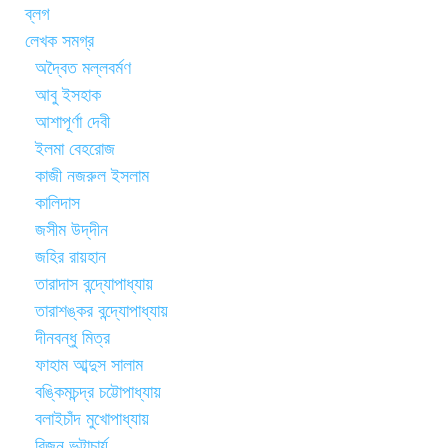
ব্লগ
লেখক সমগ্র
অদ্বৈত মল্লবর্মণ
আবু ইসহাক
আশাপূর্ণা দেবী
ইলমা বেহরোজ
কাজী নজরুল ইসলাম
কালিদাস
জসীম উদ্‌দীন
জহির রায়হান
তারাদাস বন্দ্যোপাধ্যায়
তারাশঙ্কর বন্দ্যোপাধ্যায়
দীনবন্ধু মিত্র
ফাহাম আব্দুস সালাম
বঙ্কিমচন্দ্র চট্টোপাধ্যায়
বলাইচাঁদ মুখোপাধ্যায়
বিজন ভট্টাচার্য