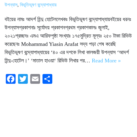
উপন্যাস
,
বিভূতিভূষণ বন্দ্যোপাধ্যায়
বইয়ের নামঃ আদর্শ হিন্দু হোটেললেখকঃ বিভূতিভূষণ বন্দ্যোপাধ্যায়বইয়ের ধরনঃ
উপন্যাসপ্রকাশনাঃ সূর্যোদয় প্রকাশনপ্রথম প্রকাশকালঃ জুলাই,
২০২১প্রচ্ছদঃ এমএ আরিফপৃষ্ঠা সংখ্যাঃ ১৭৫মুদ্রিত মূল্যঃ ২৫০ টাকা রিভিউ
করেছেনঃ Mohammad Yiasin Arafat সদ্য পড়া শেষ করেছি
বিভূতিভূষণ বন্দ্যোপাধ্যায়ের ‘৪০ এর দশকে লিখা কালজয়ী উপন্যাস ‘আদর্শ
হিন্দু-হোটেল।’ ‘মাতাল হাওয়া‘ রিভিউ লিখার পর…
Read More »
Fa
T
E
S
ce
wi
m
ha
bo
tte
ail
re
ok
r