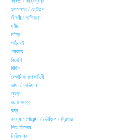
কবিতা / কাব্যগ্রন্থ
গল্পসমগ্র / ছোটগল্প
জীবনী / স্মৃতিকথা
ধর্মীয়
নাটক
পাঠ্যবই
প্রবন্ধ
বিদেশি
বিবিধ
বৈজ্ঞানিক কল্পকাহিনী
ভাষা / অভিধান
ভ্রমণ
রচনা সমগ্র
রম্য
রহস্য / গোয়েন্দা / ভৌতিক / থ্রিলার
শিশু-কিশোর
সিরিজ বই