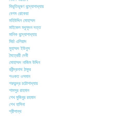
বিভূতিভূষণ বন্দ্যোপাধ্যায়
বেগম রোকেয়া
মহিউদ্দিন মোহাম্মদ
মাইকেল মধুসূদন দত্ত
মানিক বন্দ্যোপাধ্যায়
মির্চা এলিয়াদ
মুহাম্মদ ইউনুস
মৈত্রেয়ী দেবী
মোহাম্মদ নাজিম উদ্দিন
রবীন্দ্রনাথ ঠাকুর
শওকত ওসমান
শরৎচন্দ্র চট্টোপাধ্যায়
শামসুর রাহমান
শেখ মুজিবুর রহমান
শেখ হাসিনা
শ্রীপান্থ