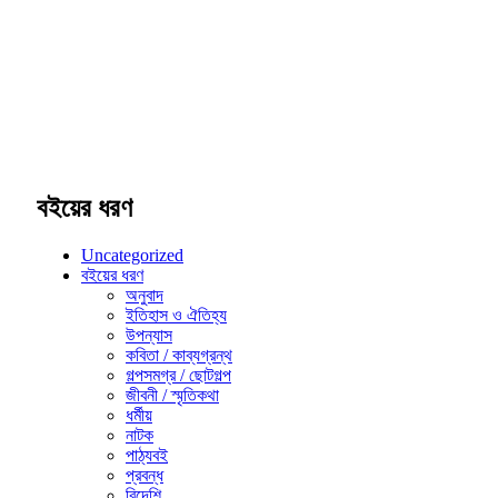
বইয়ের ধরণ
Uncategorized
বইয়ের ধরণ
অনুবাদ
ইতিহাস ও ঐতিহ্য
উপন্যাস
কবিতা / কাব্যগ্রন্থ
গল্পসমগ্র / ছোটগল্প
জীবনী / স্মৃতিকথা
ধর্মীয়
নাটক
পাঠ্যবই
প্রবন্ধ
বিদেশি