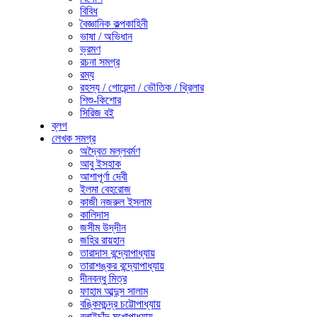
বিবিধ
বৈজ্ঞানিক কল্পকাহিনী
ভাষা / অভিধান
ভ্রমণ
রচনা সমগ্র
রম্য
রহস্য / গোয়েন্দা / ভৌতিক / থ্রিলার
শিশু-কিশোর
সিরিজ বই
ব্লগ
লেখক সমগ্র
অদ্বৈত মল্লবর্মণ
আবু ইসহাক
আশাপূর্ণা দেবী
ইলমা বেহরোজ
কাজী নজরুল ইসলাম
কালিদাস
জসীম উদ্‌দীন
জহির রায়হান
তারাদাস বন্দ্যোপাধ্যায়
তারাশঙ্কর বন্দ্যোপাধ্যায়
দীনবন্ধু মিত্র
ফাহাম আব্দুস সালাম
বঙ্কিমচন্দ্র চট্টোপাধ্যায়
বলাইচাঁদ মুখোপাধ্যায়