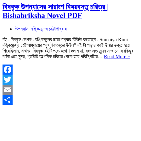
বিষবৃক্ষ উপন্যাসের সারাংশ বিষয়বস্তু চরিত্র |
Bishabriksha Novel PDF
উপন্যাস
,
বঙ্কিমচন্দ্র চট্টোপাধ্যায়
বই : বিষবৃক্ষ লেখক : বঙ্কিমচন্দ্র চট্টোপাধ্যায় রিভিউ করেছেন : Sumaiya Rimi
বঙ্কিমচন্দ্র চট্টোপাধ্যায়ের “কৃষ্ণকান্তের উইল” বই টা পড়ার পরই উনার ভক্ত হয়ে
গিয়েছিলাম, এখনও বিষবৃক্ষ বইটি পড়ে হতাশ হলাম না, বরং এত সুন্দর সাজানো সবকিছুর
বিষবৃক্ষ
বর্ণনা এত সুন্দর, প্রতিটি কাল্পনিক চরিত্র থেকে তার পরিস্থিতির…
Read More »
উপন্যা
সারাংশ
বিষয়বস
চরিত্র
Facebook
|
Twitter
Bisha
Nove
Email
PDF
Share