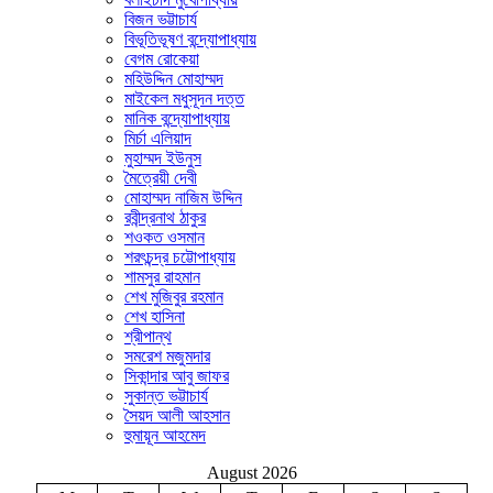
বিজন ভট্টাচার্য
বিভূতিভূষণ বন্দ্যোপাধ্যায়
বেগম রোকেয়া
মহিউদ্দিন মোহাম্মদ
মাইকেল মধুসূদন দত্ত
মানিক বন্দ্যোপাধ্যায়
মির্চা এলিয়াদ
মুহাম্মদ ইউনুস
মৈত্রেয়ী দেবী
মোহাম্মদ নাজিম উদ্দিন
রবীন্দ্রনাথ ঠাকুর
শওকত ওসমান
শরৎচন্দ্র চট্টোপাধ্যায়
শামসুর রাহমান
শেখ মুজিবুর রহমান
শেখ হাসিনা
শ্রীপান্থ
সমরেশ মজুমদার
সিকান্দার আবু জাফর
সুকান্ত ভট্টাচার্য
সৈয়দ আলী আহসান
হুমায়ূন আহমেদ
August 2026