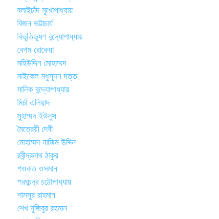
বলাইচাঁদ মুখোপাধ্যায়
বিজন ভট্টাচার্য
বিভূতিভূষণ বন্দ্যোপাধ্যায়
বেগম রোকেয়া
মহিউদ্দিন মোহাম্মদ
মাইকেল মধুসূদন দত্ত
মানিক বন্দ্যোপাধ্যায়
মির্চা এলিয়াদ
মুহাম্মদ ইউনুস
মৈত্রেয়ী দেবী
মোহাম্মদ নাজিম উদ্দিন
রবীন্দ্রনাথ ঠাকুর
শওকত ওসমান
শরৎচন্দ্র চট্টোপাধ্যায়
শামসুর রাহমান
শেখ মুজিবুর রহমান