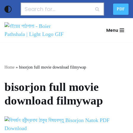
PDF
Skip
to
Menu
content
Home
»
bisorjon full movie download filmywap
bisorjon full movie
download filmywap