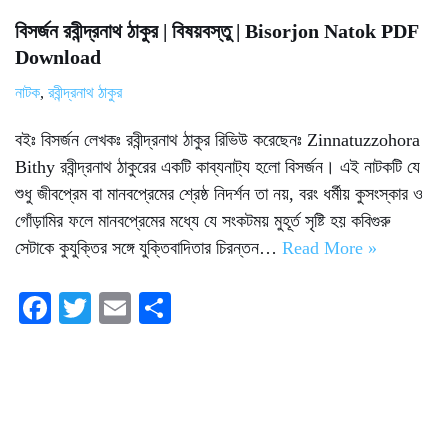
বিসর্জন রবীন্দ্রনাথ ঠাকুর | বিষয়বস্তু | Bisorjon Natok PDF
Download
নাটক
,
রবীন্দ্রনাথ ঠাকুর
বইঃ বিসর্জন লেখকঃ রবীন্দ্রনাথ ঠাকুর রিভিউ করেছেনঃ Zinnatuzzohora
Bithy রবীন্দ্রনাথ ঠাকুরের একটি কাব্যনাট্য হলো বিসর্জন। এই নাটকটি যে
শুধু জীবপ্রেম বা মানবপ্রেমের শ্রেষ্ঠ নিদর্শন তা নয়, বরং ধর্মীয় কুসংস্কার ও
গোঁড়ামির ফলে মানবপ্রেমের মধ্যে যে সংকটময় মুহূর্ত সৃষ্টি হয় কবিগুরু
সেটাকে কুযুক্তির সঙ্গে যুক্তিবাদিতার চিরন্তন…
Read More »
Fa
T
E
S
ce
wi
m
ha
bo
tte
ail
re
ok
r