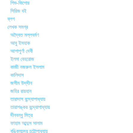
শিশু-কিশোর
সিরিজ বই
ব্লগ
লেখক সমগ্র
অদ্বৈত মল্লবর্মণ
আবু ইসহাক
আশাপূর্ণা দেবী
ইলমা বেহরোজ
কাজী নজরুল ইসলাম
কালিদাস
জসীম উদ্‌দীন
জহির রায়হান
তারাদাস বন্দ্যোপাধ্যায়
তারাশঙ্কর বন্দ্যোপাধ্যায়
দীনবন্ধু মিত্র
ফাহাম আব্দুস সালাম
বঙ্কিমচন্দ্র চট্টোপাধ্যায়