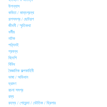
উপন্যাস
কবিতা / কাব্যগ্রন্থ
গল্পসমগ্র / ছোটগল্প
জীবনী / স্মৃতিকথা
ধর্মীয়
নাটক
পাঠ্যবই
প্রবন্ধ
বিদেশি
বিবিধ
বৈজ্ঞানিক কল্পকাহিনী
ভাষা / অভিধান
ভ্রমণ
রচনা সমগ্র
রম্য
রহস্য / গোয়েন্দা / ভৌতিক / থ্রিলার