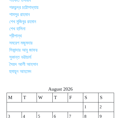
শওকত ওসমান
শরৎচন্দ্র চট্টোপাধ্যায়
শামসুর রাহমান
শেখ মুজিবুর রহমান
শেখ হাসিনা
শ্রীপান্থ
সমরেশ মজুমদার
সিকান্দার আবু জাফর
সুকান্ত ভট্টাচার্য
সৈয়দ আলী আহসান
হুমায়ূন আহমেদ
August 2026
M
T
W
T
F
S
S
1
2
3
4
5
6
7
8
9