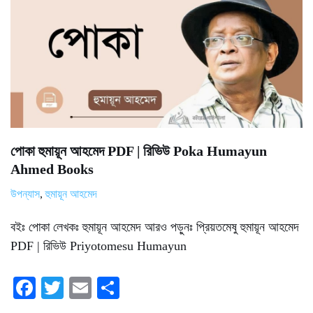
পোকা হুমায়ূন আহমেদ PDF | রিভিউ Poka Humayun
Ahmed Books
উপন্যাস
,
হুমায়ূন আহমেদ
বইঃ পোকা লেখকঃ হুমায়ূন আহমেদ আরও পড়ুনঃ প্রিয়তমেষু হুমায়ূন আহমেদ
PDF | রিভিউ Priyotomesu Humayun
Fa
T
E
S
ce
wi
m
ha