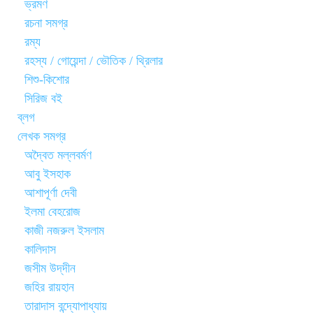
ভ্রমণ
রচনা সমগ্র
রম্য
রহস্য / গোয়েন্দা / ভৌতিক / থ্রিলার
শিশু-কিশোর
সিরিজ বই
ব্লগ
লেখক সমগ্র
অদ্বৈত মল্লবর্মণ
আবু ইসহাক
আশাপূর্ণা দেবী
ইলমা বেহরোজ
কাজী নজরুল ইসলাম
কালিদাস
জসীম উদ্‌দীন
জহির রায়হান
তারাদাস বন্দ্যোপাধ্যায়