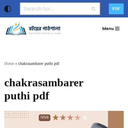
PDF
Skip
to
Menu
content
Home
»
chakrasambarer puthi pdf
chakrasambarer
puthi pdf