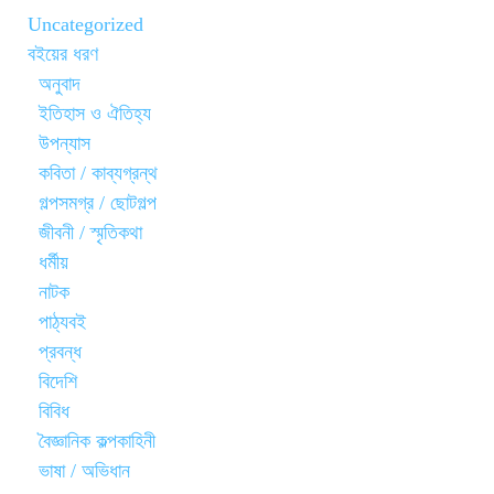
Uncategorized
বইয়ের ধরণ
অনুবাদ
ইতিহাস ও ঐতিহ্য
উপন্যাস
কবিতা / কাব্যগ্রন্থ
গল্পসমগ্র / ছোটগল্প
জীবনী / স্মৃতিকথা
ধর্মীয়
নাটক
পাঠ্যবই
প্রবন্ধ
বিদেশি
বিবিধ
বৈজ্ঞানিক কল্পকাহিনী
ভাষা / অভিধান