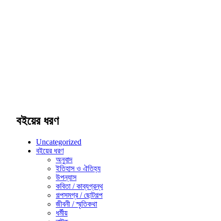
বইয়ের ধরণ
Uncategorized
বইয়ের ধরণ
অনুবাদ
ইতিহাস ও ঐতিহ্য
উপন্যাস
কবিতা / কাব্যগ্রন্থ
গল্পসমগ্র / ছোটগল্প
জীবনী / স্মৃতিকথা
ধর্মীয়