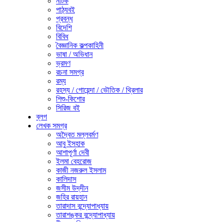
নাটক
পাঠ্যবই
প্রবন্ধ
বিদেশি
বিবিধ
বৈজ্ঞানিক কল্পকাহিনী
ভাষা / অভিধান
ভ্রমণ
রচনা সমগ্র
রম্য
রহস্য / গোয়েন্দা / ভৌতিক / থ্রিলার
শিশু-কিশোর
সিরিজ বই
ব্লগ
লেখক সমগ্র
অদ্বৈত মল্লবর্মণ
আবু ইসহাক
আশাপূর্ণা দেবী
ইলমা বেহরোজ
কাজী নজরুল ইসলাম
কালিদাস
জসীম উদ্‌দীন
জহির রায়হান
তারাদাস বন্দ্যোপাধ্যায়
তারাশঙ্কর বন্দ্যোপাধ্যায়