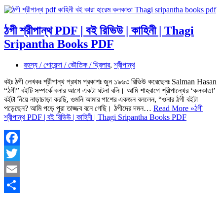
ঠগী শ্রীপান্থ PDF | বই রিভিউ | কাহিনী | Thagi
Sripantha Books PDF
রহস্য / গোয়েন্দা / ভৌতিক / থ্রিলার
,
শ্রীপান্থ
বইঃ ঠগী লেখকঃ শ্রীপান্থ প্রথম প্রকাশঃ জুন ১৯৬৩ রিভিউ করেছেনঃ Salman Hasan
“ঠগী” বইটি সম্পর্কে বলার আগে একটা ঘটনা বলি। আমি শাহবাগে শ্রীপান্থের ‘কলকাতা’
বইটা নিয়ে নাড়াচাড়া করছি, ওমনি আমার পাশের একজন বললেন, “ওনার ঠগী বইটা
পড়েছেন? আমি পড়ে পুরা তাজ্জব বনে গেছি। ঠগীদের দমন…
Read More »
ঠগী
শ্রীপান্থ PDF | বই রিভিউ | কাহিনী | Thagi Sripantha Books PDF
Facebook
Twitter
Email
Share