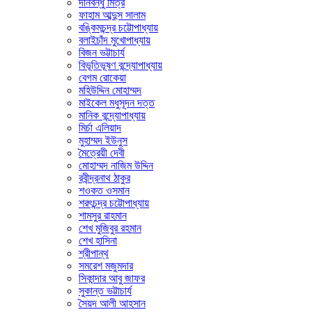
দীনবন্ধু মিত্র
ফাহাম আব্দুস সালাম
বঙ্কিমচন্দ্র চট্টোপাধ্যায়
বলাইচাঁদ মুখোপাধ্যায়
বিজন ভট্টাচার্য
বিভূতিভূষণ বন্দ্যোপাধ্যায়
বেগম রোকেয়া
মহিউদ্দিন মোহাম্মদ
মাইকেল মধুসূদন দত্ত
মানিক বন্দ্যোপাধ্যায়
মির্চা এলিয়াদ
মুহাম্মদ ইউনুস
মৈত্রেয়ী দেবী
মোহাম্মদ নাজিম উদ্দিন
রবীন্দ্রনাথ ঠাকুর
শওকত ওসমান
শরৎচন্দ্র চট্টোপাধ্যায়
শামসুর রাহমান
শেখ মুজিবুর রহমান
শেখ হাসিনা
শ্রীপান্থ
সমরেশ মজুমদার
সিকান্দার আবু জাফর
সুকান্ত ভট্টাচার্য
সৈয়দ আলী আহসান