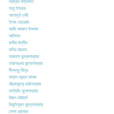
অদ্বৈত মল্লবর্মণ
আবু ইসহাক
আশাপূর্ণা দেবী
ইলমা বেহরোজ
কাজী নজরুল ইসলাম
কালিদাস
জসীম উদ্‌দীন
জহির রায়হান
তারাদাস বন্দ্যোপাধ্যায়
তারাশঙ্কর বন্দ্যোপাধ্যায়
দীনবন্ধু মিত্র
ফাহাম আব্দুস সালাম
বঙ্কিমচন্দ্র চট্টোপাধ্যায়
বলাইচাঁদ মুখোপাধ্যায়
বিজন ভট্টাচার্য
বিভূতিভূষণ বন্দ্যোপাধ্যায়
বেগম রোকেয়া