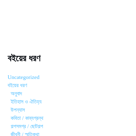
বইয়ের ধরণ
Uncategorized
বইয়ের ধরণ
অনুবাদ
ইতিহাস ও ঐতিহ্য
উপন্যাস
কবিতা / কাব্যগ্রন্থ
গল্পসমগ্র / ছোটগল্প
জীবনী / স্মৃতিকথা