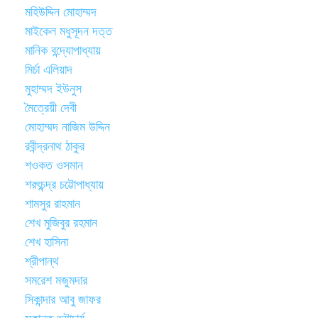
মহিউদ্দিন মোহাম্মদ
মাইকেল মধুসূদন দত্ত
মানিক বন্দ্যোপাধ্যায়
মির্চা এলিয়াদ
মুহাম্মদ ইউনুস
মৈত্রেয়ী দেবী
মোহাম্মদ নাজিম উদ্দিন
রবীন্দ্রনাথ ঠাকুর
শওকত ওসমান
শরৎচন্দ্র চট্টোপাধ্যায়
শামসুর রাহমান
শেখ মুজিবুর রহমান
শেখ হাসিনা
শ্রীপান্থ
সমরেশ মজুমদার
সিকান্দার আবু জাফর