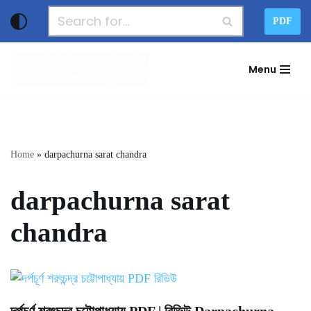
PDF
Skip
to
Menu
content
Home
»
darpachurna sarat chandra
darpachurna sarat
chandra