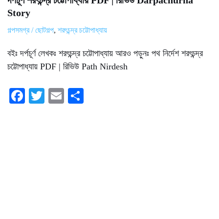
দর্পচূর্ণ শরৎচন্দ্র চট্টোপাধ্যায় PDF | রিভিউ Darpachurna
Story
গল্পসমগ্র / ছোটগল্প
,
শরৎচন্দ্র চট্টোপাধ্যায়
বইঃ দর্পচূর্ণ লেখকঃ শরৎচন্দ্র চট্টোপাধ্যায় আরও পড়ুনঃ পথ নির্দেশ শরৎচন্দ্র
চট্টোপাধ্যায় PDF | রিভিউ Path Nirdesh
Fa
T
E
S
ce
wi
m
ha
bo
tte
ail
re
ok
r