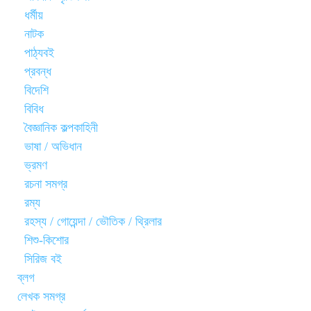
ধর্মীয়
নাটক
পাঠ্যবই
প্রবন্ধ
বিদেশি
বিবিধ
বৈজ্ঞানিক কল্পকাহিনী
ভাষা / অভিধান
ভ্রমণ
রচনা সমগ্র
রম্য
রহস্য / গোয়েন্দা / ভৌতিক / থ্রিলার
শিশু-কিশোর
সিরিজ বই
ব্লগ
লেখক সমগ্র