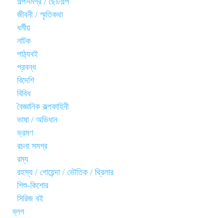
গল্পসমগ্র / ছোটগল্প
জীবনী / স্মৃতিকথা
ধর্মীয়
নাটক
পাঠ্যবই
প্রবন্ধ
বিদেশি
বিবিধ
বৈজ্ঞানিক কল্পকাহিনী
ভাষা / অভিধান
ভ্রমণ
রচনা সমগ্র
রম্য
রহস্য / গোয়েন্দা / ভৌতিক / থ্রিলার
শিশু-কিশোর
সিরিজ বই
ব্লগ