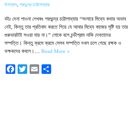
উপন্যাস
,
শরৎচন্দ্র চট্টোপাধ্যায়
বইঃ দেনা পাওনা লেখকঃ শরৎচন্দ্র চট্টোপাধ্যায় “সংসারে মিথ্যে কথার অভাব
নেই, কিন্তু তার প্রতিবাদ করতে গিয়ে যে আবার মিথ্যে কাজের সৃষ্টি হয় তার
গুরুভারটাই সওয়া যায় না।” লোকে বলে চন্ডীগ্রাম নাকি দেবতাদের
সম্পত্তি। কিন্তু ক্রমে ক্রমে সেসব সম্পত্তি দখল চলে গেছে রক্ষক ও
ভক্ষকদের কবলে।…
Read More »
Fa
T
E
S
ce
wi
m
ha
bo
tte
ail
re
ok
r