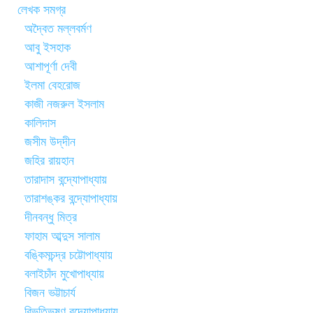
লেখক সমগ্র
অদ্বৈত মল্লবর্মণ
আবু ইসহাক
আশাপূর্ণা দেবী
ইলমা বেহরোজ
কাজী নজরুল ইসলাম
কালিদাস
জসীম উদ্‌দীন
জহির রায়হান
তারাদাস বন্দ্যোপাধ্যায়
তারাশঙ্কর বন্দ্যোপাধ্যায়
দীনবন্ধু মিত্র
ফাহাম আব্দুস সালাম
বঙ্কিমচন্দ্র চট্টোপাধ্যায়
বলাইচাঁদ মুখোপাধ্যায়
বিজন ভট্টাচার্য
বিভূতিভূষণ বন্দ্যোপাধ্যায়