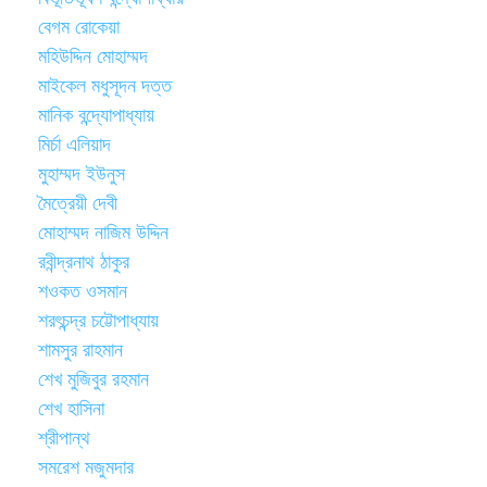
বেগম রোকেয়া
মহিউদ্দিন মোহাম্মদ
মাইকেল মধুসূদন দত্ত
মানিক বন্দ্যোপাধ্যায়
মির্চা এলিয়াদ
মুহাম্মদ ইউনুস
মৈত্রেয়ী দেবী
মোহাম্মদ নাজিম উদ্দিন
রবীন্দ্রনাথ ঠাকুর
শওকত ওসমান
শরৎচন্দ্র চট্টোপাধ্যায়
শামসুর রাহমান
শেখ মুজিবুর রহমান
শেখ হাসিনা
শ্রীপান্থ
সমরেশ মজুমদার